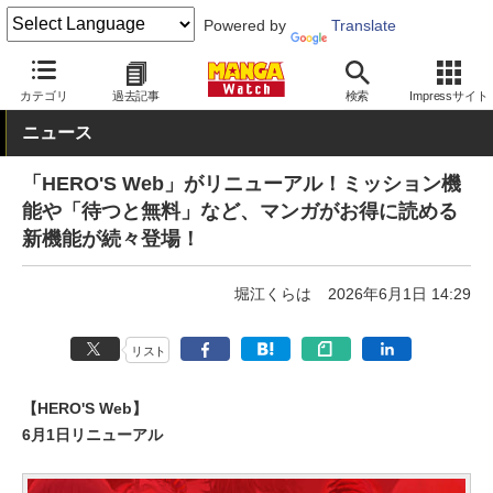
Powered by
Translate
MANGA Watch
Web/アプリ
HERO’S Web
カテゴリ
過去記事
検索
Impressサイト
ニュース
「HERO'S Web」がリニューアル！ミッション機
能や「待つと無料」など、マンガがお得に読める
新機能が続々登場！
堀江くらは
2026年6月1日 14:29
リスト
【HERO'S Web】
6月1日リニューアル