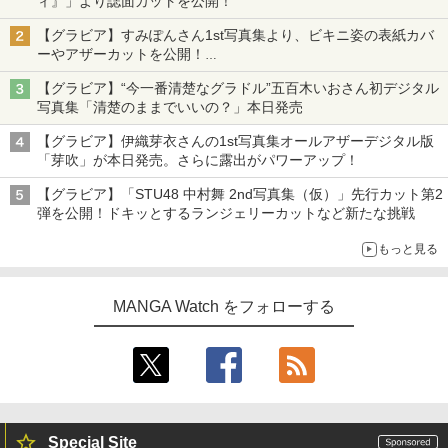
ィ』」より誌面カットを公開！
【グラビア】すみぽんさん1st写真集より、ビキニ姿の表紙カバ
ーやアザーカットを公開！
タイトルは「offcourt（オフコート）」に決定
【グラビア】“今一番清楚なグラドル”五百木いおさん初デジタル
写真集「清楚のままでいいの？」本日発売
【グラビア】伊織芽衣さんの1st写真集オールアザーデジタル版
「芽吹」が本日発売。さらに露出がパワーアップ！
【グラビア】「STU48 中村舞 2nd写真集（仮）」先行カット第2
弾を公開！ドキッとするランジェリーカットなど新たな挑戦
もっと見る
MANGA Watch をフォローする
Special Site