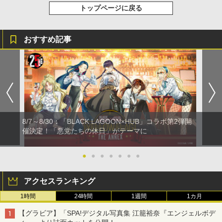
トップページに戻る
おすすめ記事
8/7～8/30：「BLACK LAGOON×HUB」コラボ第2弾開
催決定！「悪党たちの休日」がテーマに
●
●
●
●
●
●
●
アクセスランキング
1時間
24時間
1週間
1カ月
【グラビア】「SPA!デジタル写真集 江籠裕奈『エンジェルボデ