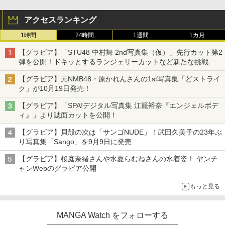
アクセスランキング
1時間
24時間
1週間
1カ月
【グラビア】「STU48 中村舞 2nd写真集（仮）」先行カット第2
弾を公開！ドキッとするランジェリーカットなど新たな挑戦
【グラビア】元NMB48・原かれんさんの1st写真集「どストライ
ク」が10月19日発売！
【グラビア】「SPA!デジタル写真集 江籠裕奈『エンジェルボデ
ィ』」より誌面カットを公開！
【グラビア】貝殻の次は「サンゴNUDE」！武田久美子の23年ぶ
り写真集「Sango」を9月9日に発売
【グラビア】桜庭奈緒さんや水夏らむねさんの水着姿！ ヤンチ
ャンWebのグラビア公開
もっと見る
MANGA Watch をフォローする