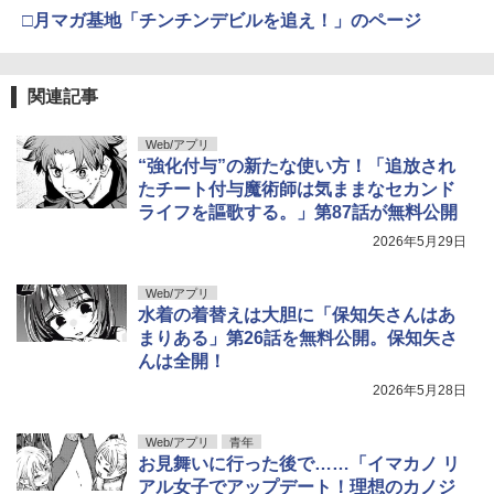
□月マガ基地「チンチンデビルを追え！」のページ
関連記事
Web/アプリ
“強化付与”の新たな使い方！「追放され
たチート付与魔術師は気ままなセカンド
ライフを謳歌する。」第87話が無料公開
2026年5月29日
Web/アプリ
水着の着替えは大胆に「保知矢さんはあ
まりある」第26話を無料公開。保知矢さ
んは全開！
2026年5月28日
Web/アプリ
青年
お見舞いに行った後で……「イマカノ リ
アル女子でアップデート！理想のカノジ