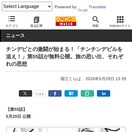
Powered by
Translate
MANGA Watch
Web/アプリ
コミックDAYS
カテゴリ
過去記事
検索
Impressサイト
ニュース
チンデビとの激闘が始まる！「チンチンデビルを
追え！」第55話が無料公開。旅の思い出、それぞ
れの思想
堀江くらは
2026年5月29日 13:39
リスト
【第55話】
5月29日 公開