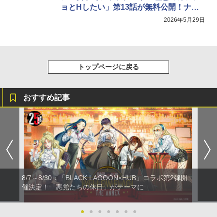
ョとHしたい」第13話が無料公開！ナー
ス姿で看病
2026年5月29日
トップページに戻る
おすすめ記事
8/7～8/30：「BLACK LAGOON×HUB」コラボ第2弾開
催決定！「悪党たちの休日」がテーマに
●
●
●
●
●
●
●