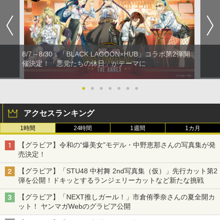
8/7～8/30：「BLACK LAGOON×HUB」コラボ第2弾開
催決定！「悪党たちの休日」がテーマに
●
●
●
●
●
●
●
アクセスランキング
1時間
24時間
1週間
1カ月
【グラビア】令和の“爆美女”モデル・中野恵那さんの写真集が発
売決定！
【グラビア】「STU48 中村舞 2nd写真集（仮）」先行カット第2
弾を公開！ドキッとするランジェリーカットなど新たな挑戦
【グラビア】「NEXT推しガール！」市倉侑季奈さんの夏全開カ
ット！ ヤンマガWebのグラビア公開