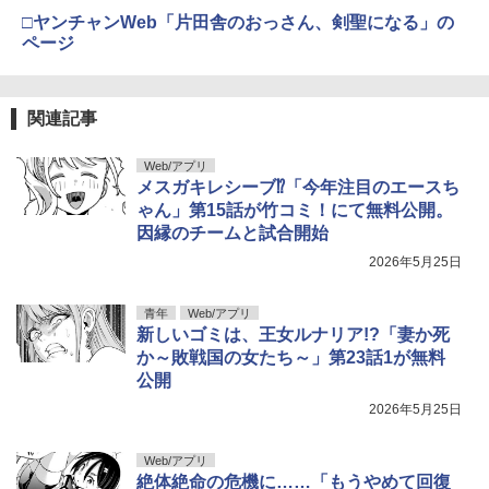
□ヤンチャンWeb「片田舎のおっさん、剣聖になる」の
ページ
関連記事
Web/アプリ
メスガキレシーブ⁉「今年注目のエースち
ゃん」第15話が竹コミ！にて無料公開。
因縁のチームと試合開始
2026年5月25日
青年
Web/アプリ
新しいゴミは、王女ルナリア!?「妻か死
か～敗戦国の女たち～」第23話1が無料
公開
2026年5月25日
Web/アプリ
絶体絶命の危機に……「もうやめて回復