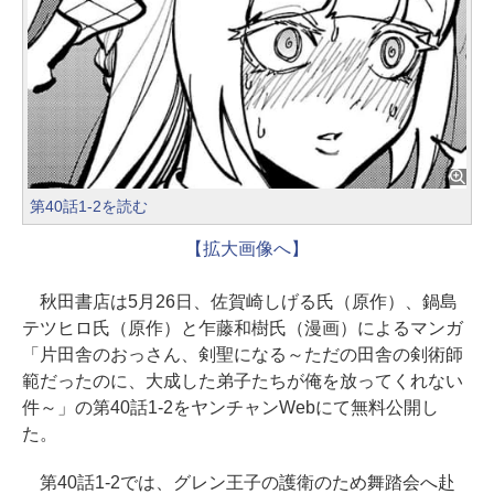
第40話1-2を読む
【拡大画像へ】
秋田書店は5月26日、佐賀崎しげる氏（原作）、鍋島
テツヒロ氏（原作）と乍藤和樹氏（漫画）によるマンガ
「片田舎のおっさん、剣聖になる～ただの田舎の剣術師
範だったのに、大成した弟子たちが俺を放ってくれない
件～」の第40話1-2をヤンチャンWebにて無料公開し
た。
第40話1-2では、グレン王子の護衛のため舞踏会へ赴