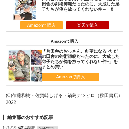
田舎の剣術師範だったのに、大成した弟
子たちが俺を放ってくれない件～ 8
Amazonで購入
楽天で購入
Amazonで購入
「片田舎のおっさん、剣聖になる~ただ
の田舎の剣術師範だったのに、大成した
弟子たちが俺を放ってくれない件~」を
まとめ買い
(C)乍藤和樹・佐賀崎しげる・鍋島テツヒロ（秋田書店）
2022
編集部のおすすめ記事
Web/アプリ