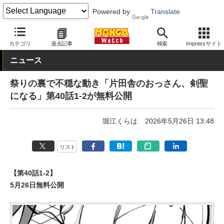
Powered by
Translate
MANGA Watch
Web/アプリ
ヤンチャンWeb
カテゴリ
過去記事
検索
Impressサイト
ニュース
祭りの裏で不穏な動き「片田舎のおっさん、剣聖
になる」第40話1-2が無料公開
堀江くらは
2026年5月26日 13:48
リスト
【第40話1-2】
5月26日無料公開