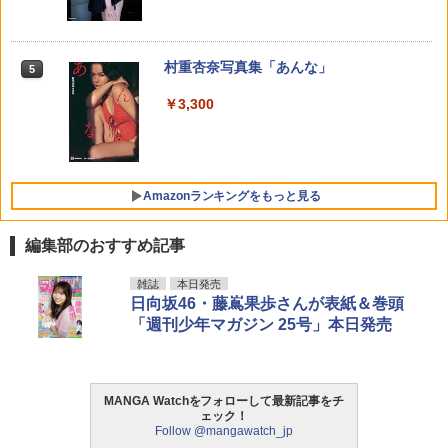
じまりの魔法剣士（3） （ガンガンコミ
濱田轟天 ]
籍】[ 持田あき ]
溝端葵 1st写真集 「あおいままで。」 [
5
ックスUP！） [ 佐賀崎しげる ]
攻殻機動隊 (2) KCデラックス
溝端 葵 ]
5
￥792
￥616
￥770
週刊少年サンデー 2026年35号（2026年
異世界居酒屋「のぶ」(22) (角川コミッ
村重杏奈写真集「あんな」
5
5
5
￥-
￥3,630
7月29日発売号） [雑誌]
クス・エース)
￥3,300
￥379
￥832
Amazonランキングをもっと見る
編集部のおすすめ記事
雑誌
本日発売
日向坂46・藤嶌果歩さんが表紙＆巻頭
「週刊少年マガジン 25号」本日発売
MANGA Watchをフォローして最新記事をチ
ェック！
Follow @mangawatch_jp