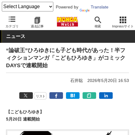
Powered by
Translate
MANGA Watch
Web/アプリ
カテゴリ
過去記事
検索
Impressサイト
ニュース
“論破王”ひろゆきにも子ども時代があった！半フ
ィクションマンガ「こどもひろゆき」がコミック
DAYSで連載開始
石井聡
2026年5月20日 16:53
リスト
【こどもひろゆき】
5月20日 連載開始