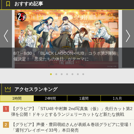
おすすめ記事
8/7～8/30：「BLACK LAGOON×HUB」コラボ第2弾開
催決定！「悪党たちの休日」がテーマに
●
●
●
●
●
●
●
アクセスランキング
1時間
24時間
1週間
1カ月
【グラビア】「STU48 中村舞 2nd写真集（仮）」先行カット第2
弾を公開！ドキッとするランジェリーカットなど新たな挑戦
【グラビア】声優・豊田萌絵さんが表紙＆巻頭グラビアに登場！
「週刊プレイボーイ33号」本日発売