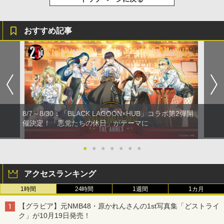
おすすめ記事
8/7～8/30：「BLACK LAGOON×HUB」コラボ第2弾開
催決定！「悪党たちの休日」がテーマに
●
●
●
●
●
●
●
アクセスランキング
1時間
24時間
1週間
1カ月
【グラビア】元NMB48・原かれんさんの1st写真集「どストライ
ク」が10月19日発売！