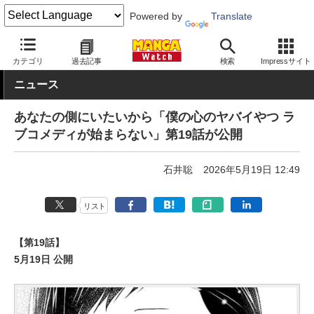
Powered by
Translate
MANGA Watch
青年
カテゴリ
過去記事
検索
Impressサイト
ニュース
あなたの側にいたいから「僕の心のヤバイやつ ラ
ブコメディが始まらない」第19話が公開
石井聡
2026年5月19日 12:49
リスト
【第19話】
5月19日 公開