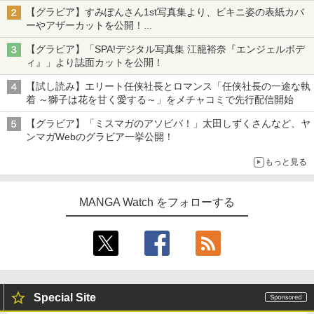
【グラビア】すみぽんさん1st写真集より、ビキニ姿の表紙カバ
ーやアザーカットを公開！
タイトルは「offcourt（オフコート）」に決定
【グラビア】「SPA!デジタル写真集 江籠裕奈『エンジェルボデ
ィ』」より誌面カットを公開！
【試し読み】エリート任侠社長とロマンス「任侠社長の一途な執
着 ～獅子は花を甘く愛する～」をメチャコミで先行配信開始
【グラビア】「ミスマガのアソビバ！」太田しずくさんなど、ヤ
ンマガWebのグラビア一挙公開！
もっと見る
MANGA Watch をフォローする
Special Site