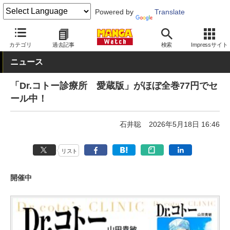
Powered by
Translate
MANGA Watch
セール
カテゴリ
過去記事
検索
Impressサイト
ニュース
「Dr.コトー診療所 愛蔵版」がほぼ全巻77円でセ
ール中！
石井聡
2026年5月18日 16:46
リスト
開催中