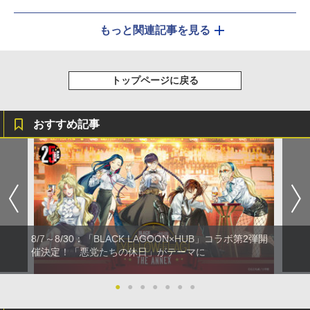
もっと関連記事を見る
トップページに戻る
おすすめ記事
8/7～8/30：「BLACK LAGOON×HUB」コラボ第2弾開
催決定！「悪党たちの休日」がテーマに
●
●
●
●
●
●
●