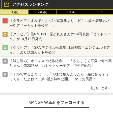
アクセスランキング
1時間
24時間
1週間
1カ月
【グラビア】すみぽんさん1st写真集より、ビキニ姿の表紙カバ
ーやアザーカットを公開！
タイトルは「offcourt（オフコート）」に決定
【グラビア】元NMB48・原かれんさんの1st写真集「どストライ
ク」が10月19日発売！
【グラビア】「SPA!デジタル写真集 江籠裕奈『エンジェルボデ
ィ』」より誌面カットを公開！
【試し読み】オフィスで絶体絶命……「やらしくて可愛い俺の凛
ちゃん」第23話が「コミックシーモア」で先行配信！
ホテルですることは……「30まで独りだったら一緒に暮らそう
って言ったよね？」第8話が無料公開。一緒にお風呂！
もっと見る
MANGA Watch をフォローする