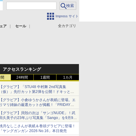
Impress サイト
全カテゴリ
ェア
セール
アクセスランキング
時間
24時間
1週間
1カ月
【グラビア】「STU48 中村舞 2nd写真集
（仮）」先行カット第2弾を公開！ドキッとす
るランジェリーカットなど新たな挑戦
【グラビア】小倉ゆうかさんが表紙に登場。エ
リマリ姉妹の厳選カットが掲載！「FRIDAY
2026年8⽉21・28日号」本日発売
【グラビア】貝殻の次は「サンゴNUDE」！武
田久美子の23年ぶり写真集「Sango」を9月9日
に発売
桃月なしこさんが表紙＆巻頭グラビアに登場！
「ヤングガンガン 2026 No.16」本日発売