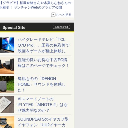
【グラビア】桜庭奈緒さんや水夏らむねさんの
水着姿！ ヤンチャンWebのグラビア公開
もっと見る
Special Site
ハイグレードテレビ「TCL
Q7D Pro」。圧巻の色彩美で
映画＆ゲームが極上体験に
性能の良いお得な中古PC情
報はこのページでチェック！
鳥肌ものの「DENON
HOME」サウンドを体感し
た！
AIスマートノートの
iFLYTEK「AINOTE 2」はな
ぜ魅力的なのか？
SOUNDPEATSのイヤカフ型
イヤフォン「UU2イヤーカ