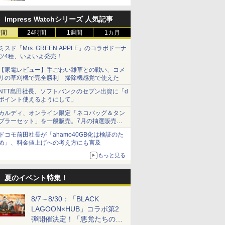
Impress Watchシリーズ 人気記事
時間
24時間
1週間
1カ月
ミスド「Mrs. GREEN APPLE」のコラボドーナ
ツ4種、いよいよ発売！
【家電レビュー】手ごわい雑草との戦い、コメ
リの草刈機で完全勝利 掃除機感覚で使えた
NTT島田社長、ソフトバンクのセブン出資に「d
ポイント使えるようにして」
カルディ、オンライン限定「ネコバッグ＆タン
ブラーセット」を一般販売。7月の抽選販売の
当選無効分
ドコモ前田社長が「ahamo40GB化は検証のた
め」、料金値上げへの考え方にも言及
もっと見る
夏のイベント特集！
8/7～8/30：「BLACK
LAGOON×HUB」コラボ第2
弾開催決定！「悪党たちの休