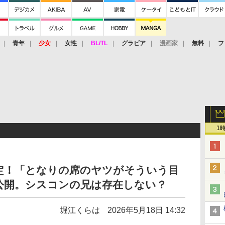
青年
少女
女性
BL/TL
グラビア
漫画家
無料
フ
1
定！「となりの席のヤツがそういう目
公開。シスコンの兄は存在しない？
堀江くらは
2026年5月18日 14:32