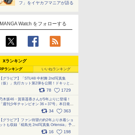
フ」をイヤカフマニアが語る
MANGA Watch をフォローする
Xランキング
RPランキング
いいねランキング
【グラビア】「STU48 中村舞 2nd写真集
（仮）」先行カット第2弾を公開！ドキッとす
るランジェリーカットなど新たな挑戦
78
1729
pic.x.com/9uvxXReveK
乃木坂46・賀喜遥香さんが5年ぶりに登場！
「週刊少年チャンピオン 36＋37号」本日発
売 pic.x.com/2Mo85ZlRvK
34
363
【グラビア】ファン待望の約2年ぶり水着ショ
ットも収録「椛島光 2nd写真集 Ortensia」予約
受付開始 10月30日発売
16
198
pic.x.com/9nJQY0jUYz