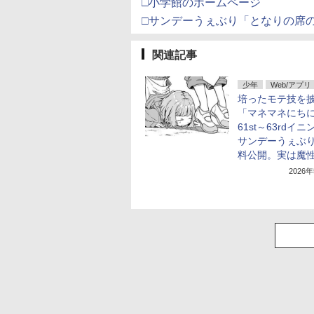
□小学館のホームページ
□サンデーうぇぶり「となりの席
関連記事
少年
Web/アプリ
培ったモテ技を
「マネマネにち
61st～63rdイ
サンデーうぇぶ
料公開。実は魔
2026