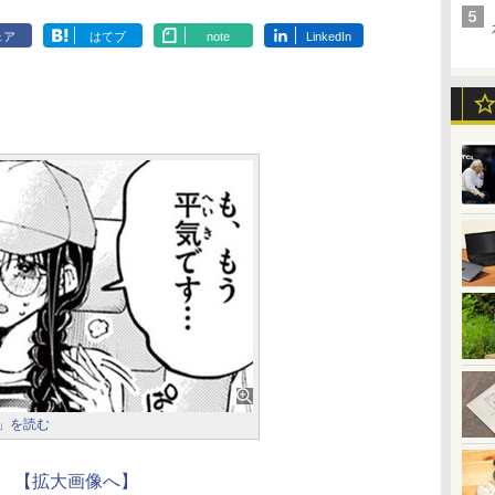
ェア
はてブ
note
LinkedIn
係」を読む
【拡大画像へ】