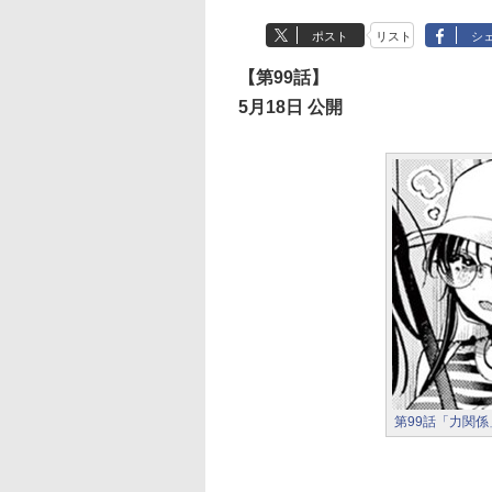
ポスト
リスト
シ
【第99話】
5月18日 公開
第99話「力関