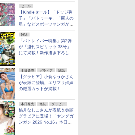
がヤングアニマルWebで公開
セール
【Kindleセール】「ドッジ弾
子」「バトゥーキ」「巨人の
星」などスポーツマンガが実
質半額！「Amazonマンガ毎
雑誌
週末セール」で50％ポイント
「パトレイバー特集」第2弾
還元！
が「週刊スピリッツ 38号」
にて掲載！新作描き下ろし読
切第2弾も
本日発売
グラビア
雑誌
【グラビア】小倉ゆうかさん
が表紙に登場。エリマリ姉妹
の厳選カットが掲載！
「FRIDAY 2026年8⽉21・28
日号」本日発売
本日発売
雑誌
グラビア
桃月なしこさんが表紙＆巻頭
グラビアに登場！「ヤングガ
ンガン 2026 No.16」本日発
売