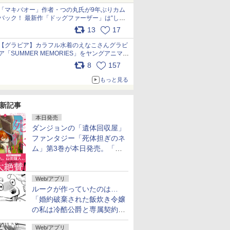
「マキバオー」作者・つの丸氏が9年ぶりカム
バック！ 最新作「ドッグファーザー」は“しゃ
べらない動物”とのリアルな暮らしを描く 「も
13
17
うこれ以上の幸せはない」……一緒に暮らす愛
犬たちへ… pic.x.com/hEr88DgVyD
【グラビア】カラフル水着のえなこさんグラビ
ア「SUMMER MEMORIES」をヤングアニマル
Webで公開中 pic.x.com/wdmmjZ7DnV
8
157
もっと見る
新記事
本日発売
ダンジョンの「遺体回収屋」
ファンタジー「死体担ぎのネ
ム」第3巻が本日発売。「フ
リーレン」＆「不滅のあなた
へ」著者の推薦コメントも
Web/アプリ
ルークが作っていたのは…
「婚約破棄された飯炊き令嬢
の私は冷酷公爵と専属契約し
ました」の「おまけ24」が無
Web/アプリ