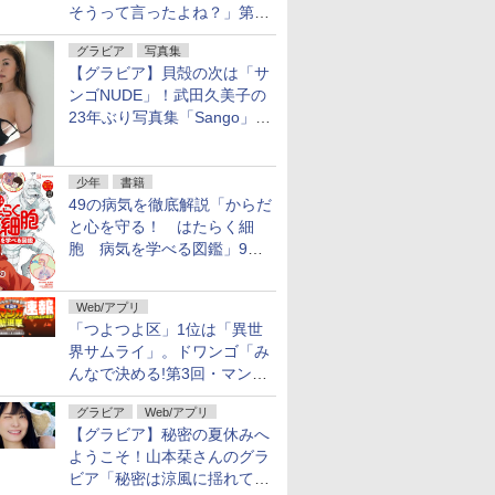
そうって言ったよね？」第8
話が無料公開。一緒にお風
グラビア
写真集
呂！
【グラビア】貝殻の次は「サ
ンゴNUDE」！武田久美子の
23年ぶり写真集「Sango」を
9月9日に発売
少年
書籍
49の病気を徹底解説「からだ
と心を守る！ はたらく細
胞 病気を学べる図鑑」9月
10日発売
Web/アプリ
「つよつよ区」1位は「異世
界サムライ」。ドワンゴ「み
んなで決める!第3回・マンガ
総選挙」の一般投票結果を発
グラビア
Web/アプリ
表
【グラビア】秘密の夏休みへ
ようこそ！山本栞さんのグラ
ビア「秘密は涼風に揺れて」