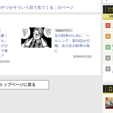
のヤツがそういう目で見てくる」のページ
1
Web/アプリ
披露！
次の戦争のために「ヘ
にち」
ルシング」第20話が公
ニングが
開。次の次の戦争の為
りで無
に
性？
2026年5月15日
年5月15日
トップページに戻る