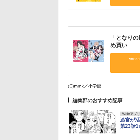
「となりの
め買い
Amaz
(C)mmk／小学館
編集部のおすすめ記事
Web/アプ
迷宮が活
第23話