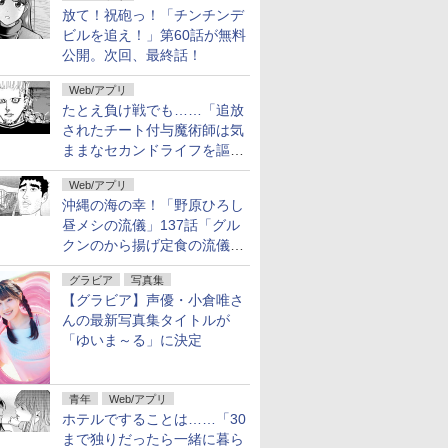
料公開
放て！祝砲っ！「チンチンデ
ビルを追え！」第60話が無料
公開。次回、最終話！
Web/アプリ
たとえ負け戦でも……「追放
されたチート付与魔術師は気
ままなセカンドライフを謳歌
する。」第92話が無料公開。
Web/アプリ
2人の忠臣
沖縄の海の幸！「野原ひろし
昼メシの流儀」137話「グル
クンのから揚げ定食の流儀」
が無料公開
グラビア
写真集
【グラビア】声優・小倉唯さ
んの最新写真集タイトルが
「ゆいま～る」に決定
青年
Web/アプリ
ホテルですることは……「30
まで独りだったら一緒に暮ら