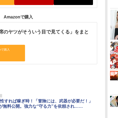
Amazonで購入
席のヤツがそういう目で見てくる」をまと
onで購入
リ
性すれば稼ぎ時！「冒険には、武器が必要だ！」
1が無料公開。強力な“守る力”を依頼され……