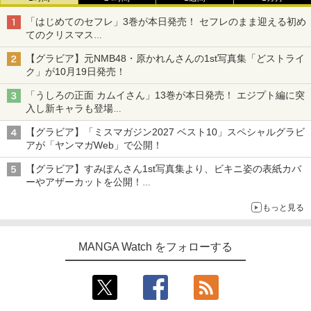
「はじめてのセフレ」3巻が本日発売！ セフレのまま迎える初め
てのクリスマス
一生懸命デートプランを考えるも、想定外の出来事が……
【グラビア】元NMB48・原かれんさんの1st写真集「どストライ
ク」が10月19日発売！
「うしろの正面 カムイさん」13巻が本日発売！ エジプト編に突
入し新キャラも登場
TVアニメ放送中の“前代未聞”な除霊コメディ
【グラビア】「ミスマガジン2027 ベスト10」スペシャルグラビ
アが「ヤンマガWeb」で公開！
【グラビア】すみぽんさん1st写真集より、ビキニ姿の表紙カバ
ーやアザーカットを公開！
タイトルは「offcourt（オフコート）」に決定
もっと見る
MANGA Watch をフォローする