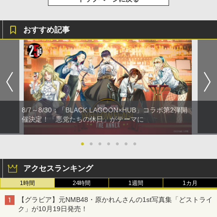
おすすめ記事
8/7～8/30：「BLACK LAGOON×HUB」コラボ第2弾開
催決定！「悪党たちの休日」がテーマに
●
●
●
●
●
●
●
アクセスランキング
1時間
24時間
1週間
1カ月
【グラビア】元NMB48・原かれんさんの1st写真集「どストライ
ク」が10月19日発売！