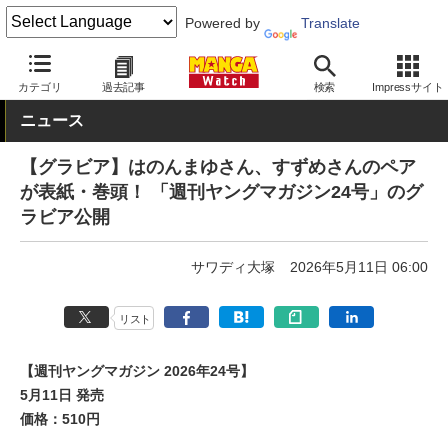
Powered by
Translate
MANGA Watch
雑誌
週刊ヤングマガジン
カテゴリ
過去記事
検索
Impressサイト
ニュース
【グラビア】はのんまゆさん、すずめさんのペア
が表紙・巻頭！ 「週刊ヤングマガジン24号」のグ
ラビア公開
サワディ大塚
2026年5月11日 06:00
リスト
【週刊ヤングマガジン 2026年24号】
5月11日 発売
価格：510円