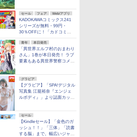
謎」特別企画は「西郷隆盛の
不死伝説」
セール
フェア
Web/アプリ
KADOKAWAコミックス241
シリーズが無料・99円・
30％OFFに！「カドコミフ
ェア 2026」第2弾が開催中！
青年
本日発売
「異世界エルフ村のおまわり
さん」1巻が本日発売！ ラブ
要素もある異世界警察コメデ
ィ
グラビア
【グラビア】「SPA!デジタル
写真集 江籠裕奈『エンジェ
ルボディ』」より誌面カット
を公開！
セール
【Kindleセール】「金色のガ
ッシュ！！」「三体」「読書
する脳」まで。幅広いジャン