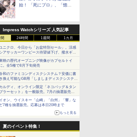
始！ 「死にプロ」、「惚れ
魔女」作者による異世界ロマ
ンス
Impress Watchシリーズ 人気記事
時間
24時間
1週間
1カ月
ユニクロ、今日から「お盆特別セール」。涼感
シアサッカーワンピース待望値下げ、撥水ギア
ショーツは1990円に
東映の歴代オープニング映像がカプセルトイ
に。全5種で8月下旬発売
令和のファミコンディスクシステム？安価に書
き換え可能なGB用「しましまディスクシステ
ム」
カルディ、オンライン限定「ネコバッグ＆タン
ブラーセット」を一般販売。7月の抽選販売の
当選無効分
イオン、ウイスキー「山崎」「白州」「響」な
ど7種を抽選販売。応募は本日20時まで
もっと見る
夏のイベント特集！