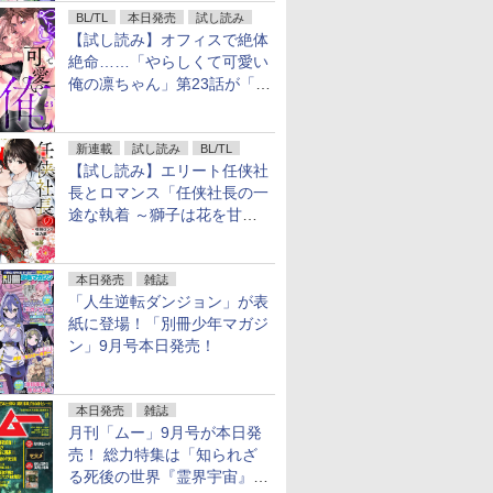
BL/TL
本日発売
試し読み
【試し読み】オフィスで絶体
絶命……「やらしくて可愛い
俺の凛ちゃん」第23話が「コ
ミックシーモア」で先行配
信！
新連載
試し読み
BL/TL
【試し読み】エリート任侠社
長とロマンス「任侠社長の一
途な執着 ～獅子は花を甘く
愛する～」をメチャコミで先
行配信開始
本日発売
雑誌
「人生逆転ダンジョン」が表
紙に登場！「別冊少年マガジ
ン」9月号本日発売！
本日発売
雑誌
月刊「ムー」9月号が本日発
売！ 総力特集は「知られざ
る死後の世界『霊界宇宙』の