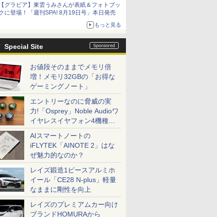
【グラビア】東雲うみさんが表紙＆フォトブッ
クに登場！「週刊SPA! 8月19日号」本日発売
もっと見る
Special Site
お値段そのままでメモリ倍
増！メモリ32GBの「お得な
ゲーミングノート」
エントリーなのに脅威の実
力!「Osprey」Noble Audioワ
イヤレスイヤフォン4機種を
一気に聴く
AIスマートノートの
iFLYTEK「AINOTE 2」はな
ぜ魅力的なのか？
レイズ鍛造1ピースアルミホ
イール「CE28 N-plus」軽量
なままに剛性を向上
レイズのプレミアムカー向け
ブランドHOMURAから