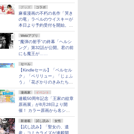
ルの電子書籍が最大65％オ
グッズ
コラボ
フ！「Kindle本サマーセー
麻雀漫画の不朽の名作「哭き
ル」第2弾が開催中！
の竜」ラベルのウイスキーが
本日より予約受付を開始。8
月16日まで
Web/アプリ
“魔弾の射手”の終幕「ヘルシ
ング」第32話が公開。君の前
にも魔王が……
セール
【Kindleセール】「ベルセル
ク」「ペリリュー」「じょふ
う」「花ざかりのきみたち
へ」などが最大50％オフ！
漫画家
イベント
「白泉社 夏の大割引セー
連載50周年記念「王家の紋章
ル」が開催中！
原画展」が8月28日より開
催！ カラー原画から名シー
ンの原稿まで
新連載
試し読み
女性
【試し読み】「聖女の、遺
産」コミカライズが連載開