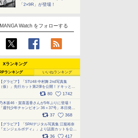
「2×9R」が登場！
MANGA Watch をフォローする
Xランキング
RPランキング
いいねランキング
【グラビア】「STU48 中村舞 2nd写真集
（仮）」先行カット第2弾を公開！ドキッとす
るランジェリーカットなど新たな挑戦
80
1742
pic.x.com/9uvxXReveK
乃木坂46・賀喜遥香さんが5年ぶりに登場！
「週刊少年チャンピオン 36＋37号」本日発
売 pic.x.com/2Mo85ZlRvK
37
368
【グラビア】「SPA!デジタル写真集 江籠裕奈
『エンジェルボディ』」より誌面カットを公
開！ pic.x.com/Yl52UEMoko
36
417