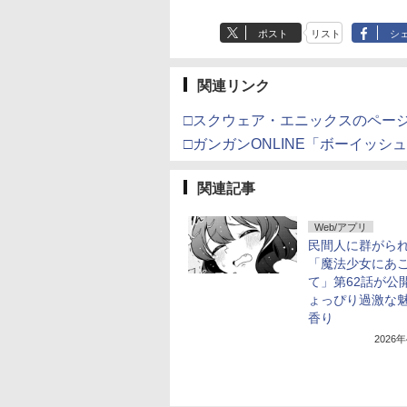
ポスト
リスト
シ
関連リンク
□スクウェア・エニックスのペー
□ガンガンONLINE「ボーイッ
関連記事
Web/アプリ
民間人に群がら
「魔法少女にあ
て」第62話が公
ょっぴり過激な
香り
2026