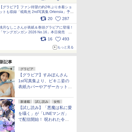
【グラビア】ファン待望の約2年ぶり水着ショ
ットも収録「椛島光 2nd写真集 Ortensia」予約
受付開始 10月30日発売
20
287
pic.x.com/9nJQY0jUYz
桃月なしこさんが表紙＆巻頭グラビアに登場！
「ヤングガンガン 2026 No.16」本日発売
pic.x.com/1Umi8x1SGO
16
493
もっと見る
新記事
グラビア
【グラビア】すみぽんさん
1st写真集より、ビキニ姿の
表紙カバーやアザーカットを
公開！
新連載
試し読み
女性
【試し読み】「悪魔は私に愛
を囁く」が「LINEマンガ」
で配信開始！ 呪われた令嬢×
執着深い司祭のダークファン
タジー