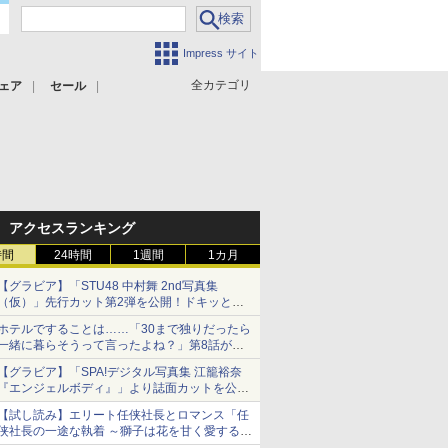
Impress サイト
全カテゴリ
ェア
セール
アクセスランキング
時間
24時間
1週間
1カ月
【グラビア】「STU48 中村舞 2nd写真集
（仮）」先行カット第2弾を公開！ドキッとす
るランジェリーカットなど新たな挑戦
ホテルですることは……「30まで独りだったら
一緒に暮らそうって言ったよね？」第8話が無
料公開。一緒にお風呂！
【グラビア】「SPA!デジタル写真集 江籠裕奈
『エンジェルボディ』」より誌面カットを公
開！
【試し読み】エリート任侠社長とロマンス「任
侠社長の一途な執着 ～獅子は花を甘く愛する
～」をメチャコミで先行配信開始