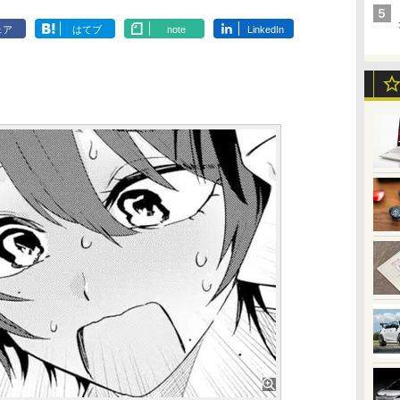
ェア
はてブ
note
LinkedIn