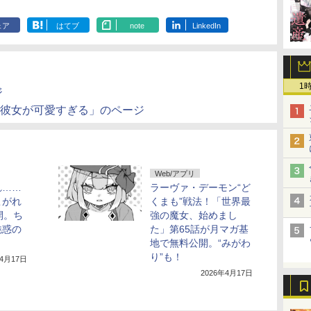
ェア
はてブ
note
LinkedIn
1
ジ
シュ彼女が可愛すぎる」のページ
Web/アプリ
れ……
ラーヴァ・デーモン“ど
こがれ
くまも”戦法！「世界最
開。ち
強の魔女、始めまし
魅惑の
た」第65話が月マガ基
地で無料公開。“みがわ
り”も！
年4月17日
2026年4月17日