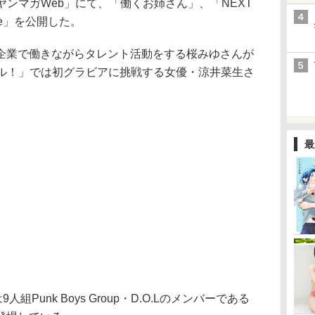
ンマガWeb」にて、「働くお姉さん」、「NEXT
le」を公開した。
業で働きながらタレント活動をする桜みゆさんが
ール！」では初グラビアに挑戦する女優・涼井菜生さ
。
最
組Punk Boys Group・D.O.Lのメンバーである