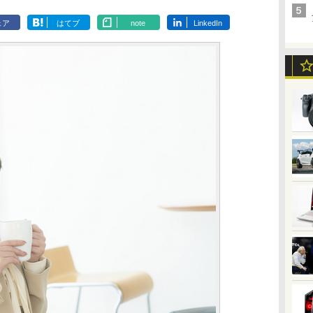
ェア
はてブ
note
LinkedIn