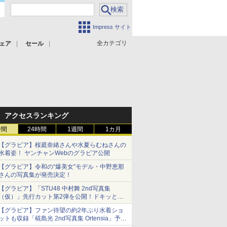
Impress サイト
全カテゴリ
ェア
セール
アクセスランキング
時間
24時間
1週間
1カ月
【グラビア】桜庭奈緒さんや水夏らむねさんの
水着姿！ ヤンチャンWebのグラビア公開
【グラビア】令和の“爆美女”モデル・中野恵那
さんの写真集が発売決定！
【グラビア】「STU48 中村舞 2nd写真集
（仮）」先行カット第2弾を公開！ドキッとす
るランジェリーカットなど新たな挑戦
【グラビア】ファン待望の約2年ぶり水着ショ
ットも収録「椛島光 2nd写真集 Ortensia」予約
受付開始