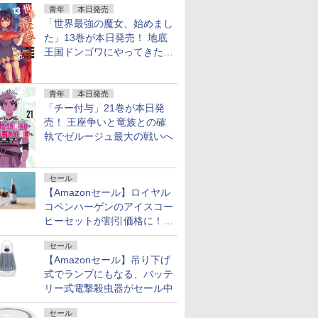
青年
本日発売
「世界最強の魔女、始めまし
た」13巻が本日発売！ 地底
王国ドンゴワにやってきたロ
ーナ
青年
本日発売
「チー付与」21巻が本日発
売！ 王座争いと竜族との確
執でゼルージュ最大の戦いへ
セール
【Amazonセール】ロイヤル
コペンハーゲンのアイスコー
ヒーセットが割引価格に！夏
のギフトに最適！
セール
【Amazonセール】吊り下げ
式でランプにもなる、バッテ
リー式電撃殺虫器がセール中
セール