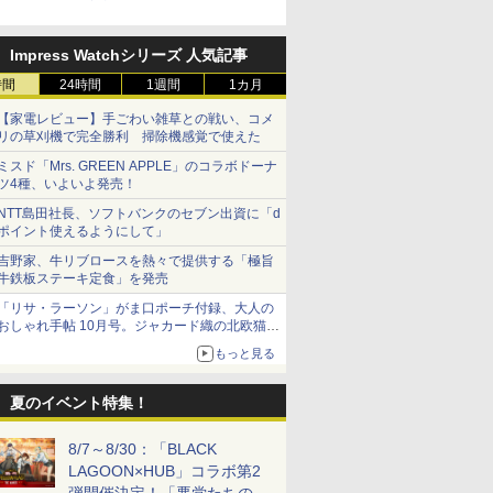
式Xキャンペーンが開催中！
Impress Watchシリーズ 人気記事
時間
24時間
1週間
1カ月
【家電レビュー】手ごわい雑草との戦い、コメ
リの草刈機で完全勝利 掃除機感覚で使えた
ミスド「Mrs. GREEN APPLE」のコラボドーナ
ツ4種、いよいよ発売！
NTT島田社長、ソフトバンクのセブン出資に「d
ポイント使えるようにして」
吉野家、牛リブロースを熱々で提供する「極旨
牛鉄板ステーキ定食」を発売
「リサ・ラーソン」がま口ポーチ付録、大人の
おしゃれ手帖 10月号。ジャカード織の北欧猫デ
ザイン
もっと見る
夏のイベント特集！
8/7～8/30：「BLACK
LAGOON×HUB」コラボ第2