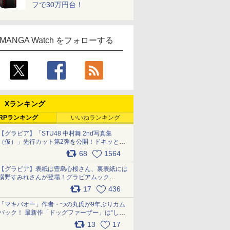
フで30万円台！
MANGA Watch をフォローする
Xランキング
RPランキング
いいねランキング
【グラビア】「STU48 中村舞 2nd写真集
（仮）」先行カット第2弾を公開！ドキッとす
るランジェリーカットなど新たな挑戦
68
1564
pic.x.com/9uvxXReveK
【グラビア】表紙は豊島心桜さん、裏表紙には
横野すみれさんが登場！グラビアムック
「PARADE」2026夏号が本日発売
17
436
pic.x.com/hYZlU1GBwl
「マキバオー」作者・つの丸氏が9年ぶりカム
バック！ 最新作「ドッグファーザー」は“しゃ
べらない動物”とのリアルな暮らしを描く 「も
13
17
うこれ以上の幸せはない」……一緒に暮らす愛