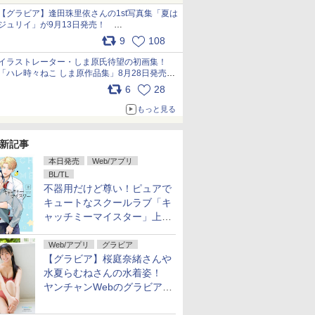
犬たちへ… pic.x.com/hEr88DgVyD
【グラビア】逢田珠里依さんの1st写真集「夏は
ジュリイ」が9月13日発売！
pic.x.com/9ampGWAO1t
9
108
イラストレーター・しま原氏待望の初画集！
「ハレ時々ねこ しま原作品集」8月28日発売
pic.x.com/zj5aobjUSp
6
28
もっと見る
新記事
本日発売
Web/アプリ
BL/TL
不器用だけど尊い！ピュアで
キュートなスクールラブ「キ
ャッチミーマイスター」上・
下巻が配信開始！
Web/アプリ
グラビア
【グラビア】桜庭奈緒さんや
水夏らむねさんの水着姿！
ヤンチャンWebのグラビア公
開