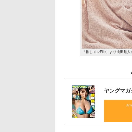
「推しメンFile」より成田魁
ヤングマガジ
Am