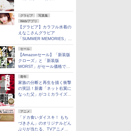
Ortensia」予約受付開始
グラビア
写真集
Web/アプリ
【グラビア】カラフル水着の
えなこさんグラビア
「SUMMER MEMORIES」を
ヤングアニマルWebで公開中
セール
【Amazonセール】「新装版
クローズ」と「新装版
WORST」がセール価格で販
売中！
青年
家族の分断と再生を描く衝撃
の実話！新書「ネット右翼に
なった父」がコミカライズ。
9月30日発売
アニメ
「ドカ食いダイスキ！ もち
づきさん」のオリジナルどん
ぶりが当たる、TVアニメ公