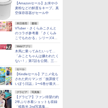
【Amazonセール】お米や小
麦粉などの鮮度をキープ。真
空保存容器がセール中
本日発売
書籍
VTuber・さくらみこさんと
のコラボ参考書 「さくらみ
こでもわかる」シリーズ4冊
が本日発売！
Web/アプリ
木馬に乗ってみたいって…
「みことちゃんは嫌われたく
ない！」第7話を公開。三角
じゃない方か
セール
【Kindleセール】アニメ化も
された釣りマンガ「放課後て
いぼう日誌」1〜6巻が最大
50％オフのセール中！
グラビア
写真集
【グラビア】ファン待望の約
2年ぶり水着ショットも収録
「椛島光 2nd写真集