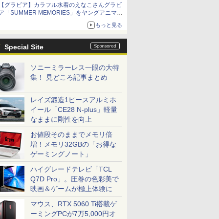
【グラビア】カラフル水着のえなこさんグラビ
10月30日発売
ア「SUMMER MEMORIES」をヤングアニマル
Webで公開中
もっと見る
Special Site
ソニーミラーレス一眼の大特
集！ 見どころ記事まとめ
レイズ鍛造1ピースアルミホ
イール「CE28 N-plus」軽量
なままに剛性を向上
お値段そのままでメモリ倍
増！メモリ32GBの「お得な
ゲーミングノート」
ハイグレードテレビ「TCL
Q7D Pro」。圧巻の色彩美で
映画＆ゲームが極上体験に
マウス、RTX 5060 Ti搭載ゲ
ーミングPCが7万5,000円オ