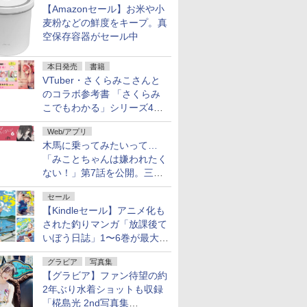
【Amazonセール】お米や小
麦粉などの鮮度をキープ。真
空保存容器がセール中
本日発売
書籍
VTuber・さくらみこさんと
のコラボ参考書 「さくらみ
こでもわかる」シリーズ4冊
が本日発売！
Web/アプリ
木馬に乗ってみたいって…
「みことちゃんは嫌われたく
ない！」第7話を公開。三角
じゃない方か
セール
【Kindleセール】アニメ化も
された釣りマンガ「放課後て
いぼう日誌」1〜6巻が最大
50％オフのセール中！
グラビア
写真集
【グラビア】ファン待望の約
2年ぶり水着ショットも収録
「椛島光 2nd写真集