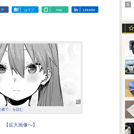
ェア
はてブ
note
LinkedIn
の裏で」を読む
【拡大画像へ】