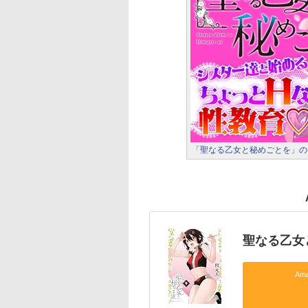
「聖なる乙女と秘めごとを」の
聖なる乙女
Am