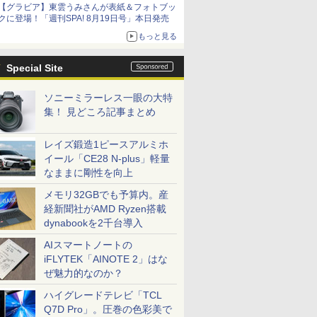
【グラビア】東雲うみさんが表紙＆フォトブッ
クに登場！「週刊SPA! 8月19日号」本日発売
もっと見る
Special Site
ソニーミラーレス一眼の大特
集！ 見どころ記事まとめ
レイズ鍛造1ピースアルミホ
イール「CE28 N-plus」軽量
なままに剛性を向上
メモリ32GBでも予算内。産
経新聞社がAMD Ryzen搭載
dynabookを2千台導入
AIスマートノートの
iFLYTEK「AINOTE 2」はな
ぜ魅力的なのか？
ハイグレードテレビ「TCL
Q7D Pro」。圧巻の色彩美で