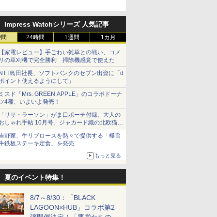
式Xキャンペーンが開催中！
Impress Watchシリーズ 人気記事
時間
24時間
1週間
1カ月
【家電レビュー】手ごわい雑草との戦い、コメ
リの草刈機で完全勝利 掃除機感覚で使えた
NTT島田社長、ソフトバンクのセブン出資に「d
ポイント使えるようにして」
ミスド「Mrs. GREEN APPLE」のコラボドーナ
ツ4種、いよいよ発売！
「リサ・ラーソン」がま口ポーチ付録、大人の
おしゃれ手帖 10月号。ジャカード織の北欧猫デ
ザイン
吉野家、牛リブロースを熱々で提供する「極旨
牛鉄板ステーキ定食」を発売
もっと見る
夏のイベント特集！
8/7～8/30：「BLACK
LAGOON×HUB」コラボ第2