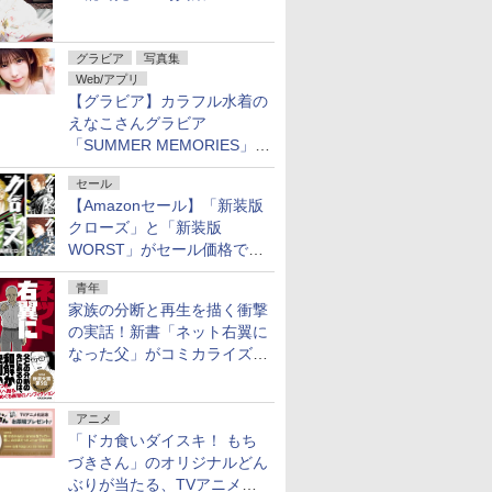
Ortensia」予約受付開始
グラビア
写真集
Web/アプリ
【グラビア】カラフル水着の
えなこさんグラビア
「SUMMER MEMORIES」を
ヤングアニマルWebで公開中
セール
【Amazonセール】「新装版
クローズ」と「新装版
WORST」がセール価格で販
売中！
青年
家族の分断と再生を描く衝撃
の実話！新書「ネット右翼に
なった父」がコミカライズ。
9月30日発売
アニメ
「ドカ食いダイスキ！ もち
づきさん」のオリジナルどん
ぶりが当たる、TVアニメ公