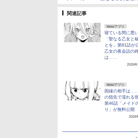
関連記事
Web/アプリ
寝ている間に悪
「聖なる乙女と
とを」第81話が
乙女の夜会話の
は……
2026
Web/アプリ
因縁の相手は…
の指先で濡れる
第46話「メイド
り」が無料公開
202