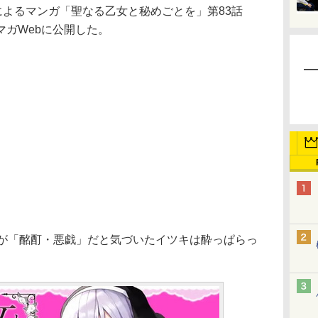
によるマンガ「聖なる乙女と秘めごとを」第83話
ガWebに公開した。
が「酩酊・悪戯」だと気づいたイツキは酔っぱらっ
。