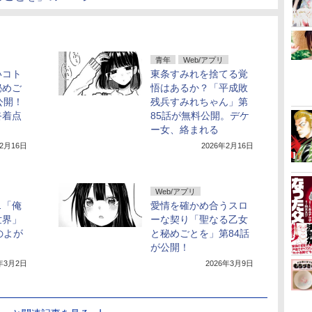
青年
Web/アプリ
いコト
東条すみれを捨てる覚
秘めご
悟はあるか？「平成敗
公開！
残兵すみれちゃん」第
終着点
85話が無料公開。デケ
ー女、絡まれる
年2月16日
2026年2月16日
Web/アプリ
…「俺
愛情を確かめ合うスロ
世界」
ーな契り「聖なる乙女
のよが
と秘めごとを」第84話
が公開！
6年3月2日
2026年3月9日