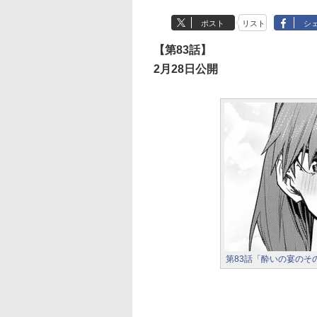
ポスト
リスト
シ
【第83話】
2月28日公開
第83話「酔いの宴のそ