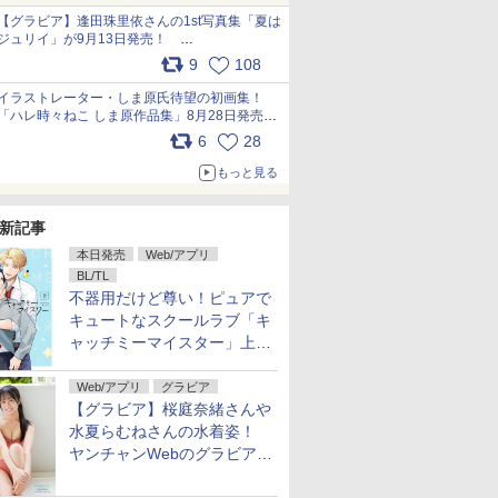
犬たちへ… pic.x.com/hEr88DgVyD
【グラビア】逢田珠里依さんの1st写真集「夏は
ジュリイ」が9月13日発売！
pic.x.com/9ampGWAO1t
9
108
イラストレーター・しま原氏待望の初画集！
「ハレ時々ねこ しま原作品集」8月28日発売
pic.x.com/zj5aobjUSp
6
28
もっと見る
新記事
本日発売
Web/アプリ
BL/TL
不器用だけど尊い！ピュアで
キュートなスクールラブ「キ
ャッチミーマイスター」上・
下巻が配信開始！
Web/アプリ
グラビア
【グラビア】桜庭奈緒さんや
水夏らむねさんの水着姿！
ヤンチャンWebのグラビア公
開