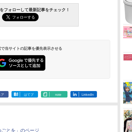
tchをフォローして最新記事をチェック！
 検索で当サイトの記事を優先表示させる
ェア
はてブ
note
LinkedIn
めごとを」のページ