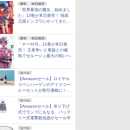
青年
本日発売
「世界最強の魔女、始めまし
た」13巻が本日発売！ 地底
王国ドンゴワにやってきたロ
ーナ
青年
本日発売
「チー付与」21巻が本日発
売！ 王座争いと竜族との確
執でゼルージュ最大の戦いへ
セール
【Amazonセール】ロイヤル
コペンハーゲンのアイスコー
ヒーセットが割引価格に！夏
のギフトに最適！
セール
【Amazonセール】吊り下げ
式でランプにもなる、バッテ
リー式電撃殺虫器がセール中
セール