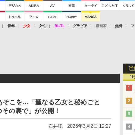
青年
少女
女性
BL/TL
グラビア
漫画家
無料
フ
1
あそこを…「聖なる乙女と秘めごと
のその裏で」が公開！
石井聡
2026年3月2日 12:27