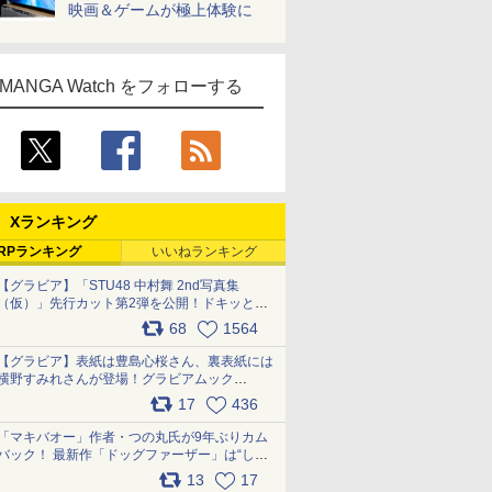
映画＆ゲームが極上体験に
MANGA Watch をフォローする
Xランキング
RPランキング
いいねランキング
【グラビア】「STU48 中村舞 2nd写真集
（仮）」先行カット第2弾を公開！ドキッとす
るランジェリーカットなど新たな挑戦
68
1564
pic.x.com/9uvxXReveK
【グラビア】表紙は豊島心桜さん、裏表紙には
横野すみれさんが登場！グラビアムック
「PARADE」2026夏号が本日発売
17
436
pic.x.com/hYZlU1GBwl
「マキバオー」作者・つの丸氏が9年ぶりカム
バック！ 最新作「ドッグファーザー」は“しゃ
べらない動物”とのリアルな暮らしを描く 「も
13
17
うこれ以上の幸せはない」……一緒に暮らす愛