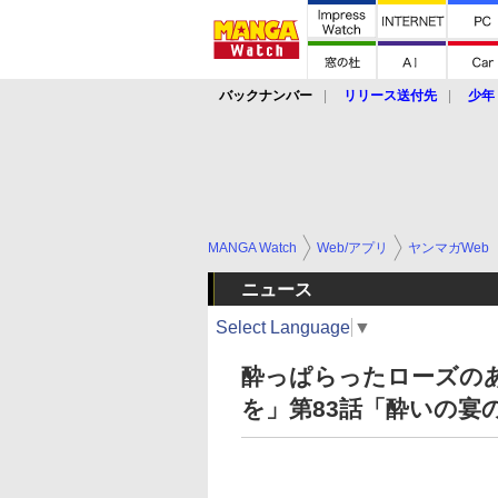
バックナンバー
リリース送付先
少年
MANGA Watch
Web/アプリ
ヤンマガWeb
ニュース
Select Language
▼
酔っぱらったローズの
を」第83話「酔いの宴