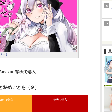
最
ページ
Amazon/楽天で購入
と秘めごとを（９）
azonで購入
楽天で購入