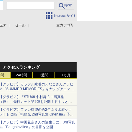
Impress サイト
全カテゴリ
ェア
セール
アクセスランキング
時間
24時間
1週間
1カ月
【グラビア】カラフル水着のえなこさんグラビ
ア「SUMMER MEMORIES」をヤングアニマル
Webで公開中
【グラビア】「STU48 中村舞 2nd写真集
（仮）」先行カット第2弾を公開！ドキッとす
るランジェリーカットなど新たな挑戦
【グラビア】ファン待望の約2年ぶり水着ショ
ットも収録「椛島光 2nd写真集 Ortensia」予約
受付開始
【グラビア】中田花奈さんの誕生日に、3rd写真
10月30日発売
集「Bougainvillea」の書影を公開