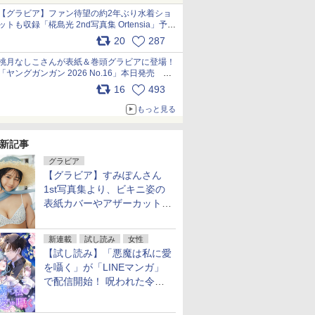
【グラビア】ファン待望の約2年ぶり水着ショ
ットも収録「椛島光 2nd写真集 Ortensia」予約
受付開始 10月30日発売
20
287
pic.x.com/9nJQY0jUYz
桃月なしこさんが表紙＆巻頭グラビアに登場！
「ヤングガンガン 2026 No.16」本日発売
pic.x.com/1Umi8x1SGO
16
493
もっと見る
新記事
グラビア
【グラビア】すみぽんさん
1st写真集より、ビキニ姿の
表紙カバーやアザーカットを
公開！
新連載
試し読み
女性
【試し読み】「悪魔は私に愛
を囁く」が「LINEマンガ」
で配信開始！ 呪われた令嬢×
執着深い司祭のダークファン
タジー