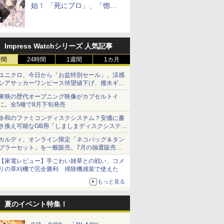
始！ 「死にプロ」、「惚れ
魔女」作者による異世界ロマ
ンス
Impress Watchシリーズ 人気記事
時間
24時間
1週間
1カ月
ユニクロ、今日から「お盆特別セール」。涼感
シアサッカーワンピース待望値下げ、撥水ギア
ショーツは1990円に
東映の歴代オープニング映像がカプセルトイ
に。全5種で8月下旬発売
令和のファミコンディスクシステム？安価に書
き換え可能なGB用「しましまディスクシステ
ム」
カルディ、オンライン限定「ネコバッグ＆タン
ブラーセット」を一般販売。7月の抽選販売の
当選無効分
【家電レビュー】手ごわい雑草との戦い、コメ
リの草刈機で完全勝利 掃除機感覚で使えた
もっと見る
夏のイベント特集！