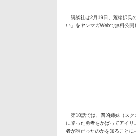
講談社は2月19日、荒緒択氏
い」をヤンマガWebで無料公開
第10話では、四凶姉妹（スク
に陥った勇者をかばってアイリ
者が誰だったのかを知ることに