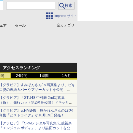
Impress サイト
全カテゴリ
ェア
セール
アクセスランキング
時間
24時間
1週間
1カ月
【グラビア】すみぽんさん1st写真集より、ビキ
ニ姿の表紙カバーやアザーカットを公開！
タイトルは「offcourt（オフコート）」に決定
【グラビア】「STU48 中村舞 2nd写真集
（仮）」先行カット第2弾を公開！ドキッとす
るランジェリーカットなど新たな挑戦
【グラビア】元NMB48・原かれんさんの1st写
真集「どストライク」が10月19日発売！
【グラビア】「SPA!デジタル写真集 江籠裕奈
『エンジェルボディ』」より誌面カットを公
開！