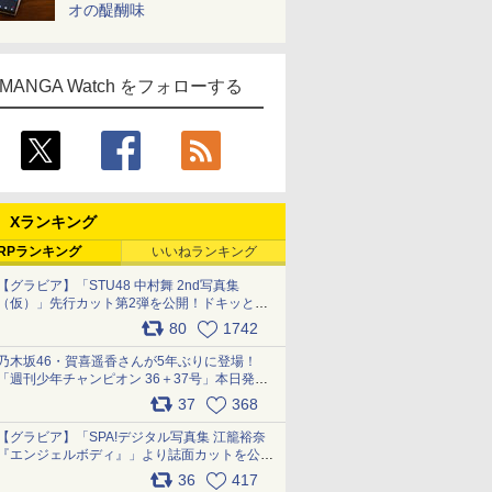
オの醍醐味
MANGA Watch をフォローする
Xランキング
RPランキング
いいねランキング
【グラビア】「STU48 中村舞 2nd写真集
（仮）」先行カット第2弾を公開！ドキッとす
るランジェリーカットなど新たな挑戦
80
1742
pic.x.com/9uvxXReveK
乃木坂46・賀喜遥香さんが5年ぶりに登場！
「週刊少年チャンピオン 36＋37号」本日発
売 pic.x.com/2Mo85ZlRvK
37
368
【グラビア】「SPA!デジタル写真集 江籠裕奈
『エンジェルボディ』」より誌面カットを公
開！ pic.x.com/Yl52UEMoko
36
417