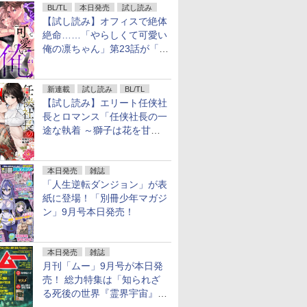
BL/TL
本日発売
試し読み
【試し読み】オフィスで絶体
絶命……「やらしくて可愛い
俺の凛ちゃん」第23話が「コ
ミックシーモア」で先行配
信！
新連載
試し読み
BL/TL
【試し読み】エリート任侠社
長とロマンス「任侠社長の一
途な執着 ～獅子は花を甘く
愛する～」をメチャコミで先
行配信開始
本日発売
雑誌
「人生逆転ダンジョン」が表
紙に登場！「別冊少年マガジ
ン」9月号本日発売！
本日発売
雑誌
月刊「ムー」9月号が本日発
売！ 総力特集は「知られざ
る死後の世界『霊界宇宙』の