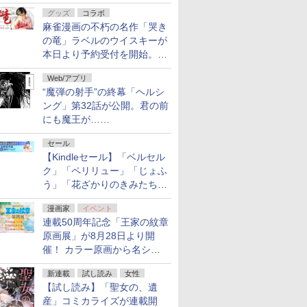
ルの電子書籍が最大65％オ
グッズ
コラボ
フ！「Kindle本サマーセー
麻雀漫画の不朽の名作「哭き
ル」第2弾が開催中！
の竜」ラベルのウイスキーが
本日より予約受付を開始。8
月16日まで
Web/アプリ
“魔弾の射手”の終幕「ヘルシ
ング」第32話が公開。君の前
にも魔王が……
セール
【Kindleセール】「ベルセル
ク」「ペリリュー」「じょふ
う」「花ざかりのきみたち
へ」などが最大50％オフ！
漫画家
イベント
「白泉社 夏の大割引セー
連載50周年記念「王家の紋章
ル」が開催中！
原画展」が8月28日より開
催！ カラー原画から名シー
ンの原稿まで
新連載
試し読み
女性
【試し読み】「聖女の、遺
産」コミカライズが連載開