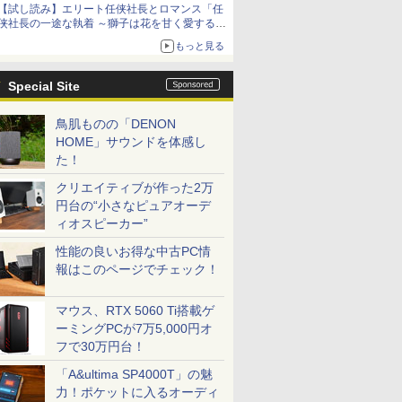
【試し読み】エリート任侠社長とロマンス「任
侠社長の一途な執着 ～獅子は花を甘く愛する
～」をメチャコミで先行配信開始
もっと見る
Special Site
鳥肌ものの「DENON
HOME」サウンドを体感し
た！
クリエイティブが作った2万
円台の“小さなピュアオーデ
ィオスピーカー”
性能の良いお得な中古PC情
報はこのページでチェック！
マウス、RTX 5060 Ti搭載ゲ
ーミングPCが7万5,000円オ
フで30万円台！
「A&ultima SP4000T」の魅
力！ポケットに入るオーディ