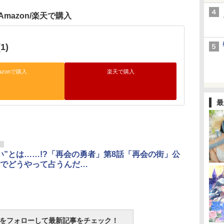
Amazon/楽天で購入
1)
azonで購入
楽天で購入
最
リ
い”とは……!?「再会の勇者」第8話「再会の街」公
でどうやって占うんだ…
tchをフォローして最新記事をチェック！