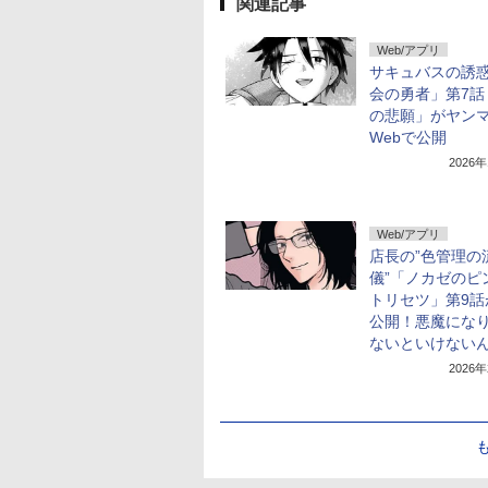
関連記事
Web/アプリ
サキュバスの誘
会の勇者」第7話
の悲願」がヤン
Webで公開
2026
Web/アプリ
店長の”色管理の
儀”「ノカゼのピ
トリセツ」第9話
公開！悪魔にな
ないといけない
2026