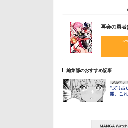
再会の勇者(
Am
編集部のおすすめ記事
Web/アプ
“ズリ占
開。これ
MANGA Wa