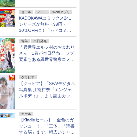
謎」特別企画は「西郷隆盛の
不死伝説」
セール
フェア
Web/アプリ
KADOKAWAコミックス241
シリーズが無料・99円・
30％OFFに！「カドコミフ
ェア 2026」第2弾が開催中！
青年
本日発売
「異世界エルフ村のおまわり
さん」1巻が本日発売！ ラブ
要素もある異世界警察コメデ
ィ
グラビア
【グラビア】「SPA!デジタル
写真集 江籠裕奈『エンジェ
ルボディ』」より誌面カット
を公開！
セール
【Kindleセール】「金色のガ
ッシュ！！」「三体」「読書
する脳」まで。幅広いジャン