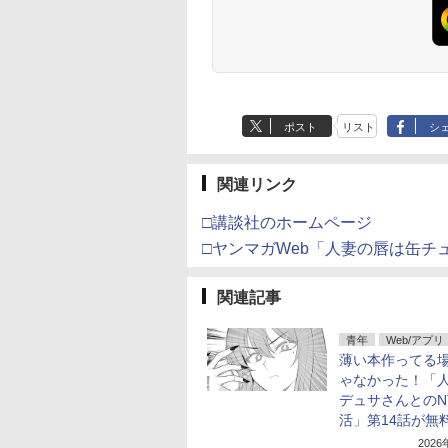
ポスト
リスト
シ
関連リンク
□講談社のホームページ
□ヤンマガWeb「人妻の唇は缶チ
関連記事
青年
Web/アプリ
薄い本作ってる
ゃなかった！「
デュサさんとのN
活」第14話が無
202