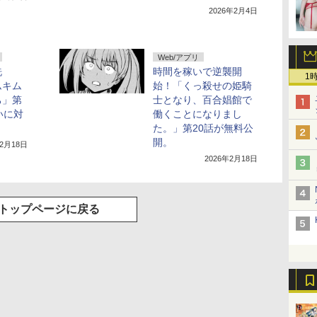
2026年2月4日
Web/アプリ
洗
時間を稼いで逆襲開
1
ムキム
始！「くっ殺せの姫騎
ち」第
士となり、百合娼館で
いに対
働くことになりまし
た。」第20話が無料公
開。
年2月18日
2026年2月18日
トップページに戻る