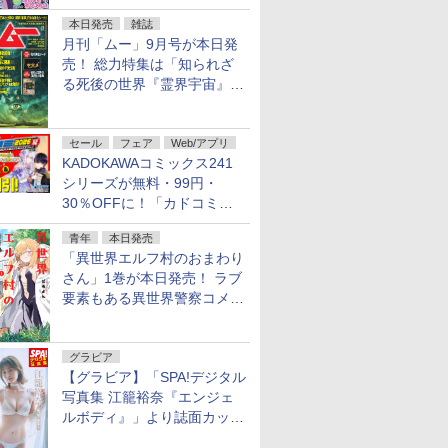
本日発売
雑誌
月刊「ムー」9月号が本日発
売！ 総力特集は「知られざ
る死後の世界『霊界宇宙』の
謎」特別企画は「西郷隆盛の
不死伝説」
セール
フェア
Web/アプリ
KADOKAWAコミックス241
シリーズが無料・99円・
30％OFFに！「カドコミフ
ェア 2026」第2弾が開催中！
青年
本日発売
「異世界エルフ村のおまわり
さん」1巻が本日発売！ ラブ
要素もある異世界警察コメデ
ィ
グラビア
【グラビア】「SPA!デジタル
写真集 江籠裕奈『エンジェ
ルボディ』」より誌面カット
を公開！