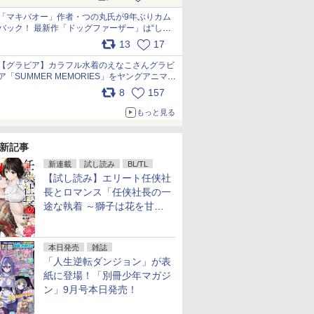
pic.x.com/9nJQY0jUYz
「マキバオー」作者・つの丸氏が9年ぶりカム
バック！ 最新作「ドッグファーザー」は“しゃ
べらない動物”とのリアルな暮らしを描く 「も
13
17
うこれ以上の幸せはない」……一緒に暮らす愛
犬たちへ… pic.x.com/hEr88DgVyD
【グラビア】カラフル水着のえなこさんグラビ
ア「SUMMER MEMORIES」をヤングアニマル
Webで公開中 pic.x.com/wdmmjZ7DnV
8
157
もっと見る
新記事
新連載
試し読み
BL/TL
【試し読み】エリート任侠社
長とロマンス「任侠社長の一
途な執着 ～獅子は花を甘く
愛する～」をメチャコミで先
行配信開始
本日発売
雑誌
「人生逆転ダンジョン」が表
紙に登場！「別冊少年マガジ
ン」9月号本日発売！