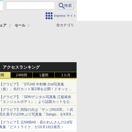
Impress サイト
全カテゴリ
ェア
セール
アクセスランキング
時間
24時間
1週間
1カ月
【グラビア】「STU48 中村舞 2nd写真集
（仮）」先行カット第2弾を公開！ドキッとす
るランジェリーカットなど新たな挑戦
【グラビア】「SPA!デジタル写真集 江籠裕奈
『エンジェルボディ』」より誌面カットを公
開！
【グラビア】貝殻の次は「サンゴNUDE」！武
田久美子の23年ぶり写真集「Sango」を9月9日
に発売
【グラビア】元NMB48・原かれんさんの1st写
真集「どストライク」が10月19日発売！