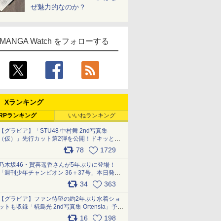
ぜ魅力的なのか？
MANGA Watch をフォローする
Xランキング
RPランキング
いいねランキング
【グラビア】「STU48 中村舞 2nd写真集
（仮）」先行カット第2弾を公開！ドキッとす
るランジェリーカットなど新たな挑戦
78
1729
pic.x.com/9uvxXReveK
乃木坂46・賀喜遥香さんが5年ぶりに登場！
「週刊少年チャンピオン 36＋37号」本日発
売 pic.x.com/2Mo85ZlRvK
34
363
【グラビア】ファン待望の約2年ぶり水着ショ
ットも収録「椛島光 2nd写真集 Ortensia」予約
受付開始 10月30日発売
16
198