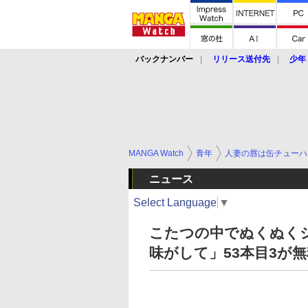
バックナンバー
リリース送付先
少年
MANGA Watch
青年
人妻の唇は缶チューハ
ニュース
Select Language
▼
こたつの中でぬくぬく
味がして」53本目3が