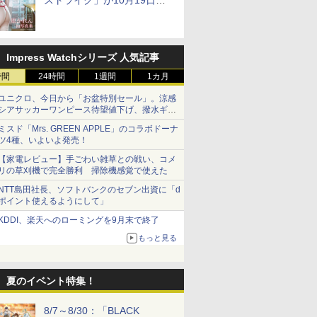
ストライク」が10月19日発
売！
Impress Watchシリーズ 人気記事
時間
24時間
1週間
1カ月
ユニクロ、今日から「お盆特別セール」。涼感
シアサッカーワンピース待望値下げ、撥水ギア
ショーツは1990円に
ミスド「Mrs. GREEN APPLE」のコラボドーナ
ツ4種、いよいよ発売！
【家電レビュー】手ごわい雑草との戦い、コメ
リの草刈機で完全勝利 掃除機感覚で使えた
NTT島田社長、ソフトバンクのセブン出資に「d
ポイント使えるようにして」
KDDI、楽天へのローミングを9月末で終了
もっと見る
夏のイベント特集！
8/7～8/30：「BLACK