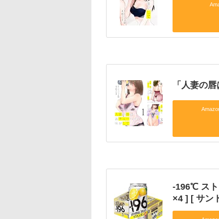
Am
「人妻の唇
Amaz
-196℃ ス
×4 ] [ 