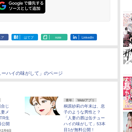
ェア
はてブ
note
LinkedIn
ューハイの味がして」のページ
青年
Web/アプリ
場合じ
桐原紗莉の年末は、息
人妻メ
子のような男性と？
TR生
「人妻の唇は缶チュー
料公開
ハイの味がして」53本
目1が無料公開！
6年2月6日