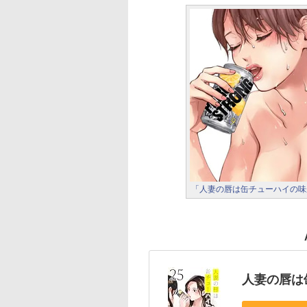
「人妻の唇は缶チューハイの味
人妻の唇は