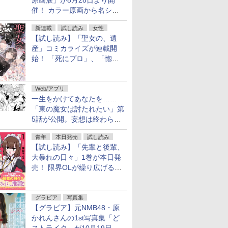
原画展」が8月28日より開
催！ カラー原画から名シー
ンの原稿まで
新連載
試し読み
女性
【試し読み】「聖女の、遺
産」コミカライズが連載開
始！ 「死にプロ」、「惚れ
魔女」作者による異世界ロマ
ンス
Web/アプリ
一生をかけてあなたを……
「東の魔女は討たれたい」第
5話が公開。妄想は終わらな
い
青年
本日発売
試し読み
【試し読み】「先輩と後輩、
大暴れの日々」1巻が本日発
売！ 限界OLが繰り広げる禁
断のロールプレイ
グラビア
写真集
【グラビア】元NMB48・原
かれんさんの1st写真集「ど