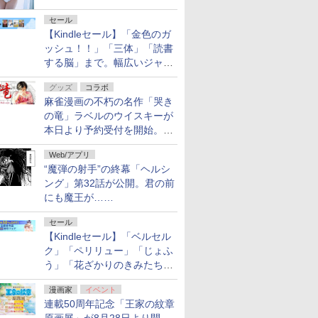
セール
【Kindleセール】「金色のガ
ッシュ！！」「三体」「読書
する脳」まで。幅広いジャン
ルの電子書籍が最大65％オ
グッズ
コラボ
フ！「Kindle本サマーセー
麻雀漫画の不朽の名作「哭き
ル」第2弾が開催中！
の竜」ラベルのウイスキーが
本日より予約受付を開始。8
月16日まで
Web/アプリ
“魔弾の射手”の終幕「ヘルシ
ング」第32話が公開。君の前
にも魔王が……
セール
【Kindleセール】「ベルセル
ク」「ペリリュー」「じょふ
う」「花ざかりのきみたち
へ」などが最大50％オフ！
漫画家
イベント
「白泉社 夏の大割引セー
連載50周年記念「王家の紋章
ル」が開催中！