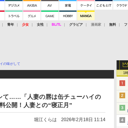
青年
少女
女性
BL/TL
グラビア
漫画家
無料
フ
イの味がして
1
シて……「人妻の唇は缶チューハイの
無料公開！人妻との“寝正月”
堀江くらは
2026年2月18日 11:14