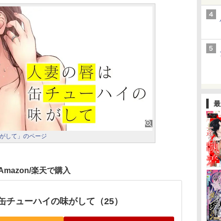
最
がして」のページ
Amazon/楽天で購入
缶チューハイの味がして（25）