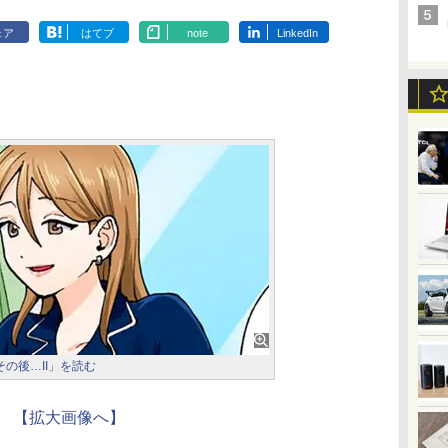
ェア
はてブ
note
LinkedIn
その後…II」を読む
【拡大画像へ】