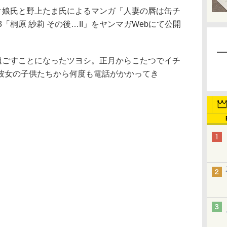
オ娘氏と野上たま氏によるマンガ「人妻の唇は缶チ
「桐原 紗莉 その後…II」をヤンマガWebにて公開
過ごすことになったツヨシ。正月からこたつでイチ
彼女の子供たちから何度も電話がかかってき