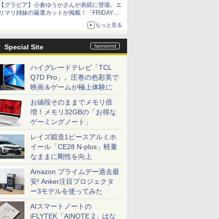
【グラビア】小倉ゆうかさんが表紙に登場。エ
リマリ姉妹の厳選カットが掲載！「FRIDAY
2026年8⽉21・28日号」本日発売
もっと見る
Special Site
ハイグレードテレビ「TCL
Q7D Pro」。圧巻の色彩美で
映画＆ゲームが極上体験に
お値段そのままでメモリ倍
増！メモリ32GBの「お得な
ゲーミングノート」
レイズ鍛造1ピースアルミホ
イール「CE28 N-plus」軽量
なままに剛性を向上
Amazon プライムデー過去最
安! Anker注目プロジェクタ
ー3モデルを使ってみた
AIスマートノートの
iFLYTEK「AINOTE 2」はな