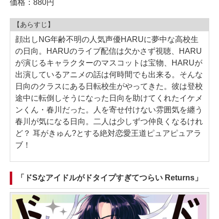
価格：880円
【あらすじ】
顔出しNG年齢不明の人気声優HARUに夢中な高校生
の日向。HARUのライブ配信は欠かさず視聴、HARU
が演じるキャラクターのマスコットは宝物、HARUが
出演しているアニメの話は何時間でも出来る。そんな
日向のクラスにある日転校生がやってきた。彼は登校
途中に転倒しそうになった日向を助けてくれたイケメ
ンくん・春川だった。人を寄せ付けない雰囲気を纏う
春川が気になる日向。二人は少しずつ仲良くなるけれ
ど？ 耳がきゅん?とする絶対恋愛王道ピュアピュアラ
ブ！
「ドSなアイドルがドタイプすぎてつらい Returns」