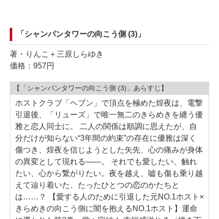
「シャンパンタワーの向こう側 (3)」
著・りんこ＋三原しらゆき
価格：957円
【「シャンパンタワーの向こう側 (3)」あらすじ】
ホストクラブ「ヘブン」で頂点を極めた煌夜は、電撃
引退後、「リューズ」で唯一無二のきらめきを纏う優
雅と恋人同士に。 二人の関係は順調に思えたが、自
分だけが知らない“3年間の約束”の存在に優雅は深く
傷つき、煌夜を信じようとした矢先、心の痛みが身体
の異変として現れる――。 それでも愛したい、触れ
たい、心から繋がりたい。夜を越え、嘘も傷も乗り越
えて辿り着いた、たったひとつの恋のかたちと
は……？ 【愛する人のために引退した元NO.1ホスト×
きらめきの向こう側に闇を抱えるNO.1ホスト】運命