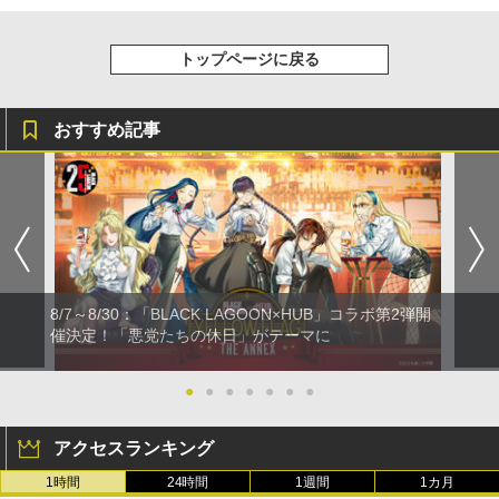
トップページに戻る
おすすめ記事
8/7～8/30：「BLACK LAGOON×HUB」コラボ第2弾開
催決定！「悪党たちの休日」がテーマに
●
●
●
●
●
●
●
アクセスランキング
1時間
24時間
1週間
1カ月