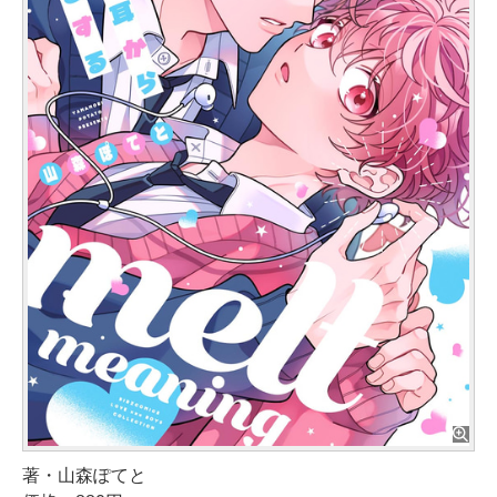
著・山森ぽてと