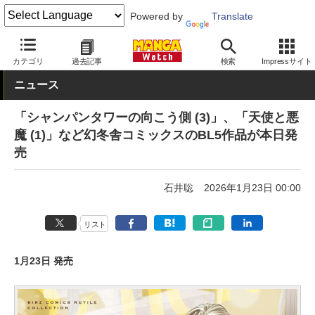
Powered by
Translate
MANGA Watch
BL/TL
カテゴリ
過去記事
検索
Impressサイト
ニュース
「シャンパンタワーの向こう側 (3)」、「天使と悪
魔 (1)」など幻冬舎コミックスのBL5作品が本日発
売
石井聡
2026年1月23日 00:00
リスト
1月23日 発売