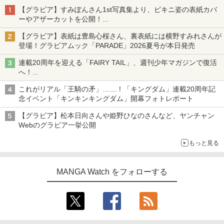
【グラビア】すみぽんさん1st写真集より、ビキニ姿の表紙カバ
ーやアザーカットを公開！
タイトルは「offcourt（オフコート）」に決定
【グラビア】表紙は豊島心桜さん、裏表紙には横野すみれさんが
登場！グラビアムック「PARADE」2026夏号が本日発売
連載20周年を迎える「FAIRY TAIL」、週刊少年マガジンで復活
へ！
20周年特設記念サイトでは特別動画や真島ヒロ氏のコメントも
これがリアル「王騎の矛」……！「キングダム」連載20周年記
掲載
念イベント「キンキンキングダム」開幕フォトレポート
【グラビア】松本日向さんや姫野ひなのさんなど、ヤンチャン
Webのグラビア一挙公開
もっと見る
MANGA Watch をフォローする