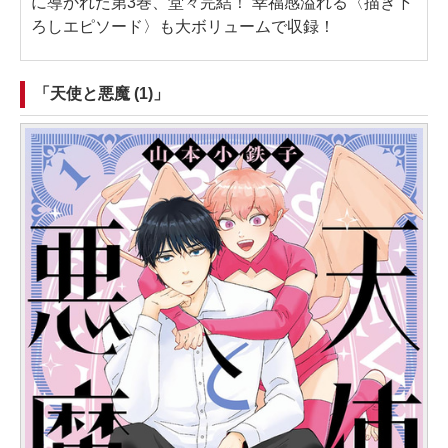
に導かれた第3巻、堂々完結！ 幸福感溢れる〈描き下
ろしエピソード〉も大ボリュームで収録！
「天使と悪魔 (1)」