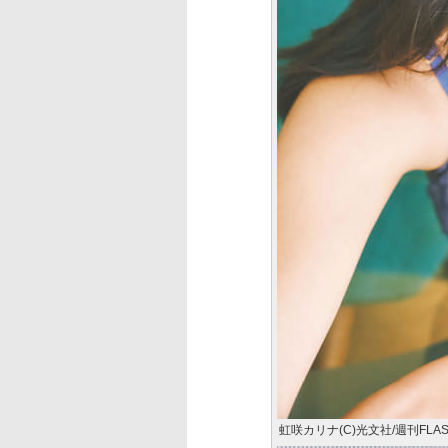
虹咲カリナ(C)光文社/週刊FLA