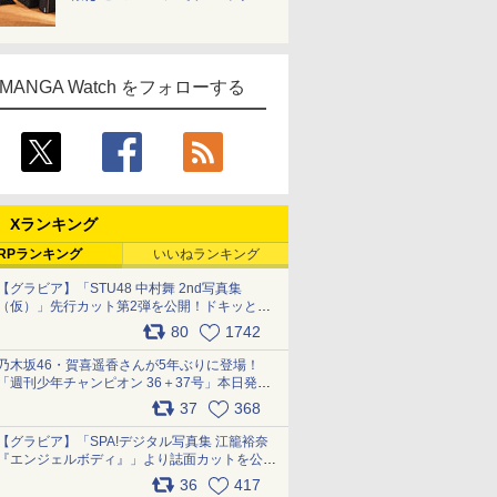
MANGA Watch をフォローする
Xランキング
RPランキング
いいねランキング
【グラビア】「STU48 中村舞 2nd写真集
（仮）」先行カット第2弾を公開！ドキッとす
るランジェリーカットなど新たな挑戦
80
1742
pic.x.com/9uvxXReveK
乃木坂46・賀喜遥香さんが5年ぶりに登場！
「週刊少年チャンピオン 36＋37号」本日発
売 pic.x.com/2Mo85ZlRvK
37
368
【グラビア】「SPA!デジタル写真集 江籠裕奈
『エンジェルボディ』」より誌面カットを公
開！ pic.x.com/Yl52UEMoko
36
417