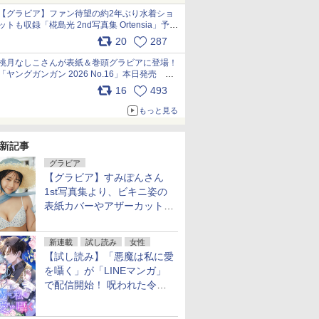
【グラビア】ファン待望の約2年ぶり水着ショ
ットも収録「椛島光 2nd写真集 Ortensia」予約
受付開始 10月30日発売
20
287
pic.x.com/9nJQY0jUYz
桃月なしこさんが表紙＆巻頭グラビアに登場！
「ヤングガンガン 2026 No.16」本日発売
pic.x.com/1Umi8x1SGO
16
493
もっと見る
新記事
グラビア
【グラビア】すみぽんさん
1st写真集より、ビキニ姿の
表紙カバーやアザーカットを
公開！
新連載
試し読み
女性
【試し読み】「悪魔は私に愛
を囁く」が「LINEマンガ」
で配信開始！ 呪われた令嬢×
執着深い司祭のダークファン
タジー