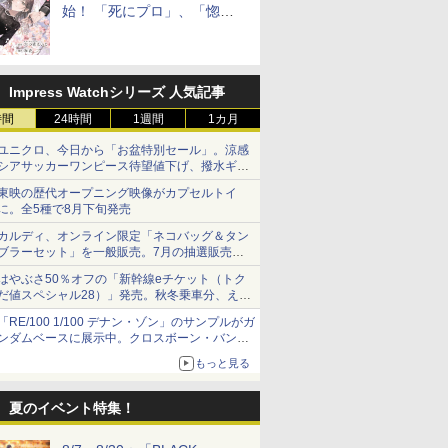
始！ 「死にプロ」、「惚れ
魔女」作者による異世界ロマ
ンス
Impress Watchシリーズ 人気記事
時間
24時間
1週間
1カ月
ユニクロ、今日から「お盆特別セール」。涼感
シアサッカーワンピース待望値下げ、撥水ギア
ショーツは1990円に
東映の歴代オープニング映像がカプセルトイ
に。全5種で8月下旬発売
カルディ、オンライン限定「ネコバッグ＆タン
ブラーセット」を一般販売。7月の抽選販売の
当選無効分
はやぶさ50％オフの「新幹線eチケット（トク
だ値スペシャル28）」発売。秋冬乗車分、えき
ねっと限定
「RE/100 1/100 デナン・ゾン」のサンプルがガ
ンダムベースに展示中。クロスボーン・バンガ
ードの制式量産機が間もなく発送【ガンダムベ
もっと見る
ース撮り下ろし】
夏のイベント特集！