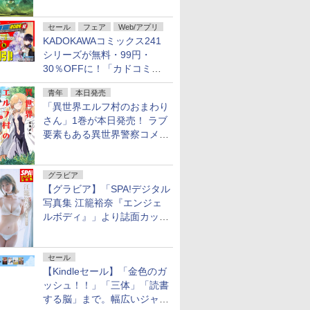
謎」特別企画は「西郷隆盛の
不死伝説」
セール
フェア
Web/アプリ
KADOKAWAコミックス241
シリーズが無料・99円・
30％OFFに！「カドコミフ
ェア 2026」第2弾が開催中！
青年
本日発売
「異世界エルフ村のおまわり
さん」1巻が本日発売！ ラブ
要素もある異世界警察コメデ
ィ
グラビア
【グラビア】「SPA!デジタル
写真集 江籠裕奈『エンジェ
ルボディ』」より誌面カット
を公開！
セール
【Kindleセール】「金色のガ
ッシュ！！」「三体」「読書
する脳」まで。幅広いジャン