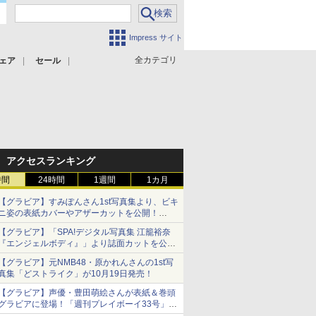
Impress サイト
全カテゴリ
ェア
セール
アクセスランキング
時間
24時間
1週間
1カ月
【グラビア】すみぽんさん1st写真集より、ビキ
ニ姿の表紙カバーやアザーカットを公開！
タイトルは「offcourt（オフコート）」に決定
【グラビア】「SPA!デジタル写真集 江籠裕奈
『エンジェルボディ』」より誌面カットを公
開！
【グラビア】元NMB48・原かれんさんの1st写
真集「どストライク」が10月19日発売！
【グラビア】声優・豊田萌絵さんが表紙＆巻頭
グラビアに登場！「週刊プレイボーイ33号」本
日発売