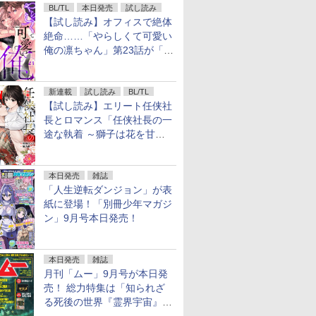
BL/TL
本日発売
試し読み
【試し読み】オフィスで絶体
絶命……「やらしくて可愛い
俺の凛ちゃん」第23話が「コ
ミックシーモア」で先行配
信！
新連載
試し読み
BL/TL
【試し読み】エリート任侠社
長とロマンス「任侠社長の一
途な執着 ～獅子は花を甘く
愛する～」をメチャコミで先
行配信開始
本日発売
雑誌
「人生逆転ダンジョン」が表
紙に登場！「別冊少年マガジ
ン」9月号本日発売！
本日発売
雑誌
月刊「ムー」9月号が本日発
売！ 総力特集は「知られざ
る死後の世界『霊界宇宙』の