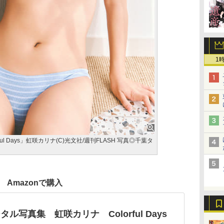
1
ful Days」虹咲カリナ(C)光文社/週刊FLASH 写真◎千葉タ
Amazonで購入
タル写真集 虹咲カリナ Colorful Days