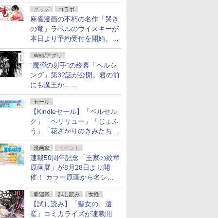
ルの電子書籍が最大65％オ
グッズ
コラボ
フ！「Kindle本サマーセー
麻雀漫画の不朽の名作「哭き
ル」第2弾が開催中！
の竜」ラベルのウイスキーが
本日より予約受付を開始。8
月16日まで
Web/アプリ
“魔弾の射手”の終幕「ヘルシ
ング」第32話が公開。君の前
にも魔王が……
セール
【Kindleセール】「ベルセル
ク」「ペリリュー」「じょふ
う」「花ざかりのきみたち
へ」などが最大50％オフ！
漫画家
イベント
「白泉社 夏の大割引セー
連載50周年記念「王家の紋章
ル」が開催中！
原画展」が8月28日より開
催！ カラー原画から名シー
ンの原稿まで
新連載
試し読み
女性
【試し読み】「聖女の、遺
産」コミカライズが連載開