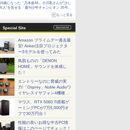
19歳になった「乃木坂46」小川彩さんが“少し
大人”を見せる「週刊少年チャンピオン 35号」
本日発売
もっと見る
Special Site
Amazon プライムデー過去最
安! Anker注目プロジェクタ
ー3モデルを使ってみた
鳥肌ものの「DENON
HOME」サウンドを体感し
た！
エントリーなのに脅威の実
力!「Osprey」Noble Audioワ
イヤレスイヤフォン4機種を
一気に聴く
マウス、RTX 5060 Ti搭載ゲ
ーミングPCが7万5,000円オ
フで30万円台！
性能の良いお得な中古PC情
報はこのページでチェック！