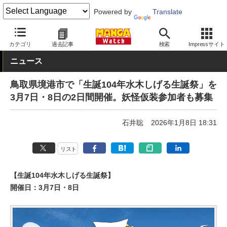
Powered by
Translate
MANGA Watch
イベント
カテゴリ
過去記事
検索
Impressサイト
ニュース
鳥取県境港市で「生誕104年水木しげる生誕祭」を
3月7日・8日の2日間開催。妖怪仮装参加者も募集
石井聡
2026年1月8日 18:31
リスト
【生誕104年水木しげる生誕祭】
開催日：3月7日・8日