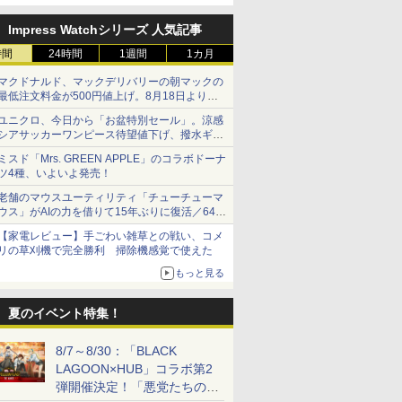
2人の忠臣
Impress Watchシリーズ 人気記事
時間
24時間
1週間
1カ月
マクドナルド、マックデリバリーの朝マックの
最低注文料金が500円値上げ。8月18日より
1,500円から受付
ユニクロ、今日から「お盆特別セール」。涼感
シアサッカーワンピース待望値下げ、撥水ギア
ショーツは1990円に
ミスド「Mrs. GREEN APPLE」のコラボドーナ
ツ4種、いよいよ発売！
老舗のマウスユーティリティ「チューチューマ
ウス」がAIの力を借りて15年ぶりに復活／64bit
化、Windows 10/11、「Chrome」も走り回
【家電レビュー】手ごわい雑草との戦い、コメ
る。復活記念で2026年末まで500円
リの草刈機で完全勝利 掃除機感覚で使えた
もっと見る
夏のイベント特集！
8/7～8/30：「BLACK
LAGOON×HUB」コラボ第2
弾開催決定！「悪党たちの休