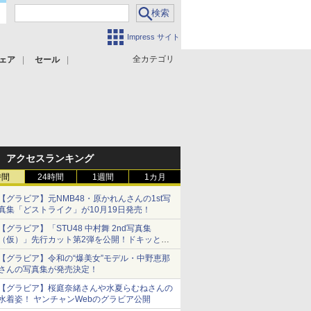
Impress サイト
全カテゴリ
ェア
セール
アクセスランキング
時間
24時間
1週間
1カ月
【グラビア】元NMB48・原かれんさんの1st写
真集「どストライク」が10月19日発売！
【グラビア】「STU48 中村舞 2nd写真集
（仮）」先行カット第2弾を公開！ドキッとす
るランジェリーカットなど新たな挑戦
【グラビア】令和の“爆美女”モデル・中野恵那
さんの写真集が発売決定！
【グラビア】桜庭奈緒さんや水夏らむねさんの
水着姿！ ヤンチャンWebのグラビア公開