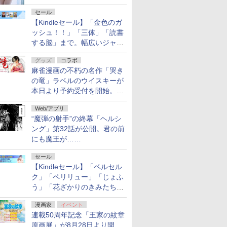
セール
【Kindleセール】「金色のガ
ッシュ！！」「三体」「読書
する脳」まで。幅広いジャン
ルの電子書籍が最大65％オ
グッズ
コラボ
フ！「Kindle本サマーセー
麻雀漫画の不朽の名作「哭き
ル」第2弾が開催中！
の竜」ラベルのウイスキーが
本日より予約受付を開始。8
月16日まで
Web/アプリ
“魔弾の射手”の終幕「ヘルシ
ング」第32話が公開。君の前
にも魔王が……
セール
【Kindleセール】「ベルセル
ク」「ペリリュー」「じょふ
う」「花ざかりのきみたち
へ」などが最大50％オフ！
漫画家
イベント
「白泉社 夏の大割引セー
連載50周年記念「王家の紋章
ル」が開催中！
原画展」が8月28日より開