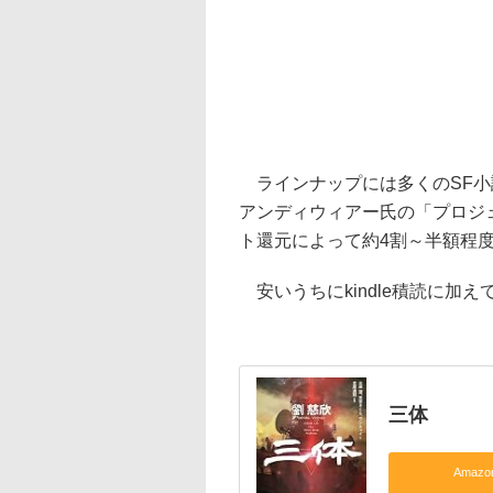
ラインナップには多くのSF小
アンディウィアー氏の「プロジ
ト還元によって約4割～半額程
安いうちにkindle積読に加
三体
Amaz