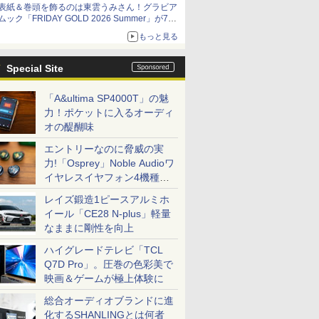
表紙＆巻頭を飾るのは東雲うみさん！グラビア
ムック「FRIDAY GOLD 2026 Summer」が7月
13日に発売決定。先行カットも公開
もっと見る
Special Site
「A&ultima SP4000T」の魅
力！ポケットに入るオーディ
オの醍醐味
エントリーなのに脅威の実
力!「Osprey」Noble Audioワ
イヤレスイヤフォン4機種を
一気に聴く
レイズ鍛造1ピースアルミホ
イール「CE28 N-plus」軽量
なままに剛性を向上
ハイグレードテレビ「TCL
Q7D Pro」。圧巻の色彩美で
映画＆ゲームが極上体験に
総合オーディオブランドに進
化するSHANLINGとは何者