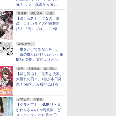
催！ カラー原画から名シー
ンの原稿まで
新連載
試し読み
女性
【試し読み】「聖女の、遺
産」コミカライズが連載開
始！ 「死にプロ」、「惚れ
魔女」作者による異世界ロマ
ンス
Web/アプリ
一生をかけてあなたを……
「東の魔女は討たれたい」第
5話が公開。妄想は終わらな
い
青年
本日発売
試し読み
【試し読み】「先輩と後輩、
大暴れの日々」1巻が本日発
売！ 限界OLが繰り広げる禁
断のロールプレイ
グラビア
写真集
【グラビア】元NMB48・原
かれんさんの1st写真集「ど
ストライク」が10月19日発