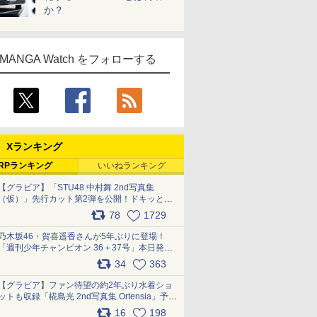
か？
MANGA Watch をフォローする
Xランキング
RPランキング
いいねランキング
【グラビア】「STU48 中村舞 2nd写真集
（仮）」先行カット第2弾を公開！ドキッとす
るランジェリーカットなど新たな挑戦
78
1729
pic.x.com/9uvxXReveK
乃木坂46・賀喜遥香さんが5年ぶりに登場！
「週刊少年チャンピオン 36＋37号」本日発
売 pic.x.com/2Mo85ZlRvK
34
363
【グラビア】ファン待望の約2年ぶり水着ショ
ットも収録「椛島光 2nd写真集 Ortensia」予約
受付開始 10月30日発売
16
198