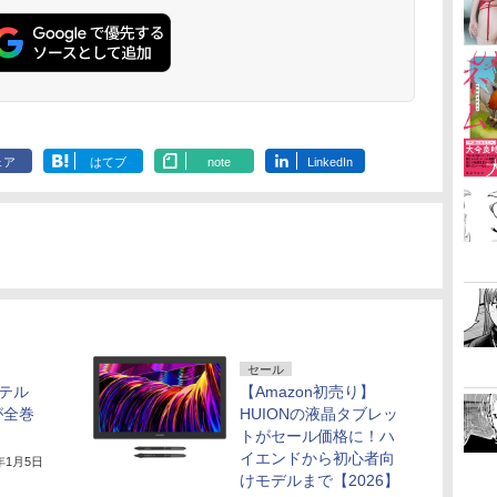
ェア
はてブ
note
LinkedIn
セール
「テル
【Amazon初売り】
が全巻
HUIONの液晶タブレッ
トがセール価格に！ハ
イエンドから初心者向
6年1月5日
けモデルまで【2026】