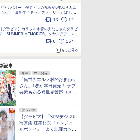
pic.x.com/9nJQY0jUYz
「マキバオー」作者・つの丸氏が9年ぶりカム
バック！ 最新作「ドッグファーザー」は“しゃ
べらない動物”とのリアルな暮らしを描く 「も
13
17
うこれ以上の幸せはない」……一緒に暮らす愛
犬たちへ… pic.x.com/hEr88DgVyD
【グラビア】カラフル水着のえなこさんグラビ
ア「SUMMER MEMORIES」をヤングアニマル
Webで公開中 pic.x.com/wdmmjZ7DnV
8
157
もっと見る
新記事
青年
本日発売
「異世界エルフ村のおまわり
さん」1巻が本日発売！ ラブ
要素もある異世界警察コメデ
ィ
グラビア
【グラビア】「SPA!デジタル
写真集 江籠裕奈『エンジェ
ルボディ』」より誌面カット
を公開！