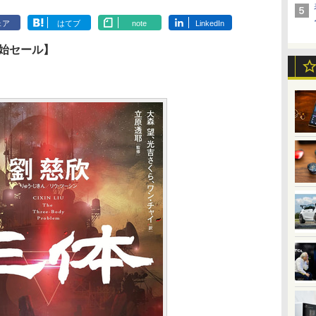
ェア
はてブ
note
LinkedIn
末年始セール】