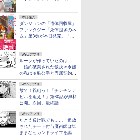
売！
本日発売
ダンジョンの「遺体回収屋」
ファンタジー「死体担ぎのネ
ム」第3巻が本日発売。「フ
リーレン」＆「不滅のあなた
へ」著者の推薦コメントも
Web/アプリ
ルークが作っていたのは…
「婚約破棄された飯炊き令嬢
の私は冷酷公爵と専属契約し
ました」の「おまけ24」が無
Web/アプリ
料公開
放て！祝砲っ！「チンチンデ
ビルを追え！」第60話が無料
公開。次回、最終話！
Web/アプリ
たとえ負け戦でも……「追放
されたチート付与魔術師は気
ままなセカンドライフを謳歌
する。」第92話が無料公開。