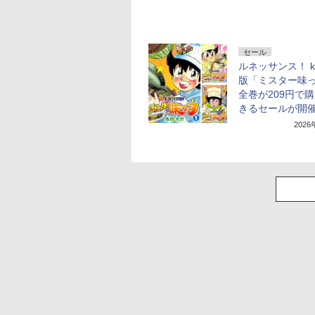
セール
ルネッサンス！ ki
版「ミスター味
全巻が209円で
きるセールが開
202