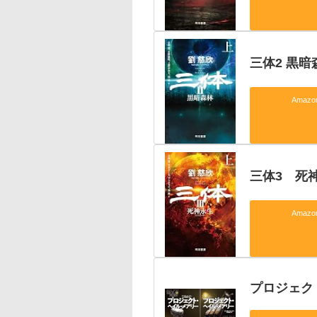
三体2 黒暗
Amaz
三体3 死
Amaz
プロジェク