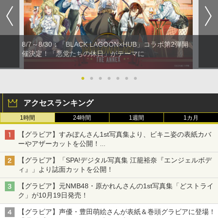
8/7～8/30：「BLACK LAGOON×HUB」コラボ第2弾開
催決定！「悪党たちの休日」がテーマに
●
●
●
●
●
●
●
アクセスランキング
1時間
24時間
1週間
1カ月
【グラビア】すみぽんさん1st写真集より、ビキニ姿の表紙カバ
ーやアザーカットを公開！
タイトルは「offcourt（オフコート）」に決定
【グラビア】「SPA!デジタル写真集 江籠裕奈『エンジェルボデ
ィ』」より誌面カットを公開！
【グラビア】元NMB48・原かれんさんの1st写真集「どストライ
ク」が10月19日発売！
【グラビア】声優・豊田萌絵さんが表紙＆巻頭グラビアに登場！