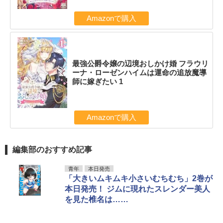
Amazonで購入
最強公爵令嬢の辺境おしかけ婚 フラウリ
ーナ・ローゼンハイムは運命の追放魔導
師に嫁ぎたい 1
Amazonで購入
編集部のおすすめ記事
青年
本日発売
「大きいムキムキ小さいむちむち」2巻が
本日発売！ ジムに現れたスレンダー美人
を見た椎名は……