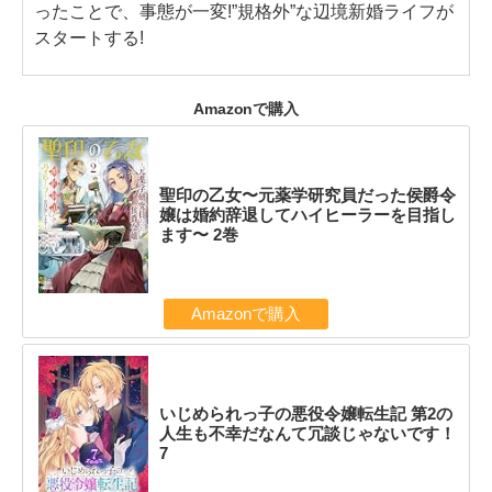
ったことで、事態が一変!”規格外”な辺境新婚ライフが
スタートする!
Amazonで購入
聖印の乙女〜元薬学研究員だった侯爵令
嬢は婚約辞退してハイヒーラーを目指し
ます〜 2巻
Amazonで購入
いじめられっ子の悪役令嬢転生記 第2の
人生も不幸だなんて冗談じゃないです！
7