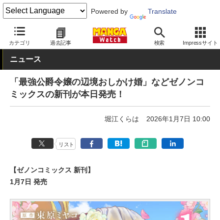
Powered by
Translate
MANGA Watch
本日発売
カテゴリ
過去記事
検索
Impressサイト
ニュース
「最強公爵令嬢の辺境おしかけ婚」などゼノンコ
ミックスの新刊が本日発売！
堀江くらは
2026年1月7日 10:00
リスト
【ゼノンコミックス 新刊】
1月7日 発売