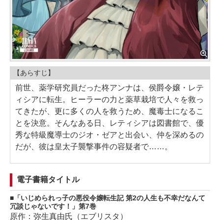
【あらすじ】
前世、薬学研究員だった柊アンナは、侯爵令嬢・レテ
ィシアに転生。ヒーラーの力と薬草栽培で人々を救っ
てきたが、更に多くの人を救うため、魔毒士になるこ
とを決意。そんなある日、レティシアは図書館で、優
秀な特級魔導士のジオ・ゼアと出会い、仲を深めるの
だが、彼は皇太子襲撃事件の容疑者で……。
電子書籍タイトル
「いじめられっ子の悪役令嬢転生記 第2の人生も不幸だなんて
冗談じゃないです！」第7巻
原作：弥生真由氏（エブリスタ）