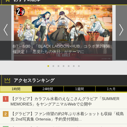
8/7～8/30：「BLACK LAGOON×HUB」コラボ第2弾開
催決定！「悪党たちの休日」がテーマに
●
●
●
●
●
●
●
アクセスランキング
1時間
24時間
1週間
1カ月
【グラビア】カラフル水着のえなこさんグラビア「SUMMER
MEMORIES」をヤングアニマルWebで公開中
【グラビア】ファン待望の約2年ぶり水着ショットも収録「椛島
光 2nd写真集 Ortensia」予約受付開始
10月30日発売