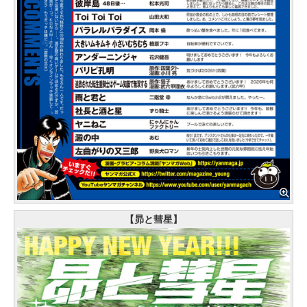
【昴と彗星】