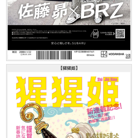
【猩猩姫】