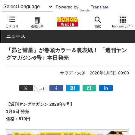
Powered by
Translate
MANGA Watch
雑誌
週刊ヤングマガジン
カテゴリ
過去記事
検索
Impressサイト
ニュース
「昴と彗星」が巻頭カラー＆裏表紙！ 「週刊ヤン
グマガジン6号」本日発売
サワディ大塚
2026年1月5日 00:00
リスト
【週刊ヤングマガジン 2026年6号】
1月5日 発売
価格：510円