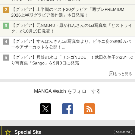
【グラビア】上半期のベスト20グラビア「週プレPREMIUM
2026上半期グラビア傑作選」本日発売！
【グラビア】元NMB48・原かれんさんの1st写真集「どストライ
ク」が10月19日発売！
【グラビア】すみぽんさん1st写真集より、ビキニ姿の表紙カバ
ーやアザーカットを公開！
タイトルは「offcourt（オフコート）」に決定
【グラビア】貝殻の次は「サンゴNUDE」！武田久美子の23年ぶ
り写真集「Sango」を9月9日に発売
もっと見る
MANGA Watch をフォローする
Special Site