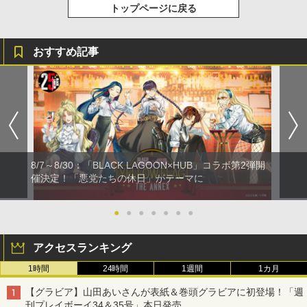
トップページに戻る
おすすめ記事
8/7～8/30：「BLACK LAGOON×HUB」コラボ第2弾開
催決定！「悪党たちの休日」がテーマに
●
●
●
●
●
●
●
アクセスランキング
1時間
24時間
1週間
1カ月
【グラビア】山田あいさんが表紙＆巻頭グラビアに初登場！「週
刊プレイボーイ34＆35号」本日発売