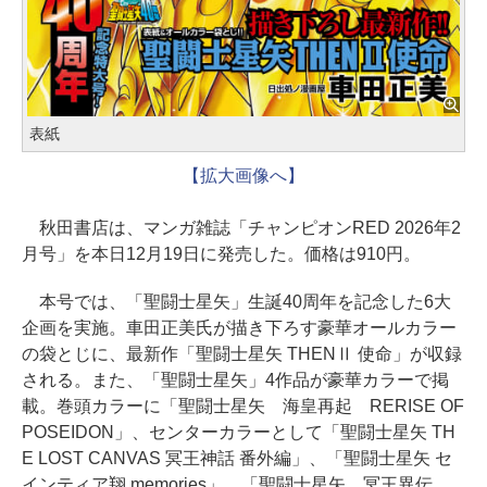
表紙
【拡大画像へ】
秋田書店は、マンガ雑誌「チャンピオンRED 2026年2
月号」を本日12月19日に発売した。価格は910円。
本号では、「聖闘士星矢」生誕40周年を記念した6大
企画を実施。車田正美氏が描き下ろす豪華オールカラー
の袋とじに、最新作「聖闘士星矢 THENⅡ 使命」が収録
される。また、「聖闘士星矢」4作品が豪華カラーで掲
載。巻頭カラーに「聖闘士星矢 海皇再起 RERISE OF
POSEIDON」、センターカラーとして「聖闘士星矢 TH
E LOST CANVAS 冥王神話 番外編」、「聖闘士星矢 セ
インティア翔 memories」、「聖闘士星矢 冥王異伝