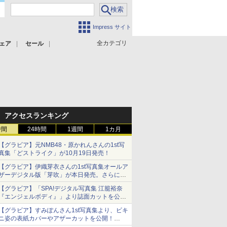
Impress サイト
全カテゴリ
ェア
セール
アクセスランキング
時間
24時間
1週間
1カ月
【グラビア】元NMB48・原かれんさんの1st写
真集「どストライク」が10月19日発売！
【グラビア】伊織芽衣さんの1st写真集オールア
ザーデジタル版「芽吹」が本日発売。さらに露
出がパワーアップ！
【グラビア】「SPA!デジタル写真集 江籠裕奈
『エンジェルボディ』」より誌面カットを公
開！
【グラビア】すみぽんさん1st写真集より、ビキ
ニ姿の表紙カバーやアザーカットを公開！
タイトルは「offcourt（オフコート）」に決定