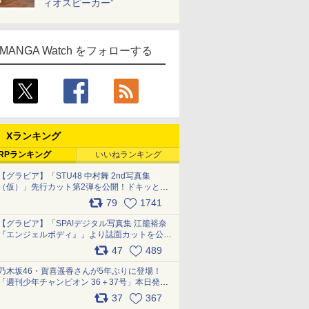
ィオスピーカー”
MANGA Watch をフォローする
Xランキング
RPランキング
いいねランキング
【グラビア】「STU48 中村舞 2nd写真集
（仮）」先行カット第2弾を公開！ドキッとす
るランジェリーカットなど新たな挑戦
79
1741
pic.x.com/9uvxXReveK
【グラビア】「SPA!デジタル写真集 江籠裕奈
『エンジェルボディ』」より誌面カットを公
開！ pic.x.com/Yl52UEMoko
47
489
乃木坂46・賀喜遥香さんが5年ぶりに登場！
「週刊少年チャンピオン 36＋37号」本日発
売 pic.x.com/2Mo85ZlRvK
37
367