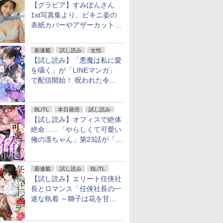
【グラビア】すみぽんさん
1st写真集より、ビキニ姿の
表紙カバーやアザーカットを
公開！
新連載
試し読み
女性
【試し読み】「悪魔は私に愛
を囁く」が「LINEマンガ」
で配信開始！ 呪われた令嬢×
執着深い司祭のダークファン
タジー
BL/TL
本日発売
試し読み
【試し読み】オフィスで絶体
絶命……「やらしくて可愛い
俺の凛ちゃん」第23話が「コ
ミックシーモア」で先行配
信！
新連載
試し読み
BL/TL
【試し読み】エリート任侠社
長とロマンス「任侠社長の一
途な執着 ～獅子は花を甘く
愛する～」をメチャコミで先
行配信開始