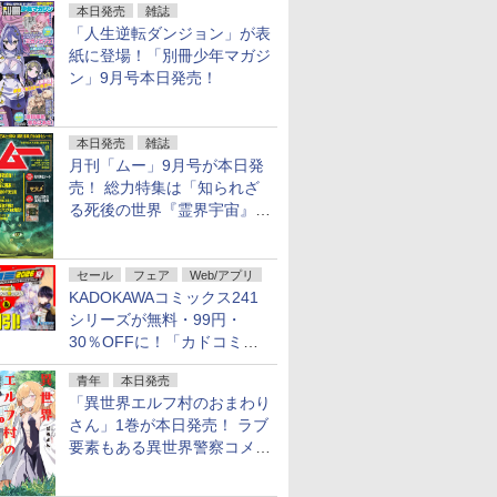
本日発売
雑誌
「人生逆転ダンジョン」が表
紙に登場！「別冊少年マガジ
ン」9月号本日発売！
本日発売
雑誌
月刊「ムー」9月号が本日発
売！ 総力特集は「知られざ
る死後の世界『霊界宇宙』の
謎」特別企画は「西郷隆盛の
不死伝説」
セール
フェア
Web/アプリ
KADOKAWAコミックス241
シリーズが無料・99円・
30％OFFに！「カドコミフ
ェア 2026」第2弾が開催中！
青年
本日発売
「異世界エルフ村のおまわり
さん」1巻が本日発売！ ラブ
要素もある異世界警察コメデ
ィ