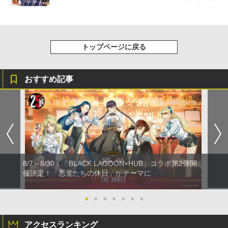
トップページに戻る
おすすめ記事
8/7～8/30：「BLACK LAGOON×HUB」コラボ第2弾開
催決定！「悪党たちの休日」がテーマに
●
●
●
●
●
●
●
アクセスランキング