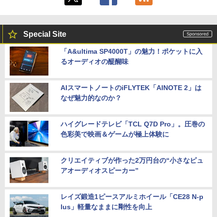
Special Site
「A&ultima SP4000T」の魅力！ポケットに入
るオーディオの醍醐味
AIスマートノートのiFLYTEK「AINOTE 2」は
なぜ魅力的なのか？
ハイグレードテレビ「TCL Q7D Pro」。圧巻の
色彩美で映画＆ゲームが極上体験に
クリエイティブが作った2万円台の“小さなピュ
アオーディオスピーカー”
レイズ鍛造1ピースアルミホイール「CE28 N-p
lus」軽量なままに剛性を向上