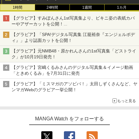
1時間
24時間
1週間
1カ月
【グラビア】すみぽんさん1st写真集より、ビキニ姿の表紙カバ
ーやアザーカットを公開！
タイトルは「offcourt（オフコート）」に決定
【グラビア】「SPA!デジタル写真集 江籠裕奈『エンジェルボデ
ィ』」より誌面カットを公開！
【グラビア】元NMB48・原かれんさんの1st写真集「どストライ
ク」が10月19日発売！
【グラビア】宮嶋くるみさんのデジタル写真集＆イメージ動画
「ときめくるみ」を7月31日に発売
【グラビア】「ミスマガのアソビバ！」太田しずくさんなど、ヤ
ンマガWebのグラビア一挙公開！
もっと見る
MANGA Watch をフォローする