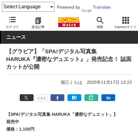
Powered by
Translate
MANGA Watch
グラビア
カテゴリ
過去記事
検索
Impressサイト
ニュース
【グラビア】「SPA!デジタル写真集
HARUKA『濃密なデュエット』」発売記念！ 誌面
カットが公開
堀江くらは
2025年11月17日 13:23
リスト
【SPA!デジタル写真集 HARUKA「濃密なデュエット」】
発売中
価格：1,100円