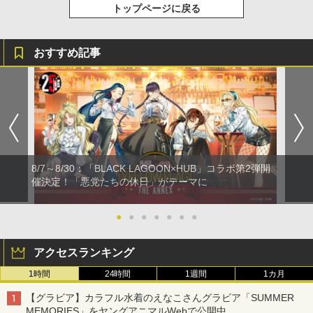
トップページに戻る
おすすめ記事
8/7～8/30：「BLACK LAGOON×HUB」コラボ第2弾開
催決定！「悪党たちの休日」がテーマに
●
●
●
●
●
●
●
アクセスランキング
1時間
24時間
1週間
1カ月
【グラビア】カラフル水着のえなこさんグラビア「SUMMER
MEMORIES」をヤングアニマルWebで公開中