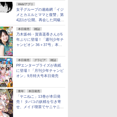
花嫁 -ヴァルキュリア-」1巻
Web/アプリ
本日発売
女子グループの連絡網「イジ
メとカエルとママと復讐」第
4話1が公開。再会した同級生
は……
本日発売
雑誌
乃木坂46・賀喜遥香さんが5
年ぶりに登場！「週刊少年チ
ャンピオン 36＋37号」本日
発売
本日発売
グラビア
雑誌
PPエンタープライズが表紙
に登場！「月刊少年チャンピ
オン」9月特大号本日発売
青年
本日発売
「ヤニねこ」13巻が本日発
売！ タバコの妖精を引き寄
せ、メイド喫茶でヤニヤニき
ゅん