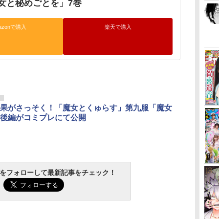
女と秘めごとを」7巻
azonで購入
楽天で購入
リ
果がさっそく！「魔女とくゅらす」第九服「魔女
後編がコミプレにて公開
tchをフォローして最新記事をチェック！