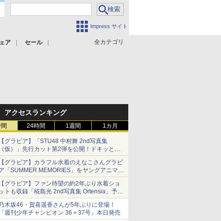
Impress サイト
全カテゴリ
ェア
セール
アクセスランキング
時間
24時間
1週間
1カ月
【グラビア】「STU48 中村舞 2nd写真集
（仮）」先行カット第2弾を公開！ドキッとす
るランジェリーカットなど新たな挑戦
【グラビア】カラフル水着のえなこさんグラビ
ア「SUMMER MEMORIES」をヤングアニマル
Webで公開中
【グラビア】ファン待望の約2年ぶり水着ショ
ットも収録「椛島光 2nd写真集 Ortensia」予約
受付開始
乃木坂46・賀喜遥香さんが5年ぶりに登場！
10月30日発売
「週刊少年チャンピオン 36＋37号」本日発売