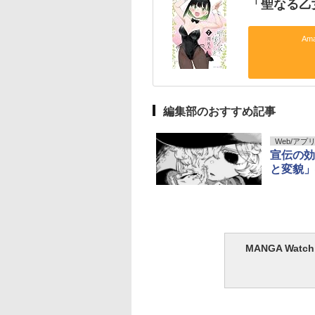
「聖なる乙
Am
編集部のおすすめ記事
Web/アプ
宣伝の効
と変貌」
MANGA Wa