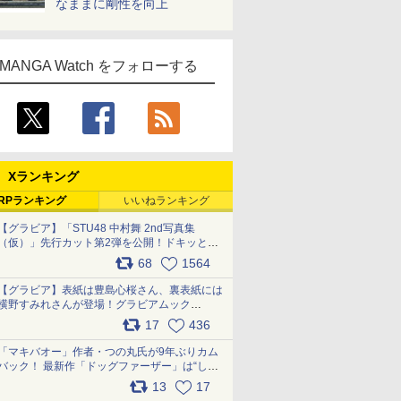
なままに剛性を向上
MANGA Watch をフォローする
Xランキング
RPランキング
いいねランキング
【グラビア】「STU48 中村舞 2nd写真集
（仮）」先行カット第2弾を公開！ドキッとす
るランジェリーカットなど新たな挑戦
68
1564
pic.x.com/9uvxXReveK
【グラビア】表紙は豊島心桜さん、裏表紙には
横野すみれさんが登場！グラビアムック
「PARADE」2026夏号が本日発売
17
436
pic.x.com/hYZlU1GBwl
「マキバオー」作者・つの丸氏が9年ぶりカム
バック！ 最新作「ドッグファーザー」は“しゃ
べらない動物”とのリアルな暮らしを描く 「も
13
17
うこれ以上の幸せはない」……一緒に暮らす愛