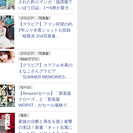
された釣りマンガ「放課後て
いぼう日誌」1〜6巻が最大
50％オフのセール中！
グラビア
写真集
【グラビア】ファン待望の約
2年ぶり水着ショットも収録
「椛島光 2nd写真集
Ortensia」予約受付開始
グラビア
写真集
Web/アプリ
【グラビア】カラフル水着の
えなこさんグラビア
「SUMMER MEMORIES」を
ヤングアニマルWebで公開中
セール
【Amazonセール】「新装版
クローズ」と「新装版
WORST」がセール価格で販
売中！
青年
家族の分断と再生を描く衝撃
の実話！新書「ネット右翼に