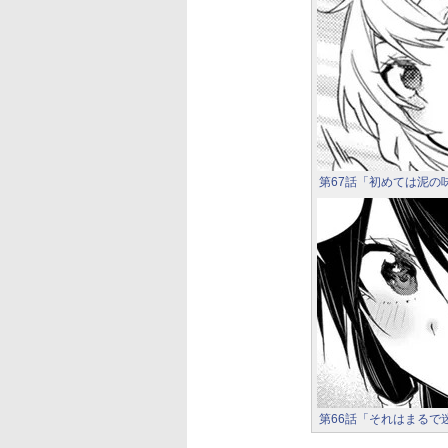
第67話「初めては泥の
第66話「それはまるで