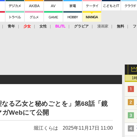
青年
少女
女性
BL/TL
グラビア
漫画家
無料
フ
1
なる乙女と秘めごとを」第68話「鏡
ガWebにて公開
堀江くらは
2025年11月17日 11:00