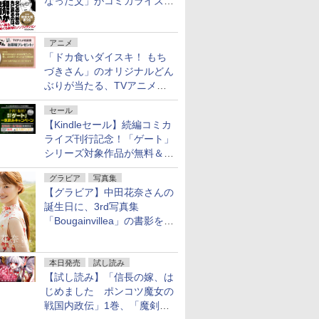
なった父」がコミカライズ。
9月30日発売
アニメ
「ドカ食いダイスキ！ もち
づきさん」のオリジナルどん
ぶりが当たる、TVアニメ公
式Xキャンペーンが開催中！
セール
【Kindleセール】続編コミカ
ライズ刊行記念！「ゲート」
シリーズ対象作品が無料＆最
大80%オフ！
グラビア
写真集
【グラビア】中田花奈さんの
誕生日に、3rd写真集
「Bougainvillea」の書影を公
開
本日発売
試し読み
【試し読み】「信長の嫁、は
じめました ポンコツ魔女の
戦国内政伝」1巻、「魔剣の