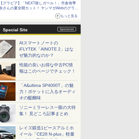
【グラビア】「NEXT推しガール！」市倉侑季
奈さんの夏全開カット！ ヤンマガWebのグラビ
ア公開
もっと見る
Special Site
AIスマートノートの
iFLYTEK「AINOTE 2」はな
ぜ魅力的なのか？
性能の良いお得な中古PC情
報はこのページでチェック！
「A&ultima SP4000T」の魅
力！ポケットに入るオーディ
オの醍醐味
ソニーミラーレス一眼の大特
集！ 見どころ記事まとめ
レイズ鍛造1ピースアルミホ
イール「CE28 N-plus」軽量