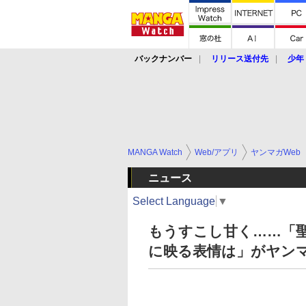
バックナンバー
リリース送付先
少年
MANGA Watch
Web/アプリ
ヤンマガWeb
ニュース
Select Language
▼
もうすこし甘く……「聖
に映る表情は」がヤンマ