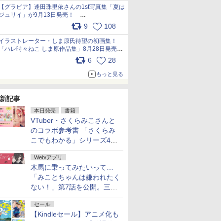
犬たちへ… pic.x.com/hEr88DgVyD
【グラビア】逢田珠里依さんの1st写真集「夏は
ジュリイ」が9月13日発売！
pic.x.com/9ampGWAO1t
9
108
イラストレーター・しま原氏待望の初画集！
「ハレ時々ねこ しま原作品集」8月28日発売
pic.x.com/zj5aobjUSp
6
28
もっと見る
新記事
本日発売
書籍
VTuber・さくらみこさんと
のコラボ参考書 「さくらみ
こでもわかる」シリーズ4冊
が本日発売！
Web/アプリ
木馬に乗ってみたいって…
「みことちゃんは嫌われたく
ない！」第7話を公開。三角
じゃない方か
セール
【Kindleセール】アニメ化も