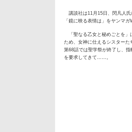
講談社は11月15日、閃凡人氏
「鏡に映る表情は」をヤンマガW
「聖なる乙女と秘めごとを」は
ため、女神に仕えるシスターた
第68話では聖学祭が終了し、
を要求してきて……。