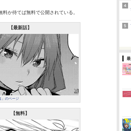
無料か待てば無料で公開されている。
【最新話】
最
は」のページ
【無料】