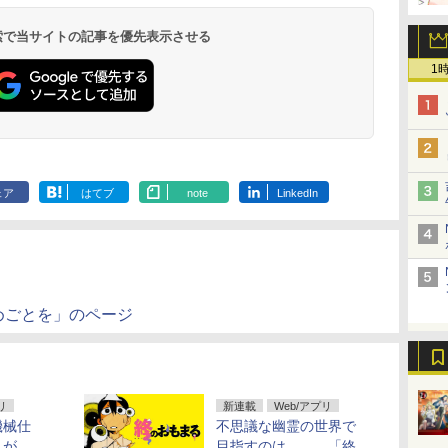
 検索で当サイトの記事を優先表示させる
1
ェア
はてブ
note
LinkedIn
めごとを」のページ
リ
新連載
Web/アプリ
機械仕
不思議な幽霊の世界で
」が
目指すのは……。「終