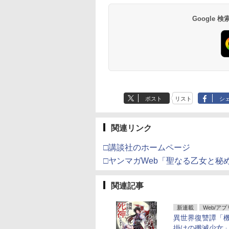
Google
ポスト
リスト
シ
関連リンク
□講談社のホームページ
□ヤンマガWeb「聖なる乙女と秘
関連記事
新連載
Web/アプ
異世界復讐譚「
掛けの殲滅少女