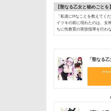
【聖なる乙女と秘めごとを
「私達にHなことを教えてく
イツキの前に現れたのは、女
ちに性教育の実技指導を行わ
「聖なる乙
Amaz