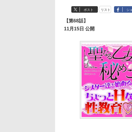
ポスト
リスト
シ
【第68話】
11月15日 公開