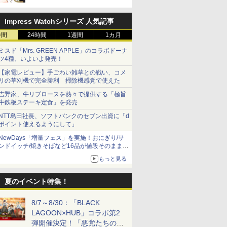
Impress Watchシリーズ 人気記事
時間
24時間
1週間
1カ月
ミスド「Mrs. GREEN APPLE」のコラボドーナ
ツ4種、いよいよ発売！
【家電レビュー】手ごわい雑草との戦い、コメ
リの草刈機で完全勝利 掃除機感覚で使えた
吉野家、牛リブロースを熱々で提供する「極旨
牛鉄板ステーキ定食」を発売
NTT島田社長、ソフトバンクのセブン出資に「d
ポイント使えるようにして」
NewDays「増量フェス」を実施！おにぎり/サ
ンドイッチ/焼きそばなど16品が値段そのままで
ボリュームアップ
もっと見る
夏のイベント特集！
8/7～8/30：「BLACK
LAGOON×HUB」コラボ第2
弾開催決定！「悪党たちの休