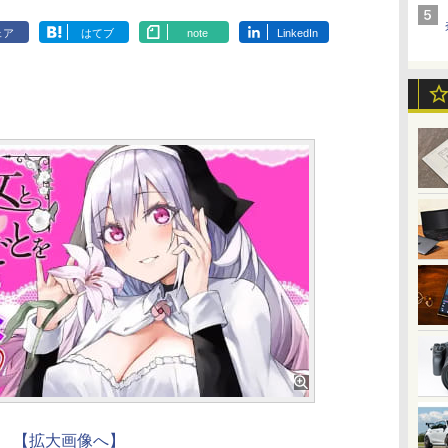
ェア
はてブ
note
LinkedIn
【拡大画像へ】