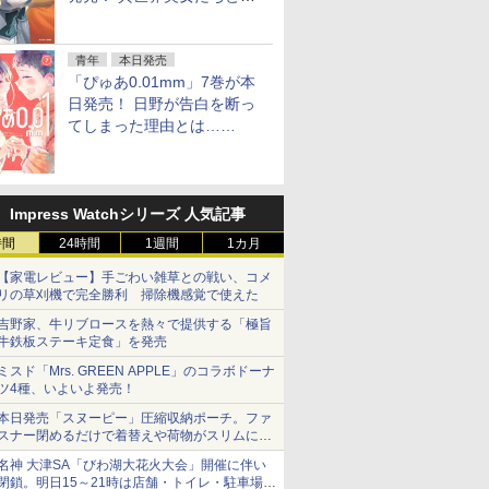
ーレム宅飲み
青年
本日発売
「ぴゅあ0.01mm」7巻が本
日発売！ 日野が告白を断っ
てしまった理由とは……
Impress Watchシリーズ 人気記事
時間
24時間
1週間
1カ月
【家電レビュー】手ごわい雑草との戦い、コメ
リの草刈機で完全勝利 掃除機感覚で使えた
吉野家、牛リブロースを熱々で提供する「極旨
牛鉄板ステーキ定食」を発売
ミスド「Mrs. GREEN APPLE」のコラボドーナ
ツ4種、いよいよ発売！
本日発売「スヌーピー」圧縮収納ポーチ。ファ
スナー閉めるだけで着替えや荷物がスリムにま
とまる
名神 大津SA「びわ湖大花火大会」開催に伴い
閉鎖。明日15～21時は店舗・トイレ・駐車場の