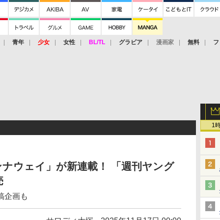
青年
少女
女性
BL/TL
グラビア
漫画家
無料
フ
1
ナウェイ」が新連載！ 「週刊ヤング
売
稿企画も