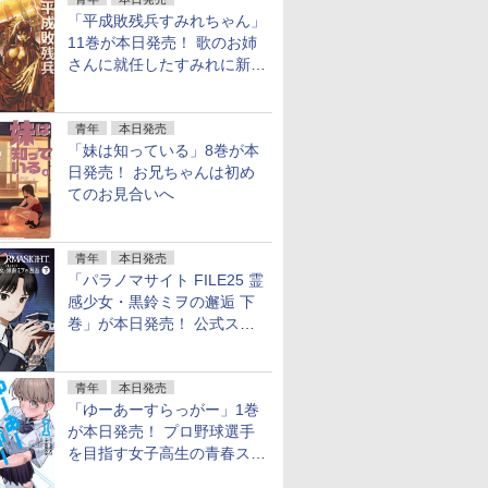
「平成敗残兵すみれちゃん」
11巻が本日発売！ 歌のお姉
さんに就任したすみれに新た
な騒動
青年
本日発売
「妹は知っている」8巻が本
日発売！ お兄ちゃんは初め
てのお見合いへ
青年
本日発売
「パラノマサイト FILE25 霊
感少女・黒鈴ミヲの邂逅 下
巻」が本日発売！ 公式スピ
ンオフの完結巻
青年
本日発売
「ゆーあーすらっがー」1巻
が本日発売！ プロ野球選手
を目指す女子高生の青春スト
ーリー