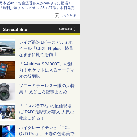
乃木坂46・賀喜遥香さんが5年ぶりに登場！
「週刊少年チャンピオン 36＋37号」本日発売
もっと見る
Special Site
レイズ鍛造1ピースアルミホ
イール「CE28 N-plus」軽量
なままに剛性を向上
「A&ultima SP4000T」の魅
力！ポケットに入るオーディ
オの醍醐味
ソニーミラーレス一眼の大特
集！ 見どころ記事まとめ
「ドスパラTV」の配信現場
に“PAD”撮影班が潜入!人気の
秘訣に迫る!!
ハイグレードテレビ「TCL
Q7D Pro」。圧巻の色彩美で