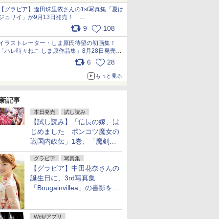
犬たちへ… pic.x.com/hEr88DgVyD
【グラビア】逢田珠里依さんの1st写真集「夏は
ジュリイ」が9月13日発売！
pic.x.com/9ampGWAO1t
9
108
イラストレーター・しま原氏待望の初画集！
「ハレ時々ねこ しま原作品集」8月28日発売
pic.x.com/zj5aobjUSp
6
28
もっと見る
新記事
本日発売
試し読み
【試し読み】「信長の嫁、は
じめました ポンコツ魔女の
戦国内政伝」1巻、「魔剣の
花嫁 -ヴァルキュリア-」1巻
グラビア
写真集
本日発売
【グラビア】中田花奈さんの
誕生日に、3rd写真集
「Bougainvillea」の書影を公
開
Web/アプリ