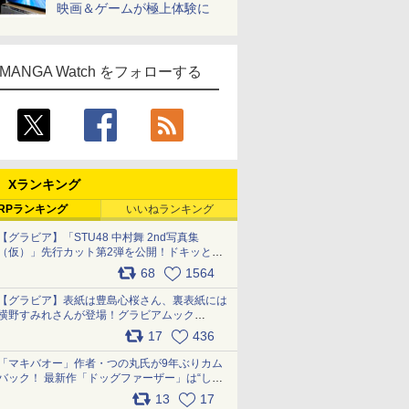
映画＆ゲームが極上体験に
MANGA Watch をフォローする
Xランキング
RPランキング
いいねランキング
【グラビア】「STU48 中村舞 2nd写真集
（仮）」先行カット第2弾を公開！ドキッとす
るランジェリーカットなど新たな挑戦
68
1564
pic.x.com/9uvxXReveK
【グラビア】表紙は豊島心桜さん、裏表紙には
横野すみれさんが登場！グラビアムック
「PARADE」2026夏号が本日発売
17
436
pic.x.com/hYZlU1GBwl
「マキバオー」作者・つの丸氏が9年ぶりカム
バック！ 最新作「ドッグファーザー」は“しゃ
べらない動物”とのリアルな暮らしを描く 「も
13
17
うこれ以上の幸せはない」……一緒に暮らす愛