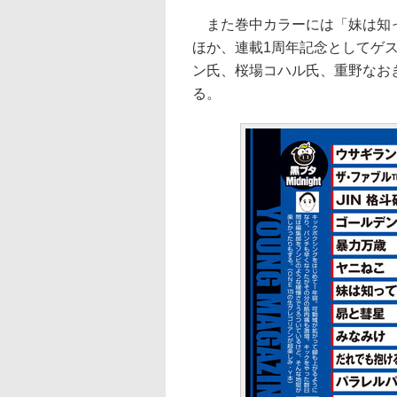
また巻中カラーには「妹は知っ
ほか、連載1周年記念としてゲ
ン氏、桜場コハル氏、重野なお
る。