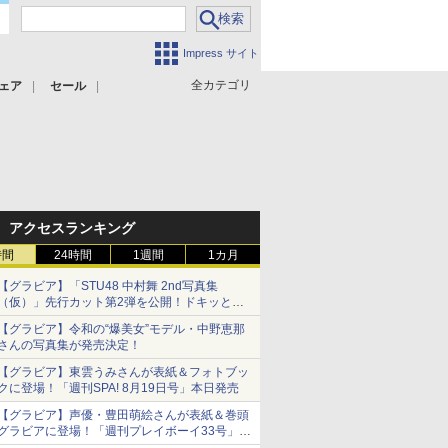
Impress サイト
全カテゴリ
ェア
セール
アクセスランキング
時間
24時間
1週間
1カ月
【グラビア】「STU48 中村舞 2nd写真集
（仮）」先行カット第2弾を公開！ドキッとす
るランジェリーカットなど新たな挑戦
【グラビア】令和の“爆美女”モデル・中野恵那
さんの写真集が発売決定！
【グラビア】東雲うみさんが表紙＆フォトブッ
クに登場！「週刊SPA! 8月19日号」本日発売
【グラビア】声優・豊田萌絵さんが表紙＆巻頭
グラビアに登場！「週刊プレイボーイ33号」本
日発売