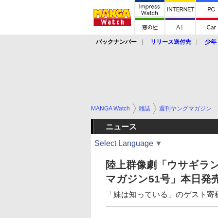
バックナンバー
リリース送付先
少年
MANGA Watch
雑誌
週刊ヤングマガジン
ニュース
Select Language
▼
陸上群像劇「ウサギラン
マガジン51号」本日発
「妹は知っている」のゲスト寄