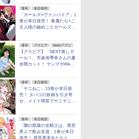
青年
本日発売
「ガールズ×ヴァンパイア」1
巻が本日発売！ 眷属たち×ご
主人様の秘めごとガールズラ
ブコメ
青年
グラビア
Web/アプリ
【グラビア】「NEXT推しガ
ール！」市倉侑季奈さんの夏
全開カット！ ヤンマガWeb
のグラビア公開
青年
本日発売
「ヤニねこ」13巻が本日発
売！ タバコの妖精を引き寄
せ、メイド喫茶でヤニヤニき
ゅん
青年
本日発売
「隣の部屋の女騎士は、異世
界人で飲み友達」1巻が本日
発売！ 異世界美女たちとハ