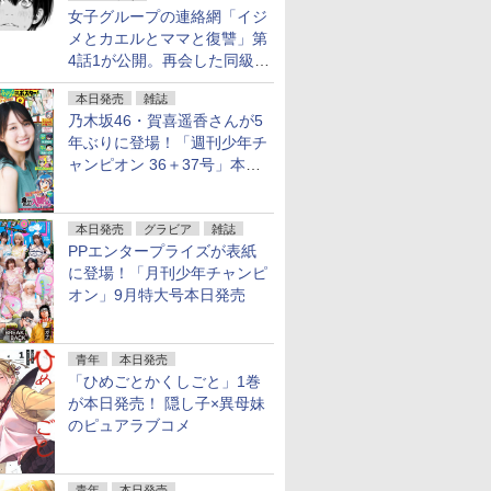
女子グループの連絡網「イジ
メとカエルとママと復讐」第
4話1が公開。再会した同級生
は……
本日発売
雑誌
乃木坂46・賀喜遥香さんが5
年ぶりに登場！「週刊少年チ
ャンピオン 36＋37号」本日
発売
本日発売
グラビア
雑誌
PPエンタープライズが表紙
に登場！「月刊少年チャンピ
オン」9月特大号本日発売
青年
本日発売
「ひめごとかくしごと」1巻
が本日発売！ 隠し子×異母妹
のピュアラブコメ
青年
本日発売