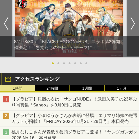
8/7～8/30：「BLACK LAGOON×HUB」コラボ第2弾開
催決定！「悪党たちの休日」がテーマに
●
●
●
●
●
●
●
アクセスランキング
1時間
24時間
1週間
1カ月
【グラビア】貝殻の次は「サンゴNUDE」！武田久美子の23年ぶ
り写真集「Sango」を9月9日に発売
【グラビア】小倉ゆうかさんが表紙に登場。エリマリ姉妹の厳選
カットが掲載！「FRIDAY 2026年8⽉21・28日号」本日発売
桃月なしこさんが表紙＆巻頭グラビアに登場！「ヤングガンガン
2026 No.16」本日発売