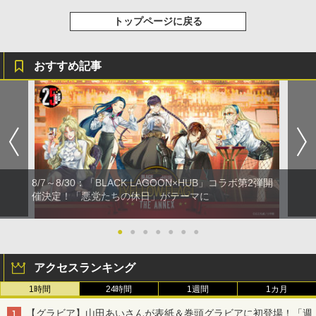
トップページに戻る
おすすめ記事
8/7～8/30：「BLACK LAGOON×HUB」コラボ第2弾開
催決定！「悪党たちの休日」がテーマに
●
●
●
●
●
●
●
アクセスランキング
1時間
24時間
1週間
1カ月
【グラビア】山田あいさんが表紙＆巻頭グラビアに初登場！「週