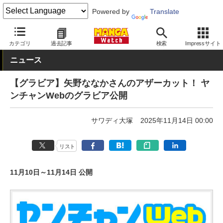
Powered by
Translate
MANGA Watch
Web/アプリ
ヤンチャンWeb
カテゴリ
過去記事
検索
Impressサイト
ニュース
【グラビア】矢野ななかさんのアザーカット！ ヤ
ンチャンWebのグラビア公開
サワディ大塚
2025年11月14日 00:00
リスト
11月10日～11月14日 公開