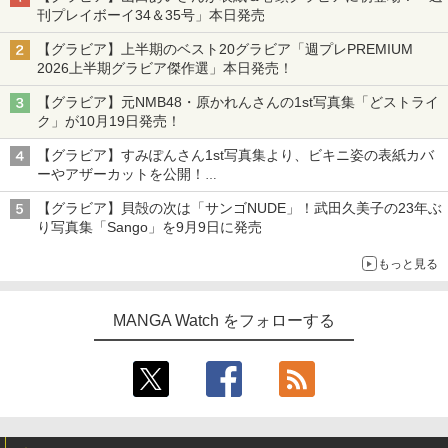
刊プレイボーイ34＆35号」本日発売
【グラビア】上半期のベスト20グラビア「週プレPREMIUM
2026上半期グラビア傑作選」本日発売！
【グラビア】元NMB48・原かれんさんの1st写真集「どストライ
ク」が10月19日発売！
【グラビア】すみぽんさん1st写真集より、ビキニ姿の表紙カバ
ーやアザーカットを公開！
タイトルは「offcourt（オフコート）」に決定
【グラビア】貝殻の次は「サンゴNUDE」！武田久美子の23年ぶ
り写真集「Sango」を9月9日に発売
もっと見る
MANGA Watch をフォローする