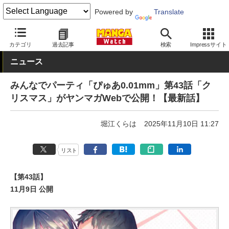
Powered by
Translate
MANGA Watch
Web/アプリ
ヤンマガWeb
カテゴリ
過去記事
検索
Impressサイト
ニュース
みんなでパーティ「ぴゅあ0.01mm」第43話「ク
リスマス」がヤンマガWebで公開！【最新話】
堀江くらは
2025年11月10日 11:27
リスト
【第43話】
11月9日 公開