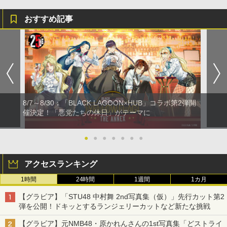
おすすめ記事
8/7～8/30：「BLACK LAGOON×HUB」コラボ第2弾開
催決定！「悪党たちの休日」がテーマに
●
●
●
●
●
●
●
アクセスランキング
1時間
24時間
1週間
1カ月
【グラビア】「STU48 中村舞 2nd写真集（仮）」先行カット第2
弾を公開！ドキッとするランジェリーカットなど新たな挑戦
【グラビア】元NMB48・原かれんさんの1st写真集「どストライ