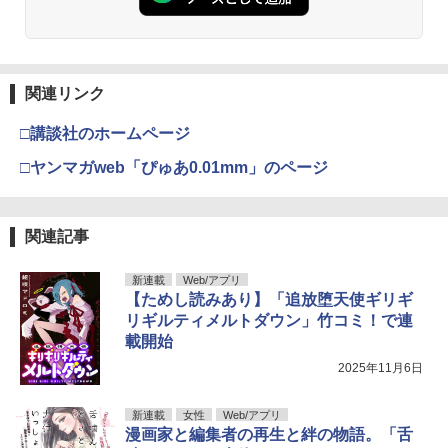
関連リンク
□講談社のホームページ
□ヤンマガweb「ぴゅあ0.01mm」のページ
関連記事
新連載
Web/アプリ
【ためし読みあり】「追放堕天使ギリギ
リギルティメルトダウン」竹コミ！で連
載開始
2025年11月6日
新連載
女性
Web/アプリ
漫画家と編集者の再生と絆の物語。「舌