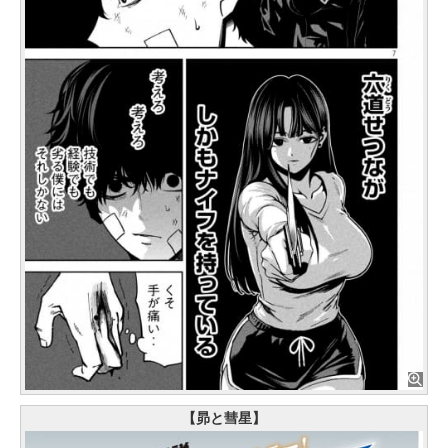
【昴と彗星】