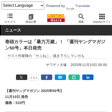
Powered by
Translate
MANGA Watch
雑誌
週刊ヤングマガジン
カテゴリ
過去記事
検索
Impressサイト
ニュース
巻頭カラーは「暴力万歳」！ 「週刊ヤングマガジ
ン50号」本日発売
ゲスト作家陣の「ヤニねこ」描き下ろしマンガも
サワディ大塚
2025年11月10日 00:00
リスト
【週刊ヤングマガジン 2025年50号】
11月10日 発売
価格：510円