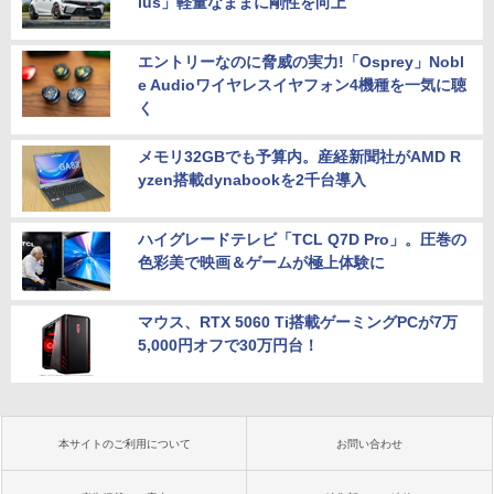
lus」軽量なままに剛性を向上
エントリーなのに脅威の実力!「Osprey」Nobl
e Audioワイヤレスイヤフォン4機種を一気に聴
く
メモリ32GBでも予算内。産経新聞社がAMD R
yzen搭載dynabookを2千台導入
ハイグレードテレビ「TCL Q7D Pro」。圧巻の
色彩美で映画＆ゲームが極上体験に
マウス、RTX 5060 Ti搭載ゲーミングPCが7万
5,000円オフで30万円台！
本サイトのご利用について
お問い合わせ