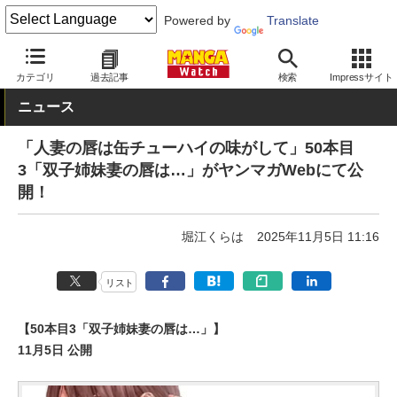
Powered by
Translate
MANGA Watch
青年
人妻の唇は缶チューハイの味がして
カテゴリ
過去記事
検索
Impressサイト
ニュース
「人妻の唇は缶チューハイの味がして」50本目
3「双子姉妹妻の唇は…」がヤンマガWebにて公
開！
堀江くらは
2025年11月5日 11:16
リスト
【50本目3「双子姉妹妻の唇は…」】
11月5日 公開