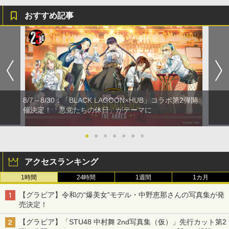
おすすめ記事
8/7～8/30：「BLACK LAGOON×HUB」コラボ第2弾開
催決定！「悪党たちの休日」がテーマに
●
●
●
●
●
●
●
アクセスランキング
1時間
24時間
1週間
1カ月
【グラビア】令和の“爆美女”モデル・中野恵那さんの写真集が発
売決定！
【グラビア】「STU48 中村舞 2nd写真集（仮）」先行カット第2