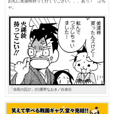
お礼に美濃柿持って行くでござい、、、あっ！ ぶち
ゃ。
「信長の忍び」(C)重野なおき／白泉社