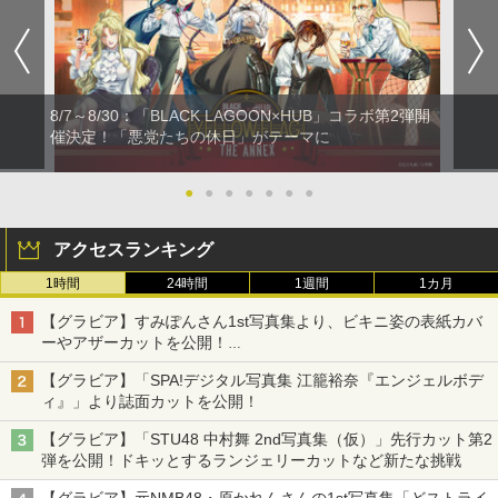
8/7～8/30：「BLACK LAGOON×HUB」コラボ第2弾開
催決定！「悪党たちの休日」がテーマに
●
●
●
●
●
●
●
アクセスランキング
1時間
24時間
1週間
1カ月
【グラビア】すみぽんさん1st写真集より、ビキニ姿の表紙カバ
ーやアザーカットを公開！
タイトルは「offcourt（オフコート）」に決定
【グラビア】「SPA!デジタル写真集 江籠裕奈『エンジェルボデ
ィ』」より誌面カットを公開！
【グラビア】「STU48 中村舞 2nd写真集（仮）」先行カット第2
弾を公開！ドキッとするランジェリーカットなど新たな挑戦