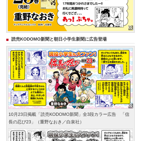
読売KODOMO新聞と朝日小学生新聞に広告登場
10月23日掲載「読売KODOMO新聞」全3段カラー広告 「信
長の忍び23」（重野なおき／白泉社）