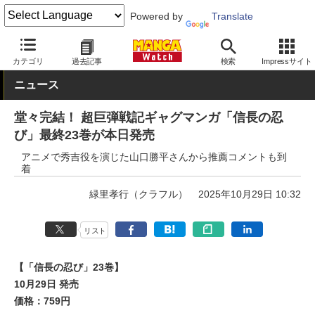
Powered by
Translate
MANGA Watch
青年
カテゴリ
過去記事
検索
Impressサイト
ニュース
堂々完結！ 超巨弾戦記ギャグマンガ「信長の忍
び」最終23巻が本日発売
アニメで秀吉役を演じた山口勝平さんから推薦コメントも到
着
緑里孝行（クラフル）
2025年10月29日 10:32
リスト
【「信長の忍び」23巻】
10月29日 発売
価格：759円