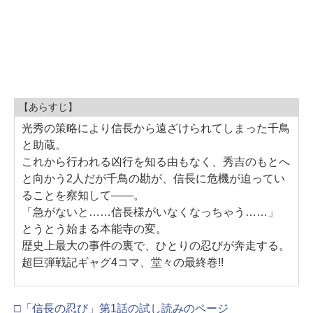
【あらすじ】
光秀の策略により信長から遠ざけられてしまった千鳥
と助蔵。
これから行われる凶行を知る由もなく、秀吉のもとへ
と向かう2人だが千鳥の勘が、信長に危機が迫ってい
ることを察知して――。
「急がないと……信長様がいなくなっちゃう……」
とうとう始まる本能寺の変。
歴史上最大の事件の裏で、ひとりの忍びが奔走する。
超巨弾戦記ギャグ4コマ、堂々の最終巻!!
□「信長の忍び」第1話の試し読みのページ