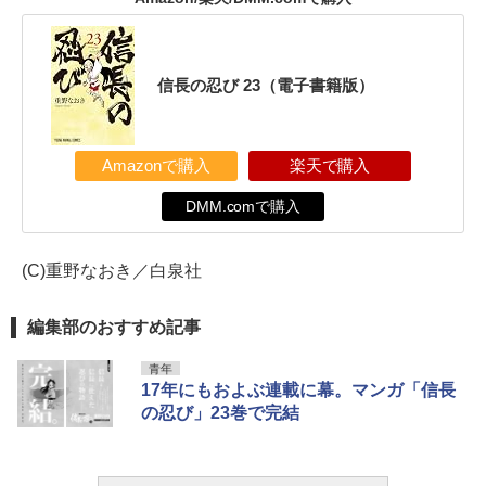
信長の忍び 23（電子書籍版）
Amazonで購入
楽天で購入
DMM.comで購入
(C)重野なおき／白泉社
編集部のおすすめ記事
青年
17年にもおよぶ連載に幕。マンガ「信長
の忍び」23巻で完結