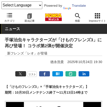
Powered by
Translate
MANGA Watch
漫画家
カテゴリ
過去記事
検索
Impressサイト
ニュース
手塚治虫キャラクターズが「けものフレンズ3」に
再び登場！ コラボ第2弾が開催決定
新フレンズ「レオ」が登場
徳永浩貴
2025年10月24日 19:30
リスト
【「けものフレンズ3」×「手塚治虫キャラクターズ」】
期間：10月30日メンテナンス終了〜11月13日14時まで