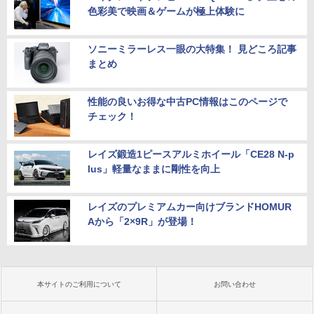
色彩美で映画＆ゲームが極上体験に
ソニーミラーレス一眼の大特集！ 見どころ記事
まとめ
性能の良いお得な中古PC情報はこのページで
チェック！
レイズ鍛造1ピースアルミホイール「CE28 N-p
lus」軽量なままに剛性を向上
レイズのプレミアムカー向けブランドHOMUR
Aから「2×9R」が登場！
本サイトのご利用について
お問い合わせ