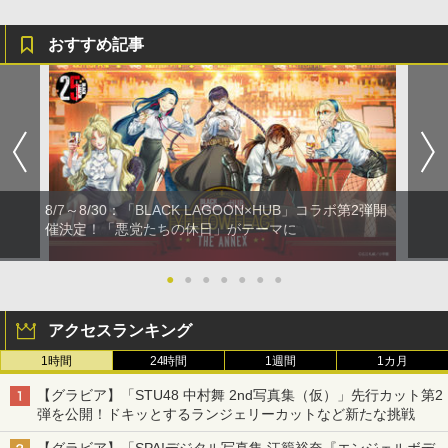
おすすめ記事
8/7～8/30：「BLACK LAGOON×HUB」コラボ第2弾開
催決定！「悪党たちの休日」がテーマに
●
●
●
●
●
●
●
アクセスランキング
1時間
24時間
1週間
1カ月
【グラビア】「STU48 中村舞 2nd写真集（仮）」先行カット第2
弾を公開！ドキッとするランジェリーカットなど新たな挑戦
【グラビア】「SPA!デジタル写真集 江籠裕奈『エンジェルボデ