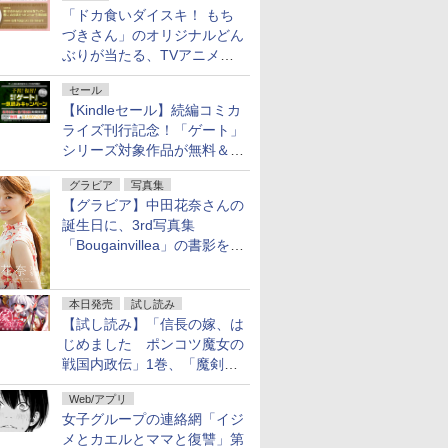
「ドカ食いダイスキ！ もち
づきさん」のオリジナルどん
ぶりが当たる、TVアニメ公
式Xキャンペーンが開催中！
セール
【Kindleセール】続編コミカ
ライズ刊行記念！「ゲート」
シリーズ対象作品が無料＆最
大80%オフ！
グラビア
写真集
【グラビア】中田花奈さんの
誕生日に、3rd写真集
「Bougainvillea」の書影を公
開
本日発売
試し読み
【試し読み】「信長の嫁、は
じめました ポンコツ魔女の
戦国内政伝」1巻、「魔剣の
花嫁 -ヴァルキュリア-」1巻
Web/アプリ
本日発売
女子グループの連絡網「イジ
メとカエルとママと復讐」第