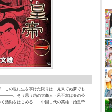
夢、この世に生を享けた限りは、見果てぬ夢でも
――――。そう思う趙の大商人・呂不韋は秦の公
べく活動をはじめる！ 中国古代の英雄・始皇帝