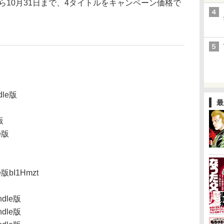
ら10月31日まで、4タイトルをキャンペーン価格で
dle版
最
版
e版
版bI1Hmzt
dle版
dle版