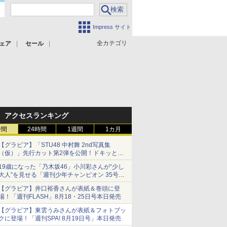
Impress サイト
全カテゴリ
ェア
セール
アクセスランキング
時間
24時間
1週間
1カ月
【グラビア】「STU48 中村舞 2nd写真集
（仮）」先行カット第2弾を公開！ドキッとす
るランジェリーカットなど新たな挑戦
19歳になった「乃木坂46」小川彩さんが“少し
大人”を見せる「週刊少年チャンピオン 35号」
本日発売
【グラビア】井口裕香さんが表紙＆巻頭に登
場！「週刊FLASH」8月18・25日号本日発売
【グラビア】東雲うみさんが表紙＆フォトブッ
クに登場！「週刊SPA! 8月19日号」本日発売