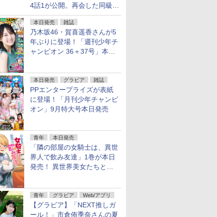
4話1が公開。再会した同級生
は……
本日発売
雑誌
乃木坂46・賀喜遥香さんが5
年ぶりに登場！「週刊少年チ
ャンピオン 36＋37号」本日
発売
本日発売
グラビア
雑誌
PPエンタープライズが表紙
に登場！「月刊少年チャンピ
オン」9月特大号本日発売
青年
本日発売
「隣の部屋の女騎士は、異世
界人で飲み友達」1巻が本日
発売！ 異世界美女たちとハ
ーレム宅飲み
青年
グラビア
Web/アプリ
【グラビア】「NEXT推しガ
ール！」市倉侑季奈さんの夏