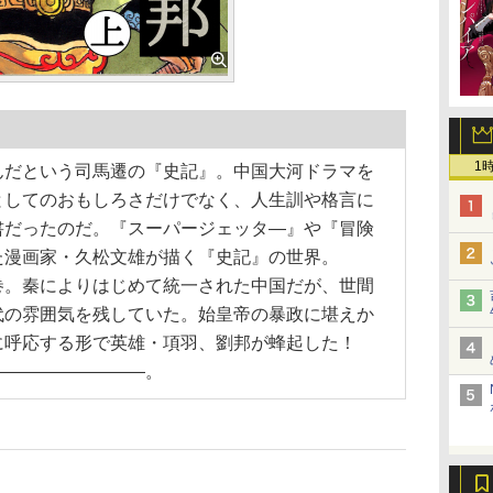
1
んだという司馬遷の『史記』。中国大河ドラマを
としてのおもしろさだけでなく、人生訓や格言に
書だったのだ。『スーパージェッタ―』や『冒険
た漫画家・久松文雄が描く『史記』の世界。
巻。秦によりはじめて統一された中国だが、世間
代の雰囲気を残していた。始皇帝の暴政に堪えか
に呼応する形で英雄・項羽、劉邦が蜂起した！
―――――――――。