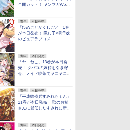
全開カット！ ヤンマガWeb
のグラビア公開
青年
本日発売
「ひめごとかくしごと」1巻
が本日発売！ 隠し子×異母妹
のピュアラブコメ
青年
本日発売
「ヤニねこ」13巻が本日発
売！ タバコの妖精を引き寄
せ、メイド喫茶でヤニヤニき
ゅん
青年
本日発売
「平成敗残兵すみれちゃん」
11巻が本日発売！ 歌のお姉
さんに就任したすみれに新た
な騒動
青年
本日発売