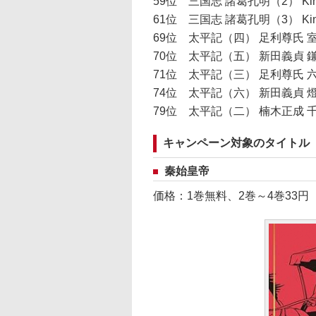
59位 三国志 諸葛孔明（2） Kin
61位 三国志 諸葛孔明（3） Kin
69位 太平記（四） 足利尊氏 室町
70位 太平記（五） 新田義貞 鎌倉
71位 太平記（三） 足利尊氏 六波
74位 太平記（六） 新田義貞 燈明
79位 太平記（二） 楠木正成 千早
キャンペーン対象のタイトル
秦始皇帝
価格：1巻無料、2巻～4巻33円