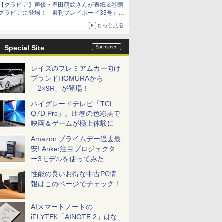
【グラビア】声優・豊田萌絵さんが表紙＆巻頭
グラビアに登場！「週刊プレイボーイ33号」本
日発売
もっと見る
Special Site
レイズのプレミアムカー向け
ブランドHOMURAから
「2×9R」が登場！
ハイグレードテレビ「TCL
Q7D Pro」。圧巻の色彩美で
映画＆ゲームが極上体験に
Amazon プライムデー過去最
安! Anker注目プロジェクタ
ー3モデルを使ってみた
性能の良いお得な中古PC情
報はこのページでチェック！
AIスマートノートの
iFLYTEK「AINOTE 2」はな