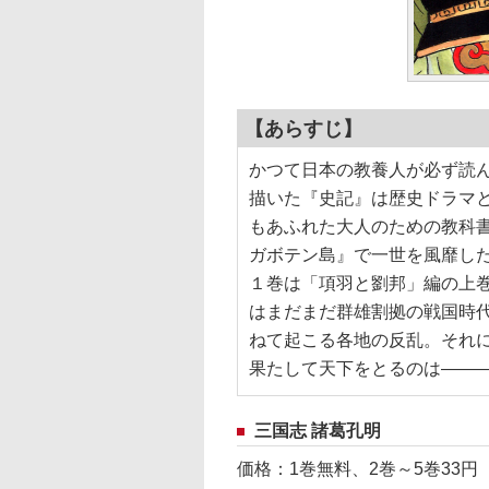
【あらすじ】
かつて日本の教養人が必ず読
描いた『史記』は歴史ドラマ
もあふれた大人のための教科
ガボテン島』で一世を風靡し
１巻は「項羽と劉邦」編の上
はまだまだ群雄割拠の戦国時
ねて起こる各地の反乱。それ
果たして天下をとるのは――
三国志 諸葛孔明
価格：1巻無料、2巻～5巻33円