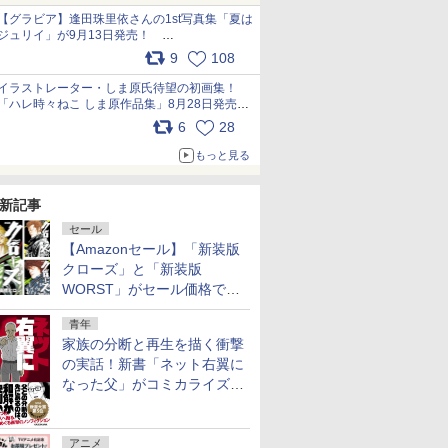
犬たちへ… pic.x.com/hEr88DgVyD
【グラビア】逢田珠里依さんの1st写真集「夏は
ジュリイ」が9月13日発売！
pic.x.com/9ampGWAO1t
9
108
イラストレーター・しま原氏待望の初画集！
「ハレ時々ねこ しま原作品集」8月28日発売
pic.x.com/zj5aobjUSp
6
28
もっと見る
新記事
セール
【Amazonセール】「新装版
クローズ」と「新装版
WORST」がセール価格で販
売中！
青年
家族の分断と再生を描く衝撃
の実話！新書「ネット右翼に
なった父」がコミカライズ。
9月30日発売
アニメ