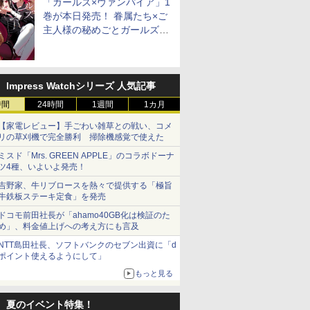
「ガールズ×ヴァンパイア」1
巻が本日発売！ 眷属たち×ご
主人様の秘めごとガールズラ
ブコメ
Impress Watchシリーズ 人気記事
時間
24時間
1週間
1カ月
【家電レビュー】手ごわい雑草との戦い、コメ
リの草刈機で完全勝利 掃除機感覚で使えた
ミスド「Mrs. GREEN APPLE」のコラボドーナ
ツ4種、いよいよ発売！
吉野家、牛リブロースを熱々で提供する「極旨
牛鉄板ステーキ定食」を発売
ドコモ前田社長が「ahamo40GB化は検証のた
め」、料金値上げへの考え方にも言及
NTT島田社長、ソフトバンクのセブン出資に「d
ポイント使えるようにして」
もっと見る
夏のイベント特集！