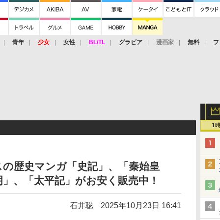
青年
少女
女性
BL/TL
グラビア
漫画家
無料
フ
1
クスの歴史マンガ「史記」、「秦始皇
明」、「太平記」がお安く販売中！
石井聡
2025年10月23日 16:41