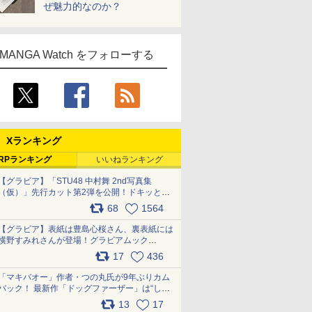
ぜ魅力的なのか？
MANGA Watch をフォローする
Xランキング
RPランキング
いいねランキング
【グラビア】「STU48 中村舞 2nd写真集
（仮）」先行カット第2弾を公開！ドキッとす
るランジェリーカットなど新たな挑戦
68
1564
pic.x.com/9uvxXReveK
【グラビア】表紙は豊島心桜さん、裏表紙には
横野すみれさんが登場！グラビアムック
「PARADE」2026夏号が本日発売
17
436
pic.x.com/hYZlU1GBwl
「マキバオー」作者・つの丸氏が9年ぶりカム
バック！ 最新作「ドッグファーザー」は“しゃ
べらない動物”とのリアルな暮らしを描く 「も
13
17
うこれ以上の幸せはない」……一緒に暮らす愛