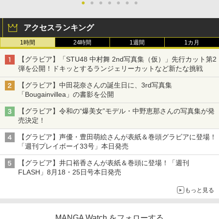
●
●
●
●
●
●
●
アクセスランキング
1時間
24時間
1週間
1カ月
【グラビア】「STU48 中村舞 2nd写真集（仮）」先行カット第2
弾を公開！ドキッとするランジェリーカットなど新たな挑戦
【グラビア】中田花奈さんの誕生日に、3rd写真集
「Bougainvillea」の書影を公開
【グラビア】令和の“爆美女”モデル・中野恵那さんの写真集が発
売決定！
【グラビア】声優・豊田萌絵さんが表紙＆巻頭グラビアに登場！
「週刊プレイボーイ33号」本日発売
【グラビア】井口裕香さんが表紙＆巻頭に登場！「週刊
FLASH」8月18・25日号本日発売
もっと見る
MANGA Watch をフォローする