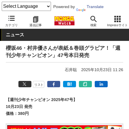
Powered by
Translate
MANGA Watch
雑誌
週刊少年チャンピオン
カテゴリ
過去記事
検索
Impressサイト
ニュース
櫻坂46・村井優さんが表紙＆巻頭グラビア！「週
刊少年チャンピオン」47号本日発売
石井聡
2025年10月23日 11:26
リスト
【週刊少年チャンピオン 2025年47号】
10月23日 発売
価格：380円