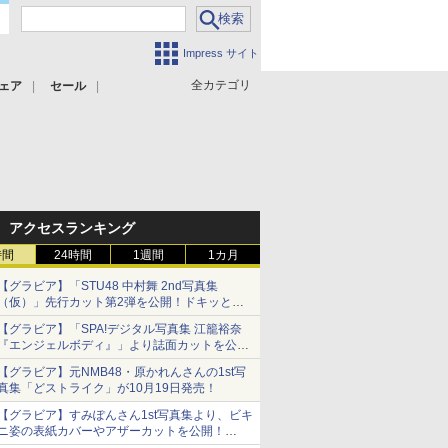
Impress サイト
全カテゴリ
ェア
セール
アクセスランキング
時間
24時間
1週間
1カ月
【グラビア】「STU48 中村舞 2nd写真集
（仮）」先行カット第2弾を公開！ドキッとす
るランジェリーカットなど新たな挑戦
【グラビア】「SPA!デジタル写真集 江籠裕奈
『エンジェルボディ』」より誌面カットを公
開！
【グラビア】元NMB48・原かれんさんの1st写
真集「どストライク」が10月19日発売！
【グラビア】すみぽんさん1st写真集より、ビキ
ニ姿の表紙カバーやアザーカットを公開！
タイトルは「offcourt（オフコート）」に決定