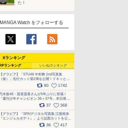
た！
MANGA Watch をフォローする
Xランキング
RPランキング
いいねランキング
【グラビア】「STU48 中村舞 2nd写真集
（仮）」先行カット第2弾を公開！ドキッとす
るランジェリーカットなど新たな挑戦
80
1742
pic.x.com/9uvxXReveK
乃木坂46・賀喜遥香さんが5年ぶりに登場！
「週刊少年チャンピオン 36＋37号」本日発
売 pic.x.com/2Mo85ZlRvK
37
368
【グラビア】「SPA!デジタル写真集 江籠裕奈
『エンジェルボディ』」より誌面カットを公
開！ pic.x.com/Yl52UEMoko
36
417