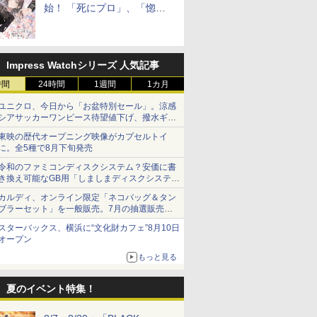
始！ 「死にプロ」、「惚れ
魔女」作者による異世界ロマ
ンス
Impress Watchシリーズ 人気記事
時間
24時間
1週間
1カ月
ユニクロ、今日から「お盆特別セール」。涼感
シアサッカーワンピース待望値下げ、撥水ギア
ショーツは1990円に
東映の歴代オープニング映像がカプセルトイ
に。全5種で8月下旬発売
令和のファミコンディスクシステム？安価に書
き換え可能なGB用「しましまディスクシステ
ム」
カルディ、オンライン限定「ネコバッグ＆タン
ブラーセット」を一般販売。7月の抽選販売の
当選無効分
スターバックス、横浜に“文化財カフェ”8月10日
オープン
もっと見る
夏のイベント特集！