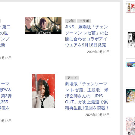
少年
コラボ
 第二
JINS、劇場版「チェン
元の世
ソーマン レゼ篇」の公
ャンプ
開に合わせコラボアイ
最新
ウエアを9月18日発売
2025年9月10日
年1月15日
アニメ
ソーマ
劇場版「チェンソーマ
後PV＆
ン レゼ篇」主題歌、米
第3弾
津玄師さんの「IRIS
355
OUT」が史上最速で累
4億を
積再生数1億回を突破！
2025年10月15日
10月13日