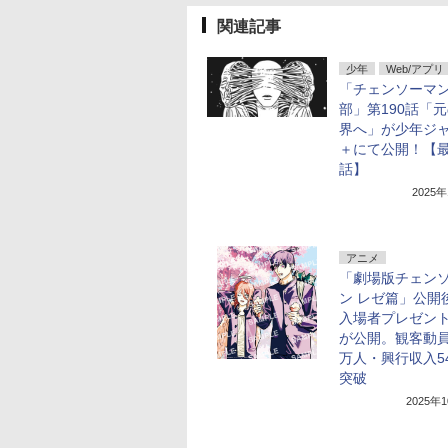
関連記事
少年
Web/アプリ
「チェンソーマン
部」第190話「
界へ」が少年ジ
＋にて公開！【
話】
2025
アニメ
「劇場版チェン
ン レゼ篇」公開
入場者プレゼント
が公開。観客動員
万人・興行収入5
突破
2025年