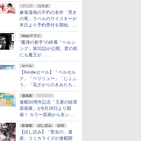
ルの電子書籍が最大65％オ
グッズ
コラボ
フ！「Kindle本サマーセー
麻雀漫画の不朽の名作「哭き
ル」第2弾が開催中！
の竜」ラベルのウイスキーが
本日より予約受付を開始。8
月16日まで
Web/アプリ
“魔弾の射手”の終幕「ヘルシ
ング」第32話が公開。君の前
にも魔王が……
セール
【Kindleセール】「ベルセル
ク」「ペリリュー」「じょふ
う」「花ざかりのきみたち
へ」などが最大50％オフ！
漫画家
イベント
「白泉社 夏の大割引セー
連載50周年記念「王家の紋章
ル」が開催中！
原画展」が8月28日より開
催！ カラー原画から名シー
ンの原稿まで
新連載
試し読み
女性
【試し読み】「聖女の、遺
産」コミカライズが連載開