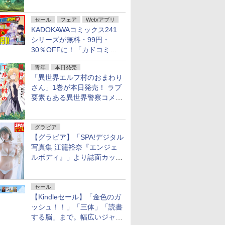
謎」特別企画は「西郷隆盛の
不死伝説」
セール
フェア
Web/アプリ
KADOKAWAコミックス241
シリーズが無料・99円・
30％OFFに！「カドコミフ
ェア 2026」第2弾が開催中！
青年
本日発売
「異世界エルフ村のおまわり
さん」1巻が本日発売！ ラブ
要素もある異世界警察コメデ
ィ
グラビア
【グラビア】「SPA!デジタル
写真集 江籠裕奈『エンジェ
ルボディ』」より誌面カット
を公開！
セール
【Kindleセール】「金色のガ
ッシュ！！」「三体」「読書
する脳」まで。幅広いジャン