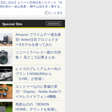
【試し読み】エリート任侠社長とロマンス「任
侠社長の一途な執着 ～獅子は花を甘く愛する
～」をメチャコミで先行配信開始
もっと見る
Special Site
Amazon プライムデー過去最
安! Anker注目プロジェクタ
ー3モデルを使ってみた
ソニーミラーレス一眼の大特
集！ 見どころ記事まとめ
レイズのプレミアムカー向け
ブランドHOMURAから
「2×9R」が登場！
エントリーなのに脅威の実
力!「Osprey」Noble Audioワ
イヤレスイヤフォン4機種を
一気に聴く
鳥肌ものの「DENON
HOME」サウンドを体感し