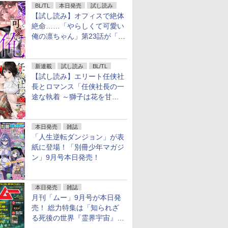
BL/TL
本日発売
試し読み
【試し読み】オフィスで絶体
絶命……「やらしくて可愛い
俺の凛ちゃん」第23話が「コ
ミックシーモア」で先行配
信！
新連載
試し読み
BL/TL
【試し読み】エリート任侠社
長とロマンス「任侠社長の一
途な執着 ～獅子は花を甘く
愛する～」をメチャコミで先
行配信開始
本日発売
雑誌
「人生逆転ダンジョン」が表
紙に登場！「別冊少年マガジ
ン」9月号本日発売！
本日発売
雑誌
月刊「ムー」9月号が本日発
売！ 総力特集は「知られざ
る死後の世界『霊界宇宙』の