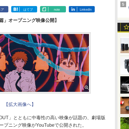
ェア
はてブ
note
LinkedIn
ゼ篇」オープニング映像公開】
【拡大画像へ】
 OUT」とともに中毒性の高い映像が話題の、劇場版
プニング映像がYouTubeで公開された。