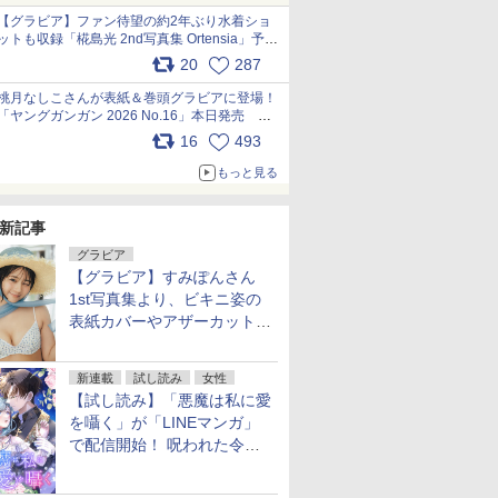
【グラビア】ファン待望の約2年ぶり水着ショ
ットも収録「椛島光 2nd写真集 Ortensia」予約
受付開始 10月30日発売
20
287
pic.x.com/9nJQY0jUYz
桃月なしこさんが表紙＆巻頭グラビアに登場！
「ヤングガンガン 2026 No.16」本日発売
pic.x.com/1Umi8x1SGO
16
493
もっと見る
新記事
グラビア
【グラビア】すみぽんさん
1st写真集より、ビキニ姿の
表紙カバーやアザーカットを
公開！
新連載
試し読み
女性
【試し読み】「悪魔は私に愛
を囁く」が「LINEマンガ」
で配信開始！ 呪われた令嬢×
執着深い司祭のダークファン
タジー