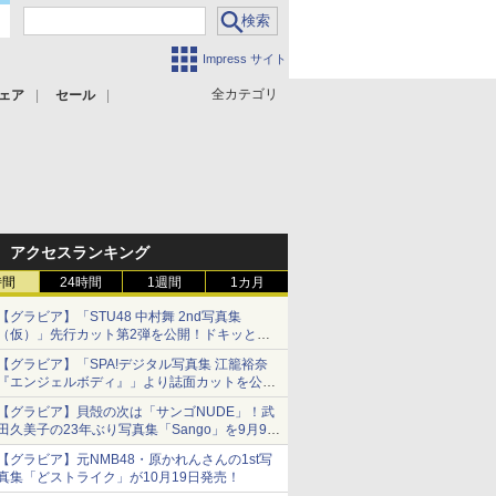
Impress サイト
全カテゴリ
ェア
セール
アクセスランキング
時間
24時間
1週間
1カ月
【グラビア】「STU48 中村舞 2nd写真集
（仮）」先行カット第2弾を公開！ドキッとす
るランジェリーカットなど新たな挑戦
【グラビア】「SPA!デジタル写真集 江籠裕奈
『エンジェルボディ』」より誌面カットを公
開！
【グラビア】貝殻の次は「サンゴNUDE」！武
田久美子の23年ぶり写真集「Sango」を9月9日
に発売
【グラビア】元NMB48・原かれんさんの1st写
真集「どストライク」が10月19日発売！