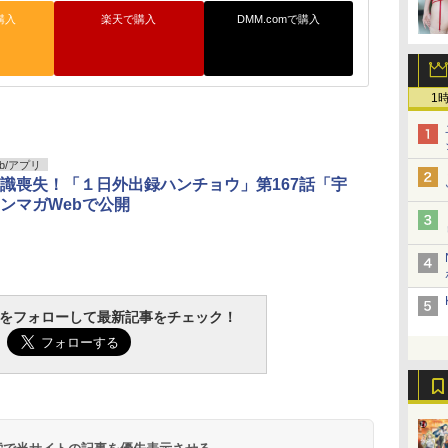
購入
楽天で購入
DMM.comで購入
1
b/アプリ
識喪失！「１日外出録ハンチョウ」第167話「宇
ンマガWebで公開
tchをフォローして最新記事をチェック！