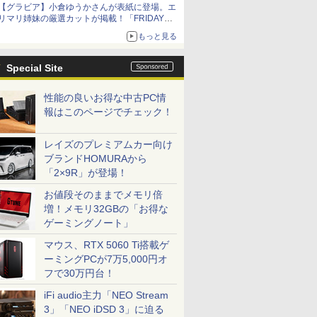
【グラビア】小倉ゆうかさんが表紙に登場。エ
リマリ姉妹の厳選カットが掲載！「FRIDAY
2026年8⽉21・28日号」本日発売
もっと見る
Special Site
性能の良いお得な中古PC情
報はこのページでチェック！
レイズのプレミアムカー向け
ブランドHOMURAから
「2×9R」が登場！
お値段そのままでメモリ倍
増！メモリ32GBの「お得な
ゲーミングノート」
マウス、RTX 5060 Ti搭載ゲ
ーミングPCが7万5,000円オ
フで30万円台！
iFi audio主力「NEO Stream
3」「NEO iDSD 3」に迫る