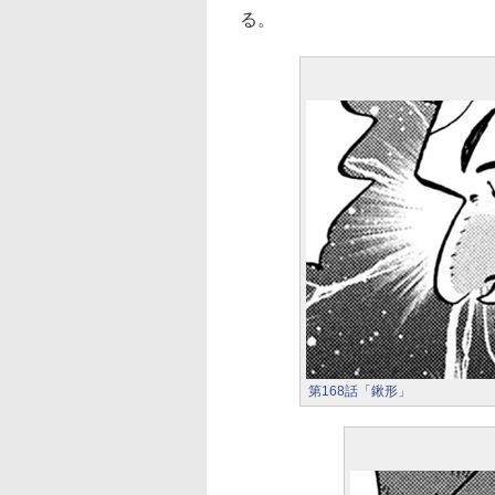
る。
第168話「鍬形」