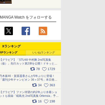
MANGA Watch をフォローする
Xランキング
RPランキング
いいねランキング
【グラビア】「STU48 中村舞 2nd写真集
（仮）」先行カット第2弾を公開！ドキッとす
るランジェリーカットなど新たな挑戦
78
1729
pic.x.com/9uvxXReveK
乃木坂46・賀喜遥香さんが5年ぶりに登場！
「週刊少年チャンピオン 36＋37号」本日発
売 pic.x.com/2Mo85ZlRvK
34
363
【グラビア】ファン待望の約2年ぶり水着ショ
ットも収録「椛島光 2nd写真集 Ortensia」予約
受付開始 10月30日発売
16
198
pic.x.com/9nJQY0jUYz