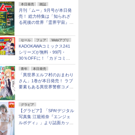
本日発売
雑誌
月刊「ムー」9月号が本日発
売！ 総力特集は「知られざ
る死後の世界『霊界宇宙』の
謎」特別企画は「西郷隆盛の
不死伝説」
セール
フェア
Web/アプリ
KADOKAWAコミックス241
シリーズが無料・99円・
30％OFFに！「カドコミフ
ェア 2026」第2弾が開催中！
青年
本日発売
「異世界エルフ村のおまわり
さん」1巻が本日発売！ ラブ
要素もある異世界警察コメデ
ィ
グラビア
【グラビア】「SPA!デジタル
写真集 江籠裕奈『エンジェ
ルボディ』」より誌面カット
を公開！