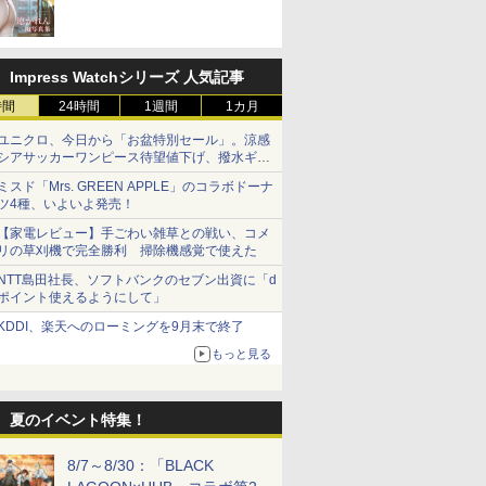
売！
Impress Watchシリーズ 人気記事
時間
24時間
1週間
1カ月
ユニクロ、今日から「お盆特別セール」。涼感
シアサッカーワンピース待望値下げ、撥水ギア
ショーツは1990円に
ミスド「Mrs. GREEN APPLE」のコラボドーナ
ツ4種、いよいよ発売！
【家電レビュー】手ごわい雑草との戦い、コメ
リの草刈機で完全勝利 掃除機感覚で使えた
NTT島田社長、ソフトバンクのセブン出資に「d
ポイント使えるようにして」
KDDI、楽天へのローミングを9月末で終了
もっと見る
夏のイベント特集！
8/7～8/30：「BLACK