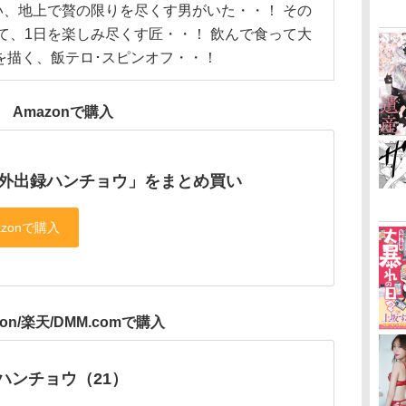
、地上で贅の限りを尽くす男がいた・・！ その
して、1日を楽しみ尽くす匠・・！ 飲んで食って大
を描く、飯テロ･スピンオフ・・！
Amazonで購入
日外出録ハンチョウ」をまとめ買い
zon/楽天/DMM.comで購入
ハンチョウ（21）