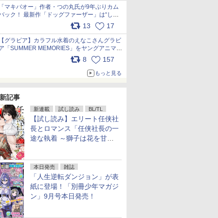
「マキバオー」作者・つの丸氏が9年ぶりカム
バック！ 最新作「ドッグファーザー」は“しゃ
べらない動物”とのリアルな暮らしを描く 「も
13
17
うこれ以上の幸せはない」……一緒に暮らす愛
犬たちへ… pic.x.com/hEr88DgVyD
【グラビア】カラフル水着のえなこさんグラビ
ア「SUMMER MEMORIES」をヤングアニマル
Webで公開中 pic.x.com/wdmmjZ7DnV
8
157
もっと見る
新記事
新連載
試し読み
BL/TL
【試し読み】エリート任侠社
長とロマンス「任侠社長の一
途な執着 ～獅子は花を甘く
愛する～」をメチャコミで先
行配信開始
本日発売
雑誌
「人生逆転ダンジョン」が表
紙に登場！「別冊少年マガジ
ン」9月号本日発売！