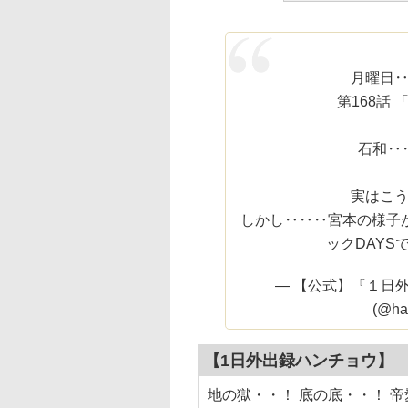
月曜日
第168話
石和‥
実はこ
しかし‥‥‥宮本の様子
ックDAYS
— 【公式】『１日
(@ha
【1日外出録ハンチョウ】
地の獄・・！ 底の底・・！ 