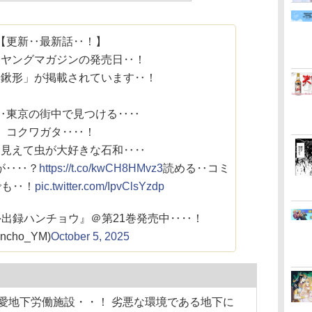
【更新‥最新話‥！】
‥ヤングマガジンの発売日‥！
 「鍬形」が掲載されています‥！
‥東京の街中で見つける‥‥
コクワガタ‥‥！
う見えて虫が大好きな石和‥‥
が‥‥？
https://t.co/kwCH8HMvz3
読める‥コミ
でも‥！
pic.twitter.com/IpvClsYzdp
外出録ハンチョウ』＠第21巻発売中‥‥！
ncho_YM)
October 5, 2025
帝愛地下労働施設・・！ 劣悪な環境である地下に