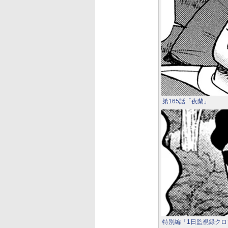
第165話「夜蘭」
特別編「1日監視録クロ