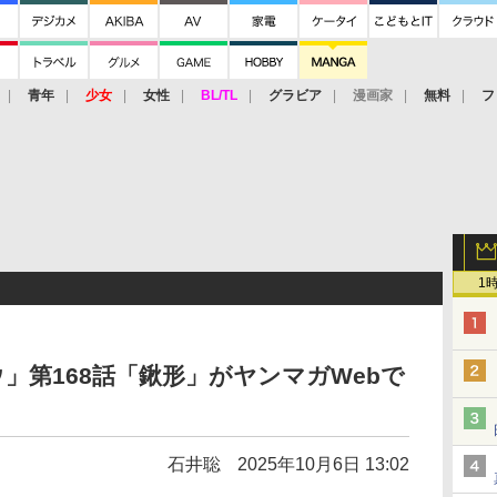
青年
少女
女性
BL/TL
グラビア
漫画家
無料
フ
1
」第168話「鍬形」がヤンマガWebで
石井聡
2025年10月6日 13:02