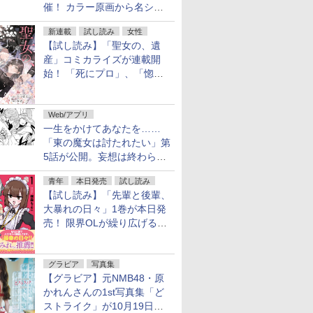
催！ カラー原画から名シー
ンの原稿まで
新連載
試し読み
女性
【試し読み】「聖女の、遺
産」コミカライズが連載開
始！ 「死にプロ」、「惚れ
魔女」作者による異世界ロマ
ンス
Web/アプリ
一生をかけてあなたを……
「東の魔女は討たれたい」第
5話が公開。妄想は終わらな
い
青年
本日発売
試し読み
【試し読み】「先輩と後輩、
大暴れの日々」1巻が本日発
売！ 限界OLが繰り広げる禁
断のロールプレイ
グラビア
写真集
【グラビア】元NMB48・原
かれんさんの1st写真集「ど
ストライク」が10月19日発