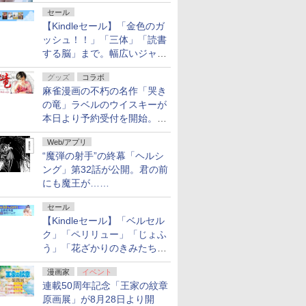
セール
【Kindleセール】「金色のガ
ッシュ！！」「三体」「読書
する脳」まで。幅広いジャン
ルの電子書籍が最大65％オ
グッズ
コラボ
フ！「Kindle本サマーセー
麻雀漫画の不朽の名作「哭き
ル」第2弾が開催中！
の竜」ラベルのウイスキーが
本日より予約受付を開始。8
月16日まで
Web/アプリ
“魔弾の射手”の終幕「ヘルシ
ング」第32話が公開。君の前
にも魔王が……
セール
【Kindleセール】「ベルセル
ク」「ペリリュー」「じょふ
う」「花ざかりのきみたち
へ」などが最大50％オフ！
漫画家
イベント
「白泉社 夏の大割引セー
連載50周年記念「王家の紋章
ル」が開催中！
原画展」が8月28日より開