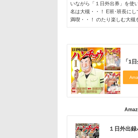
いながら「１日外出券」を使い
名は大槻・・！ E班･班長に
満喫・・！ のたり楽しむ大槻
「1
Ama
１日外出録