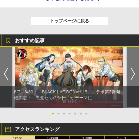
トップページに戻る
おすすめ記事
8/7～8/30：「BLACK LAGOON×HUB」コラボ第2弾開
催決定！「悪党たちの休日」がテーマに
●
●
●
●
●
●
●
アクセスランキング
1時間
24時間
1週間
1カ月