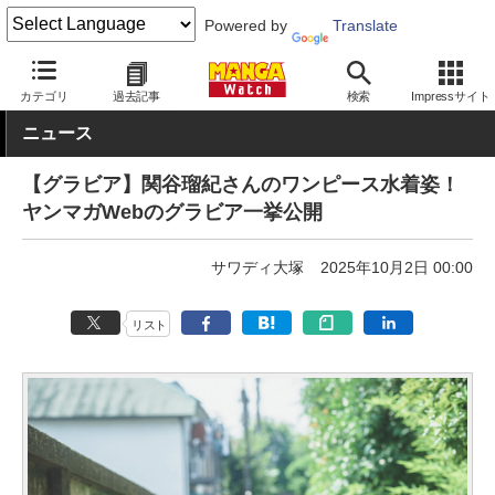
Powered by
Translate
MANGA Watch
青年
カテゴリ
過去記事
検索
Impressサイト
ニュース
【グラビア】関谷瑠紀さんのワンピース水着姿！
ヤンマガWebのグラビア一挙公開
サワディ大塚
2025年10月2日 00:00
リスト