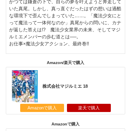
かつては鎌倉の下で、自らの夢を叶えようと奔走して
いた真尾。しかし、真っ直ぐだったはずの想いは過酷
な環境下で歪んでしまっていた……。「魔法少女にと
って魔法って一体何なのか」真尾からの問いに、カナ
が返した答えは!? 魔法少女業界の未来、そしてマジ
ルミエメンバーの歩む道とは──。
お仕事×魔法少女アクション、最終巻!!
Amazon/楽天で購入
株式会社マジルミエ 18
Amazonで購入
楽天で購入
Amazonで購入