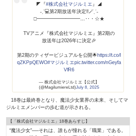
◤『
#株式会社マジルミエ
』◢
˗ˏˋ💻第2期放送年決定‼🪄ˎˊ˗
□━━━━━━━━━…‥・☆★
TVアニメ『株式会社マジルミエ』第2期の
放送年は2026年に決定🎉
第2期のティザービジュアルを公開🌟
https://t.co/l
qZKPpQEWO
#マジルミエ
pic.twitter.com/nGeyfa
VfR6
— 株式会社マジルミエ【公式】
(@MagilumiereLtd)
July 8, 2025
18巻は最終巻となり、魔法少女業界の未来、そしてマ
ジルミエメンバーの歩む道が示される。
【「株式会社マジルミエ」18巻あらすじ】
“魔法少女”──それは、誰もが憧れる「職業」である。