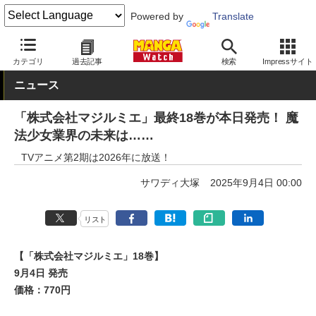
Powered by
Translate
MANGA Watch
少年
株式会社マジルミエ
カテゴリ
過去記事
検索
Impressサイト
ニュース
「株式会社マジルミエ」最終18巻が本日発売！ 魔
法少女業界の未来は……
TVアニメ第2期は2026年に放送！
サワディ大塚
2025年9月4日 00:00
リスト
【「株式会社マジルミエ」18巻】
9月4日 発売
価格：770円