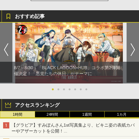
おすすめ記事
8/7～8/30：「BLACK LAGOON×HUB」コラボ第2弾開
催決定！「悪党たちの休日」がテーマに
●
●
●
●
●
●
●
アクセスランキング
1時間
24時間
1週間
1カ月
【グラビア】すみぽんさん1st写真集より、ビキニ姿の表紙カバ
ーやアザーカットを公開！
タイトルは「offcourt（オフコート）」に決定