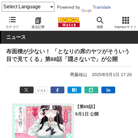
Powered by
Translate
MANGA Watch
少年
カテゴリ
過去記事
検索
Impressサイト
ニュース
布面積が少ない！ 「となりの席のヤツがそういう
目で見てくる」第68話「隠さないで」が公開
齊藤雄山
2025年9月1日 17:26
リスト
【第68話】
9月1日 公開