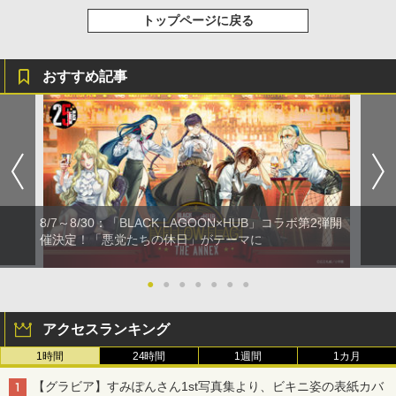
トップページに戻る
おすすめ記事
8/7～8/30：「BLACK LAGOON×HUB」コラボ第2弾開
催決定！「悪党たちの休日」がテーマに
●
●
●
●
●
●
●
アクセスランキング
1時間
24時間
1週間
1カ月
【グラビア】すみぽんさん1st写真集より、ビキニ姿の表紙カバ