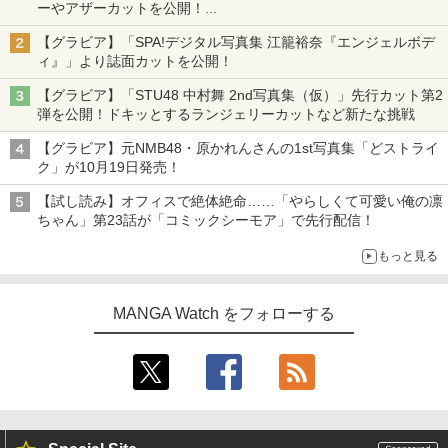
ーやアザーカットを公開！
タイトルは「offcourt（オフコート）」に決定
【グラビア】「SPA!デジタル写真集 江籠裕奈『エンジェルボデ
ィ』」より誌面カットを公開！
【グラビア】「STU48 中村舞 2nd写真集（仮）」先行カット第2
弾を公開！ドキッとするランジェリーカットなど新たな挑戦
【グラビア】元NMB48・原かれんさんの1st写真集「どストライ
ク」が10月19日発売！
【試し読み】オフィスで絶体絶命……「やらしくて可愛い俺の凛
ちゃん」第23話が「コミックシーモア」で先行配信！
もっと見る
MANGA Watch をフォローする