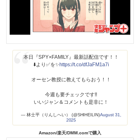
本日『SPY×FAMILY』最新話配信です！！
⬇️より✅を✨
https://t.co/dfJaFM1a7i
オーセン教授に教えてもらおう！！
今週も要チェックです‼️
いいジャン＆コメントも是非に！
— 林士平（りんしへい） (@SHIHEILIN)
August 31,
2025
Amazon/楽天/DMM.comで購入