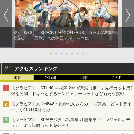
8/7～8/30：「BLACK LAGOON×HUB」コラボ第2弾開
催決定！「悪党たちの休日」がテーマに
●
●
●
●
●
●
●
アクセスランキング
1時間
24時間
1週間
1カ月
【グラビア】「STU48 中村舞 2nd写真集（仮）」先行カット第2
弾を公開！ドキッとするランジェリーカットなど新たな挑戦
【グラビア】元NMB48・原かれんさんの1st写真集「どストライ
ク」が10月19日発売！
【グラビア】「SPA!デジタル写真集 江籠裕奈『エンジェルボデ
ィ』」より誌面カットを公開！