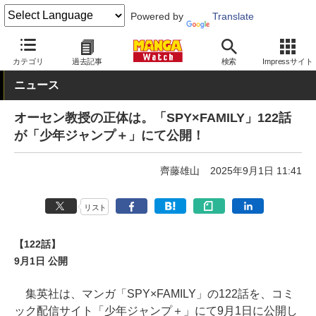
Powered by
Translate
MANGA Watch
少年
SPY×FAMILY
カテゴリ
過去記事
検索
Impressサイト
ニュース
オーセン教授の正体は。「SPY×FAMILY」122話
が「少年ジャンプ＋」にて公開！
齊藤雄山
2025年9月1日 11:41
リスト
【122話】
9月1日 公開
集英社は、マンガ「SPY×FAMILY」の122話を、コミ
ック配信サイト「少年ジャンプ＋」にて9月1日に公開し