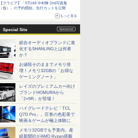
【グラビア】「STU48 中村舞 2nd写真集
10月30日発売
（仮）」の予約開始。先行カットを公開
もっと見る
Special Site
総合オーディオブランドに進
化するSHANLINGとは何者
か？
お値段そのままでメモリ倍
増！メモリ32GBの「お得な
ゲーミングノート」
レイズのプレミアムカー向け
ブランドHOMURAから
「2×9R」が登場！
ハイグレードテレビ「TCL
Q7D Pro」。圧巻の色彩美で
映画＆ゲームが極上体験に
メモリ32GBでも予算内。産
経新聞社がAMD Ryzen搭載