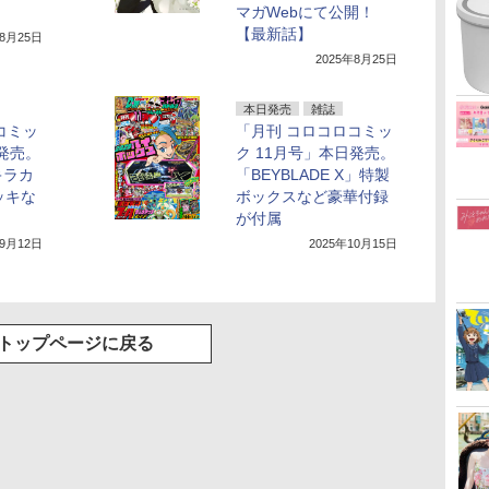
マガWebにて公開！
【最新話】
年8月25日
2025年8月25日
本日発売
雑誌
コミッ
「月刊 コロコロコミッ
日発売。
ク 11月号」本日発売。
キラカ
「BEYBLADE X」特製
ッキな
ボックスなど豪華付録
！
が付属
年9月12日
2025年10月15日
トップページに戻る