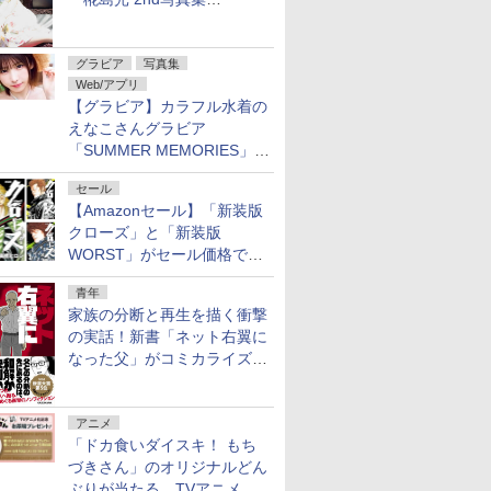
Ortensia」予約受付開始
グラビア
写真集
Web/アプリ
【グラビア】カラフル水着の
えなこさんグラビア
「SUMMER MEMORIES」を
ヤングアニマルWebで公開中
セール
【Amazonセール】「新装版
クローズ」と「新装版
WORST」がセール価格で販
売中！
青年
家族の分断と再生を描く衝撃
の実話！新書「ネット右翼に
なった父」がコミカライズ。
9月30日発売
アニメ
「ドカ食いダイスキ！ もち
づきさん」のオリジナルどん
ぶりが当たる、TVアニメ公