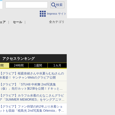
Impress サイト
全カテゴリ
ェア
セール
アクセスランキング
時間
24時間
1週間
1カ月
【グラビア】桜庭奈緒さんや水夏らむねさんの
水着姿！ ヤンチャンWebのグラビア公開
【グラビア】「STU48 中村舞 2nd写真集
（仮）」先行カット第2弾を公開！ドキッとす
るランジェリーカットなど新たな挑戦
【グラビア】カラフル水着のえなこさんグラビ
ア「SUMMER MEMORIES」をヤングアニマル
Webで公開中
【グラビア】ファン待望の約2年ぶり水着ショ
ットも収録「椛島光 2nd写真集 Ortensia」予約
受付開始