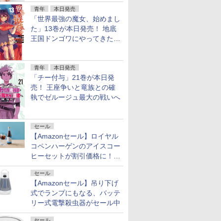
青年
本日発売
「世界最強の魔女、始めまし
た」13巻が本日発売！ 地底
王国ドンゴワにやってきたロ
ーナ
青年
本日発売
「チー付与」21巻が本日発
売！ 王座争いと竜族との確
執でゼルージュ最大の戦いへ
セール
【Amazonセール】ロイヤル
コペンハーゲンのアイスコー
ヒーセットが割引価格に！夏
のギフトに最適！
セール
【Amazonセール】吊り下げ
式でランプにもなる、バッテ
リー式電撃殺虫器がセール中
セール