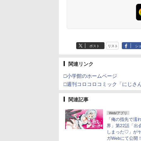
ポスト
リスト
シ
関連リンク
□小学館のホームページ
□週刊コロコロコミック「にじさ
関連記事
Web/アプリ
「俺の指先で濡
界」第22話「出
しまった♡」が
ガWebにて公開