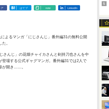
ェア
はてブ
note
LinkedIn
氏によるマンガ「にじさんじ」番外編31の無料公開
した。
にじさんじ」の花畑チャイカさんと剣持刀也さんを中
が登場する公式ギャグマンガ。番外編31では2人で
扉が開き……。