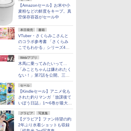
【Amazonセール】お米や小
麦粉などの鮮度をキープ。真
空保存容器がセール中
本日発売
書籍
VTuber・さくらみこさんと
のコラボ参考書 「さくらみ
こでもわかる」シリーズ4冊
が本日発売！
Web/アプリ
木馬に乗ってみたいって…
「みことちゃんは嫌われたく
ない！」第7話を公開。三角
じゃない方か
セール
【Kindleセール】アニメ化も
された釣りマンガ「放課後て
いぼう日誌」1〜6巻が最大
50％オフのセール中！
グラビア
写真集
【グラビア】ファン待望の約
2年ぶり水着ショットも収録
「椛島光 2nd写真集