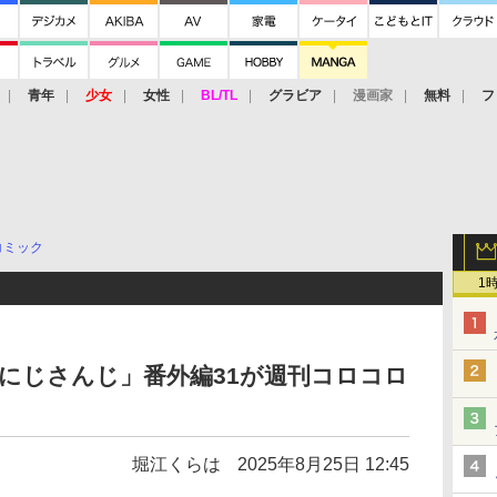
青年
少女
女性
BL/TL
グラビア
漫画家
無料
フ
コミック
1
にじさんじ」番外編31が週刊コロコロ
】
堀江くらは
2025年8月25日 12:45