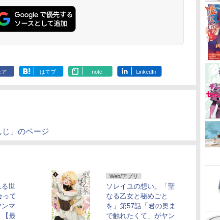
ェア
はてブ
note
LinkedIn
んじ」のページ
Web/アプリ
れる世
ソレイユの想い。「聖
会って
なる乙女と秘めごと
ヤンマ
を」第57話「君の奥ま
！【最
で触れたくて」がヤン