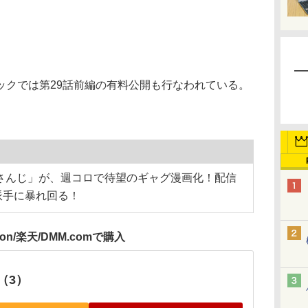
クでは第29話前編の有料公開も行なわれている。
にじさんじ」が、週コロで待望のギャグ漫画化！配信
派手に暴れ回る！
zon/楽天/DMM.comで購入
（3）