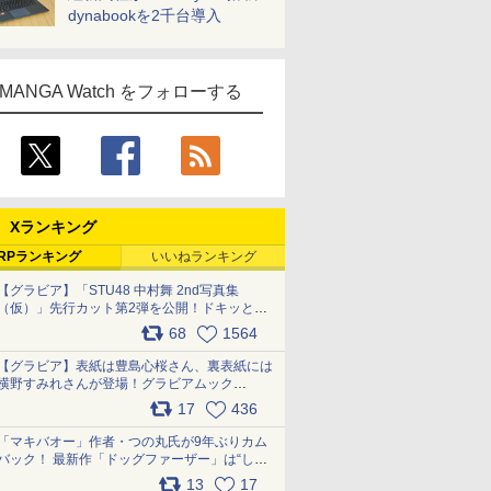
dynabookを2千台導入
MANGA Watch をフォローする
Xランキング
RPランキング
いいねランキング
【グラビア】「STU48 中村舞 2nd写真集
（仮）」先行カット第2弾を公開！ドキッとす
るランジェリーカットなど新たな挑戦
68
1564
pic.x.com/9uvxXReveK
【グラビア】表紙は豊島心桜さん、裏表紙には
横野すみれさんが登場！グラビアムック
「PARADE」2026夏号が本日発売
17
436
pic.x.com/hYZlU1GBwl
「マキバオー」作者・つの丸氏が9年ぶりカム
バック！ 最新作「ドッグファーザー」は“しゃ
べらない動物”とのリアルな暮らしを描く 「も
13
17