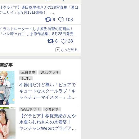
うこれ以上の幸せはない」……一緒に暮らす愛
犬たちへ… pic.x.com/hEr88DgVyD
【グラビア】逢田珠里依さんの1st写真集「夏は
ジュリイ」が9月13日発売！
pic.x.com/9ampGWAO1t
9
108
イラストレーター・しま原氏待望の初画集！
「ハレ時々ねこ しま原作品集」8月28日発売
pic.x.com/zj5aobjUSp
6
28
もっと見る
新記事
本日発売
Web/アプリ
BL/TL
不器用だけど尊い！ピュアで
キュートなスクールラブ「キ
ャッチミーマイスター」上・
下巻が配信開始！
Web/アプリ
グラビア
【グラビア】桜庭奈緒さんや
水夏らむねさんの水着姿！
ヤンチャンWebのグラビア公
開