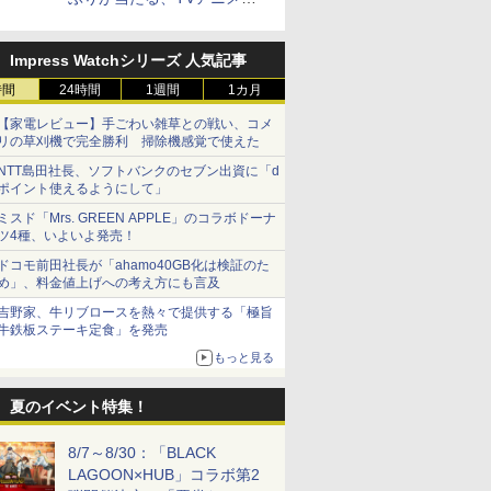
式Xキャンペーンが開催中！
Impress Watchシリーズ 人気記事
時間
24時間
1週間
1カ月
【家電レビュー】手ごわい雑草との戦い、コメ
リの草刈機で完全勝利 掃除機感覚で使えた
NTT島田社長、ソフトバンクのセブン出資に「d
ポイント使えるようにして」
ミスド「Mrs. GREEN APPLE」のコラボドーナ
ツ4種、いよいよ発売！
ドコモ前田社長が「ahamo40GB化は検証のた
め」、料金値上げへの考え方にも言及
吉野家、牛リブロースを熱々で提供する「極旨
牛鉄板ステーキ定食」を発売
もっと見る
夏のイベント特集！
8/7～8/30：「BLACK
LAGOON×HUB」コラボ第2