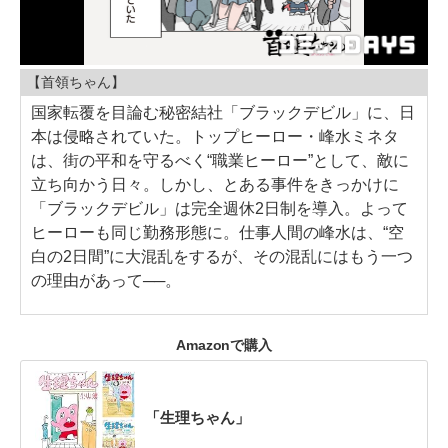
【首領ちゃん】
国家転覆を目論む秘密結社「ブラックデビル」に、日
本は侵略されていた。トップヒーロー・峰水ミネタ
は、街の平和を守るべく“職業ヒーロー”として、敵に
立ち向かう日々。しかし、とある事件をきっかけに
「ブラックデビル」は完全週休2日制を導入。よって
ヒーローも同じ勤務形態に。仕事人間の峰水は、“空
白の2日間”に大混乱をするが、その混乱にはもう一つ
の理由があって──。
Amazonで購入
「生理ちゃん」