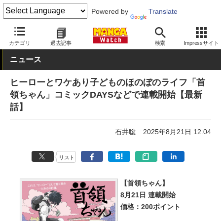
Powered by
Translate
MANGA Watch
新連載
カテゴリ
過去記事
検索
Impressサイト
ニュース
ヒーローとワケあり子どものほのぼのライフ「首
領ちゃん」コミックDAYSなどで連載開始【最新
話】
石井聡
2025年8月21日 12:04
リスト
【首領ちゃん】
8月21日 連載開始
価格：200ポイント