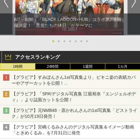
8/7～8/30：「BLACK LAGOON×HUB」コラボ第2弾開
催決定！「悪党たちの休日」がテーマに
●
●
●
●
●
●
●
アクセスランキング
1時間
24時間
1週間
1カ月
【グラビア】すみぽんさん1st写真集より、ビキニ姿の表紙カバ
ーやアザーカットを公開！
タイトルは「offcourt（オフコート）」に決定
【グラビア】「SPA!デジタル写真集 江籠裕奈『エンジェルボデ
ィ』」より誌面カットを公開！
【グラビア】元NMB48・原かれんさんの1st写真集「どストライ
ク」が10月19日発売！
【グラビア】宮嶋くるみさんのデジタル写真集＆イメージ動画
「ときめくるみ」を7月31日に発売