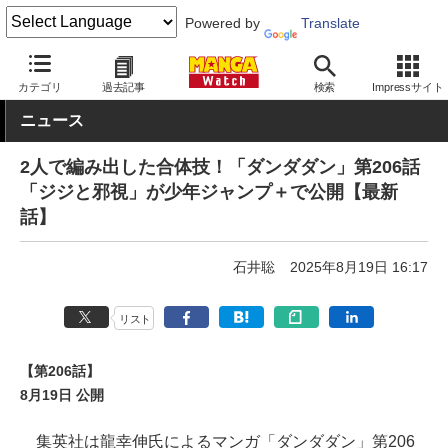
Powered by
Translate
MANGA Watch
少年
カテゴリ
過去記事
検索
Impressサイト
ニュース
2人で編み出した合体技！「ダンダダン」第206話
「ジジと邪視」が少年ジャンプ＋で公開【最新
話】
石井聡
2025年8月19日 16:17
リスト
【第206話】
8月19日 公開
集英社は龍幸伸氏によるマンガ「ダンダダン」第206