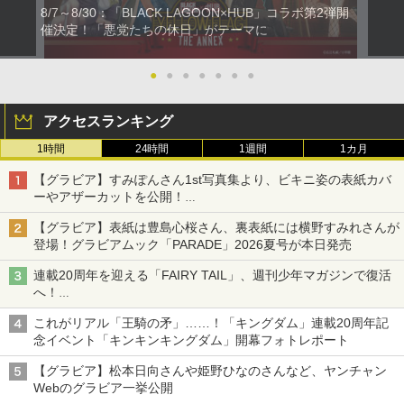
8/7～8/30：「BLACK LAGOON×HUB」コラボ第2弾開
催決定！「悪党たちの休日」がテーマに
●
●
●
●
●
●
●
アクセスランキング
1時間
24時間
1週間
1カ月
【グラビア】すみぽんさん1st写真集より、ビキニ姿の表紙カバ
ーやアザーカットを公開！
タイトルは「offcourt（オフコート）」に決定
【グラビア】表紙は豊島心桜さん、裏表紙には横野すみれさんが
登場！グラビアムック「PARADE」2026夏号が本日発売
連載20周年を迎える「FAIRY TAIL」、週刊少年マガジンで復活
へ！
20周年特設記念サイトでは特別動画や真島ヒロ氏のコメントも
これがリアル「王騎の矛」……！「キングダム」連載20周年記
掲載
念イベント「キンキンキングダム」開幕フォトレポート
【グラビア】松本日向さんや姫野ひなのさんなど、ヤンチャン
Webのグラビア一挙公開