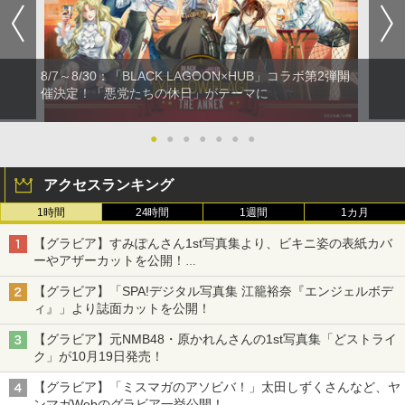
8/7～8/30：「BLACK LAGOON×HUB」コラボ第2弾開
催決定！「悪党たちの休日」がテーマに
●
●
●
●
●
●
●
アクセスランキング
1時間
24時間
1週間
1カ月
【グラビア】すみぽんさん1st写真集より、ビキニ姿の表紙カバ
ーやアザーカットを公開！
タイトルは「offcourt（オフコート）」に決定
【グラビア】「SPA!デジタル写真集 江籠裕奈『エンジェルボデ
ィ』」より誌面カットを公開！
【グラビア】元NMB48・原かれんさんの1st写真集「どストライ
ク」が10月19日発売！
【グラビア】「ミスマガのアソビバ！」太田しずくさんなど、ヤ
ンマガWebのグラビア一挙公開！