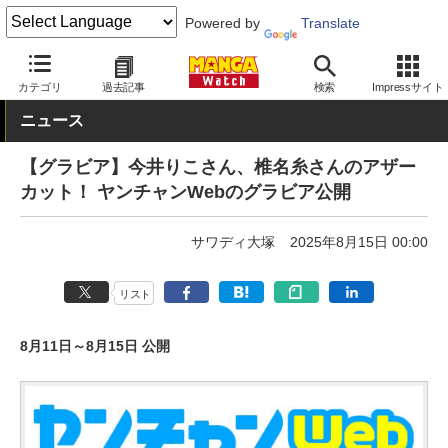
Powered by
Translate
MANGA Watch
Web/アプリ
ヤンチャンWeb
カテゴリ
過去記事
検索
Impressサイト
ニュース
【グラビア】今井りこさん、椎名糸さんのアザー
カット！ ヤンチャンWebのグラビア公開
サワディ大塚
2025年8月15日 00:00
リスト
8月11日～8月15日 公開