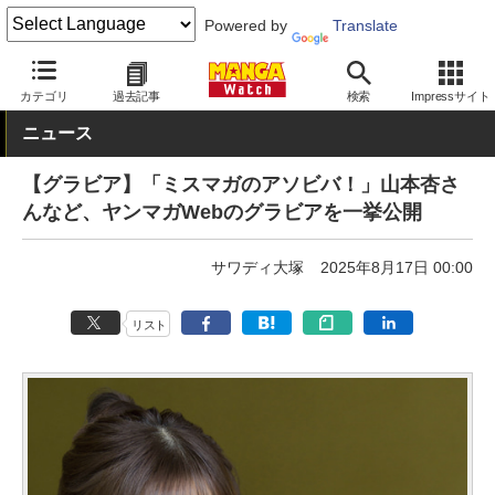
Powered by
Translate
MANGA Watch
青年
カテゴリ
過去記事
検索
Impressサイト
ニュース
【グラビア】「ミスマガのアソビバ！」山本杏さ
んなど、ヤンマガWebのグラビアを一挙公開
サワディ大塚
2025年8月17日 00:00
リスト