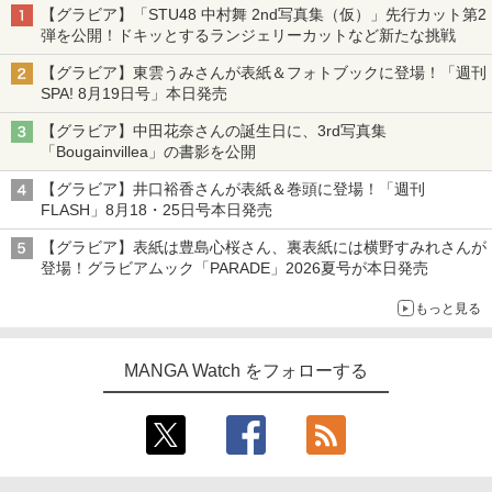
【グラビア】「STU48 中村舞 2nd写真集（仮）」先行カット第2
弾を公開！ドキッとするランジェリーカットなど新たな挑戦
【グラビア】東雲うみさんが表紙＆フォトブックに登場！「週刊
SPA! 8月19日号」本日発売
【グラビア】中田花奈さんの誕生日に、3rd写真集
「Bougainvillea」の書影を公開
【グラビア】井口裕香さんが表紙＆巻頭に登場！「週刊
FLASH」8月18・25日号本日発売
【グラビア】表紙は豊島心桜さん、裏表紙には横野すみれさんが
登場！グラビアムック「PARADE」2026夏号が本日発売
もっと見る
MANGA Watch をフォローする