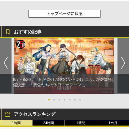
トップページに戻る
おすすめ記事
8/7～8/30：「BLACK LAGOON×HUB」コラボ第2弾開
催決定！「悪党たちの休日」がテーマに
●
●
●
●
●
●
●
アクセスランキング
1時間
24時間
1週間
1カ月