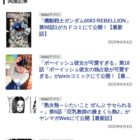
関連記事
Web/アプリ
「機動戦士ガンダム0083 REBELLION」
第98話1がカドコミにて公開！【最新
話】
2025年8月4日
Web/アプリ
「ボーイッシュ彼女が可愛すぎる」第18
話「ボーイッシュ彼女の独占欲が可愛す
ぎる」がpixivコミックにて公開！【最新
話】
2025年8月4日
Web/アプリ
「熟女熱～シたいこと ぜんぶ サセられる
～」第6話「巨乳教師の膝まくら熱2」が
ヤンマガWebにて公開【最新話】
2025年8月4日