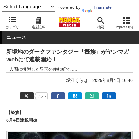
Powered by
Translate
MANGA Watch
青年
カテゴリ
過去記事
検索
Impressサイト
ニュース
新境地のダークファンタジー「擬族」がヤンマガ
Webにて連載開始！
人間に擬態した異形の住む町で……
堀江くらは
2025年8月4日 16:40
リスト
【擬族】
8月4日連載開始