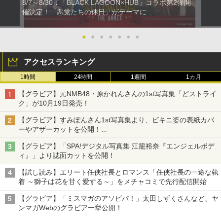
8/7～8/30：「BLACK LAGOON×HUB」コラボ第2弾開
催決定！「悪党たちの休日」がテーマに
●
●
●
●
●
●
●
アクセスランキング
1時間
24時間
1週間
1カ月
【グラビア】元NMB48・原かれんさんの1st写真集「どストライ
ク」が10月19日発売！
【グラビア】すみぽんさん1st写真集より、ビキニ姿の表紙カバ
ーやアザーカットを公開！
タイトルは「offcourt（オフコート）」に決定
【グラビア】「SPA!デジタル写真集 江籠裕奈『エンジェルボデ
ィ』」より誌面カットを公開！
【試し読み】エリート任侠社長とロマンス「任侠社長の一途な執
着 ～獅子は花を甘く愛する～」をメチャコミで先行配信開始
【グラビア】「ミスマガのアソビバ！」太田しずくさんなど、ヤ
ンマガWebのグラビア一挙公開！