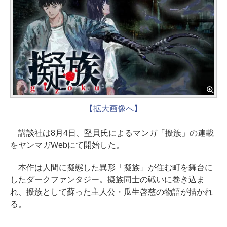
【拡大画像へ】
講談社は8月4日、堅貝氏によるマンガ「擬族」の連載
をヤンマガWebにて開始した。
本作は人間に擬態した異形「擬族」が住む町を舞台に
したダークファンタジー。擬族同士の戦いに巻き込ま
れ、擬族として蘇った主人公・瓜生啓慈の物語が描かれ
る。