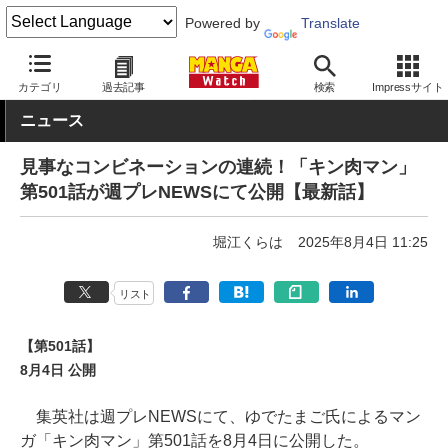
Powered by
Translate
MANGA Watch
少年
キン肉マン
カテゴリ
過去記事
検索
Impressサイト
ニュース
見事なコンビネーションの連続！「キン肉マン」
第501話が週プレNEWSにて公開【最新話】
堀江くらは
2025年8月4日 11:25
リスト
【第501話】
8月4日 公開
集英社は週プレNEWSにて、ゆでたまご氏によるマン
ガ「キン肉マン」第501話を8月4日に公開した。