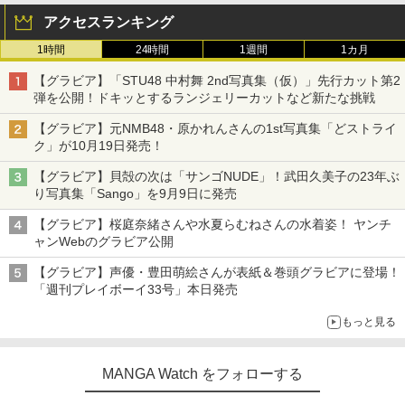
アクセスランキング
1時間
24時間
1週間
1カ月
【グラビア】「STU48 中村舞 2nd写真集（仮）」先行カット第2
弾を公開！ドキッとするランジェリーカットなど新たな挑戦
【グラビア】元NMB48・原かれんさんの1st写真集「どストライ
ク」が10月19日発売！
【グラビア】貝殻の次は「サンゴNUDE」！武田久美子の23年ぶ
り写真集「Sango」を9月9日に発売
【グラビア】桜庭奈緒さんや水夏らむねさんの水着姿！ ヤンチ
ャンWebのグラビア公開
【グラビア】声優・豊田萌絵さんが表紙＆巻頭グラビアに登場！
「週刊プレイボーイ33号」本日発売
もっと見る
MANGA Watch をフォローする