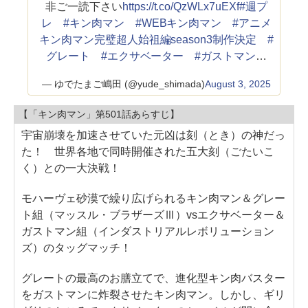
非ご一読下さい
https://t.co/QzWLx7uEXf
#週プ
レ
#キン肉マン
#WEBキン肉マン
#アニメ
キン肉マン完璧超人始祖編season3制作決定
#
グレート
#エクサベーター
#ガストマン
…
— ゆでたまご嶋田 (@yude_shimada)
August 3, 2025
【「キン肉マン」第501話あらすじ】
宇宙崩壊を加速させていた元凶は刻（とき）の神だっ
た！ 世界各地で同時開催された五大刻（ごたいこ
く）との一大決戦！
モハーヴェ砂漠で繰り広げられるキン肉マン＆グレー
ト組（マッスル・ブラザーズⅢ）vsエクサベーター＆
ガストマン組（インダストリアルレボリューション
ズ）のタッグマッチ！
グレートの最高のお膳立てで、進化型キン肉バスター
をガストマンに炸裂させたキン肉マン。しかし、ギリ