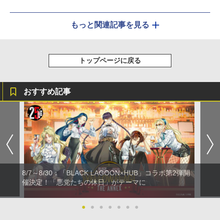
もっと関連記事を見る
トップページに戻る
おすすめ記事
8/7～8/30：「BLACK LAGOON×HUB」コラボ第2弾開
催決定！「悪党たちの休日」がテーマに
●
●
●
●
●
●
●