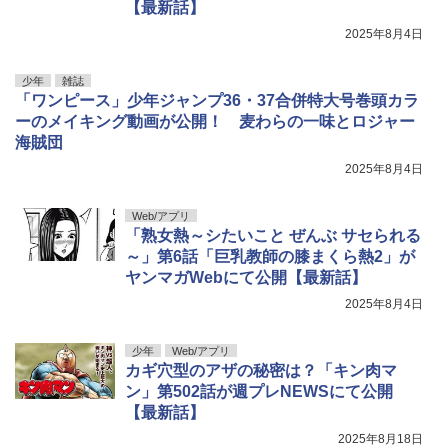
【最新話】
2025年8月4日
少年
雑誌
「ワンピース」少年ジャンプ36・37合併特大号巻頭カラ
ーのメイキング動画が公開！ 麦わらの一味とロジャー
海賊団
2025年8月4日
Web/アプリ
「熟女熱～シたいこと ぜんぶ サセられる
～」第6話「巨乳教師の膝まくら熱2」が
ヤンマガWebにて公開【最新話】
2025年8月4日
少年
Web/アプリ
カギ穴型のアザの秘密は？「キン肉マ
ン」第502話が週プレNEWSにて公開
【最新話】
2025年8月18日