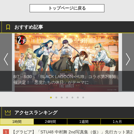
トップページに戻る
おすすめ記事
8/7～8/30：「BLACK LAGOON×HUB」コラボ第2弾開
催決定！「悪党たちの休日」がテーマに
●
●
●
●
●
●
●
アクセスランキング
1時間
24時間
1週間
1カ月
【グラビア】「STU48 中村舞 2nd写真集（仮）」先行カット第2