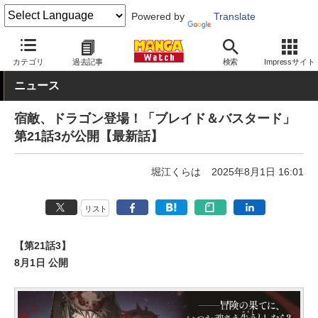
Powered by
Translate
MANGA Watch
Web/アプリ
カテゴリ
過去記事
検索
Impressサイト
ニュース
宿敵、ドラゴン登場！「ブレイド＆バスタード」
第21話3が公開【最新話】
堀江くらは
2025年8月1日 16:01
リスト
【第21話3】
8月1日 公開