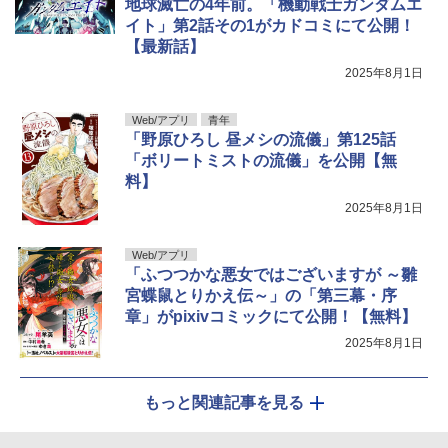
地球滅亡の4年前。「機動戦士ガンダムエ
イト」第2話その1がカドコミにて公開！
【最新話】
2025年8月1日
Web/アプリ
青年
「野原ひろし 昼メシの流儀」第125話
「ボリートミストの流儀」を公開【無
料】
2025年8月1日
Web/アプリ
「ふつつかな悪女ではございますが ～雛
宮蝶鼠とりかえ伝～」の「第三幕・序
章」がpixivコミックにて公開！【無料】
2025年8月1日
もっと関連記事を見る