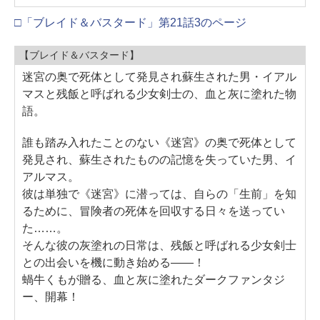
□「ブレイド＆バスタード」第21話3のページ
【ブレイド＆バスタード】
迷宮の奥で死体として発見され蘇生された男・イアル
マスと残飯と呼ばれる少女剣士の、血と灰に塗れた物
語。
誰も踏み入れたことのない《迷宮》の奥で死体として
発見され、蘇生されたものの記憶を失っていた男、イ
アルマス。
彼は単独で《迷宮》に潜っては、自らの「生前」を知
るために、冒険者の死体を回収する日々を送ってい
た……。
そんな彼の灰塗れの日常は、残飯と呼ばれる少女剣士
との出会いを機に動き始める――！
蝸牛くもが贈る、血と灰に塗れたダークファンタジ
ー、開幕！