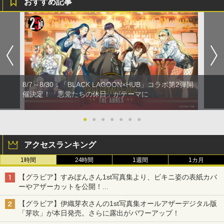
おすすめ記事
8/7～8/30：「BLACK LAGOON×HUB」コラボ第2弾開
催決定！「悪党たちの休日」がテーマに
●
●
●
●
●
●
●
アクセスランキング
1時間
24時間
1週間
1カ月
【グラビア】すみぽんさん1st写真集より、ビキニ姿の表紙カバ
ーやアザーカットを公開！
タイトルは「offcourt（オフコート）」に決定
【グラビア】伊織芽衣さんの1st写真集オールアザーデジタル版
「芽吹」が本日発売。さらに露出がパワーアップ！