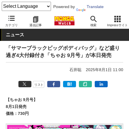
Powered by
Translate
MANGA Watch
雑誌
カテゴリ
過去記事
検索
Impressサイト
ニュース
「サマーブラックビッグボディバッグ」など盛り
過ぎ4大付録付き「ちゃお 9月号」が本日発売
石井聡
2025年8月1日 11:00
リスト
【ちゃお 9月号】
8月1日発売
価格：730円