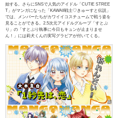
始する。さらにSNSで人気のアイドル「CUTIE STREE
T」がマンガになった「KAWAII戦士♡きゅーすと伝説」
では、メンバーたちがカワイイコスチュームで戦う姿を
見ることができる。2.5次元アイドルグループ「すとぷ
り」の「すとぷり執事に今日もキュンが止まりませ
ん！」には莉犬くんの実写グラビアが付いてくる。